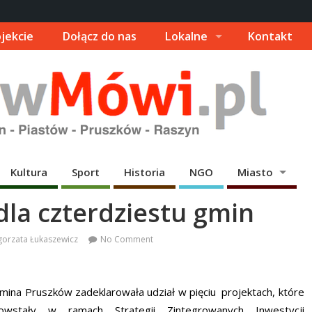
jekcie
Dołącz do nas
Lokalne
Kontakt
Kultura
Sport
Historia
NGO
Miasto
dla czterdziestu gmin
gorzata Łukaszewicz
No Comment
mina Pruszków zadeklarowała udział w pięciu projektach, które
owstały w ramach Strategii Zintegrowanych Inwestycji