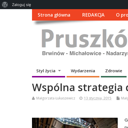
O
Zaloguj się
WordPressie
Strona główna
REDAKCJA
O pro
Styl życia
Wydarzenia
Zdrowie
Wspólna strategia 
Małgorzata Łukaszewicz
13 stycznia, 2015
Mał
G
p