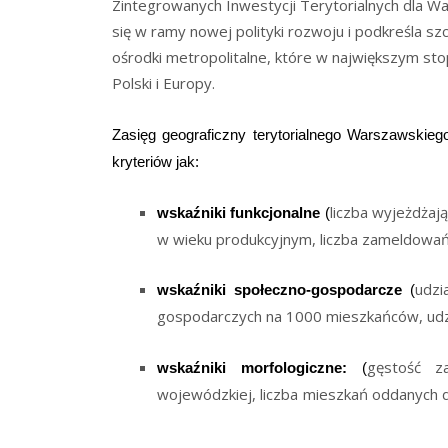
Zintegrowanych Inwestycji Terytorialnych dla 
się w ramy nowej polityki rozwoju i podkreśla sz
ośrodki metropolitalne, które w największym st
Polski i Europy.
Zasięg geograficzny terytorialnego Warszawskieg
kryteriów jak:
liczba wyjeżdża
wskaźniki funkcjonalne
(
w wieku produkcyjnym, liczba zameldowa
udzi
wskaźniki społeczno-gospodarcze
(
gospodarczych na 1000 mieszkańców, udz
gęstość z
wskaźniki morfologiczne:
(
wojewódzkiej, liczba mieszkań oddan