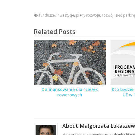
fundusze
,
inwestycje
,
plany rozwoju
,
rozwój
,
sieć parki
Related Posts
Dofinansowanie dla ścieżek
Kto będzie
rowerowych
UE w 
About Małgorzata Łukaszew
Małgorzata Łukaszewicz, mieszkanka Pias