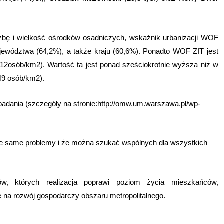
czbę i wielkość ośrodków osadniczych, wskaźnik urbanizacji WOF
jewództwa (64,2%), a także kraju (60,6%). Ponadto WOF ZIT jest
12osób/km2). Wartość ta jest ponad sześciokrotnie wyższa niż w
49 osób/km2).
adania (szczegóły na stronie:http://omw.um.warszawa.pl/wp-
 te same problemy i że można szukać wspólnych dla wszystkich
tów, których realizacja poprawi poziom życia mieszkańców,
e na rozwój gospodarczy obszaru metropolitalnego.