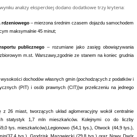
iej dodano dodatkowe trzy kryteria:
a rdzeniowego
– mierzona średnim czasem dojazdu samochodem
cym maksymalnie 45 minut;
nsportu publicznego
– rozumiane jako zasięg obowiązywania
e zbiorowym m.st. Warszawy,zgodnie ze stanem na koniec grudnia
e wysokości dochodów własnych gmin (pochodzących z podatków i
zycznych (PIT) i osób prawnych (CIT))w przeliczeniu na jednego
 z 26 miast, tworzących układ aglomeracyjny wokół centralnie
nych statystyk 1,7 mln mieszkańców. Kolejnymi co do liczby
0 tys. mieszkańców),Legionowo (54,1 tys.), Otwock (44,9 tys.),
omin(37,4 tys.), Grodzisk Mazowiecki (29,8 tys.) oraz Nowy Dwór