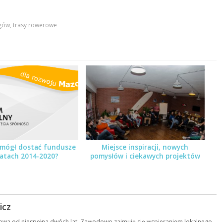
ngów
,
trasy rowerowe
 mógł dostać fundusze
Miejsce inspiracji, nowych
latach 2014-2020?
pomysłów i ciekawych projektów
icz
towa od niespełna dwóch lat. Zawodowo zajmuję się wspieraniem lokalnego