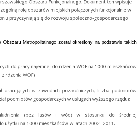
Warszawskiego Obszaru Funkcjonalnego. Dokument ten wpisuje
czególną rolę obszarów miejskich połączonych funkcjonalnie w
opniu przyczyniają się do rozwoju społeczno-gospodarczego
o Obszaru Metropolitalnego został określony na podstawie takich
jących do pracy najemnej do rdzenia WOF na 1000 mieszkańców
ń z rdzenia WOF)
ał pracujących w zawodach pozarolniczych, liczba podmiotów
iał podmiotów gospodarczych w usługach wyższego rzędu);
aludnienia (bez lasów i wód) w stosunku do średniej
ych do użytku na 1000 mieszkańców w latach 2002- 2011.