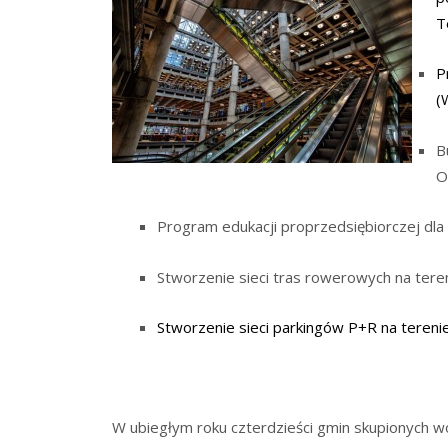
T
P
(
B
O
Program edukacji proprzedsiębiorczej dl
Stworzenie sieci tras rowerowych na te
Stworzenie sieci parkingów P+R na teren
W ubiegłym roku czterdzieści gmin skupionych 