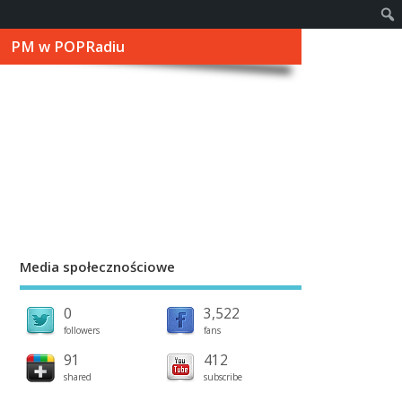
PM w POPRadiu
Media społecznościowe
0
3,522
followers
fans
91
412
shared
subscribe