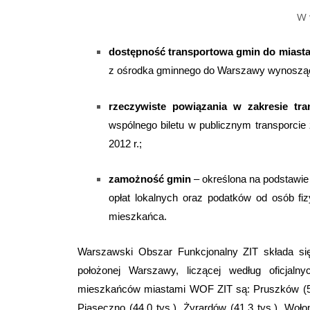
W wyniku analizy eksperck
dostępność transportowa gmin do miast
z ośrodka gminnego do Warszawy wynoszą
rzeczywiste powiązania w zakresie tra
wspólnego biletu w publicznym transporci
2012 r.;
zamożność gmin
– określona na podstawi
opłat lokalnych oraz podatków od osób fi
mieszkańca.
Warszawski Obszar Funkcjonalny ZIT składa się
położonej Warszawy, liczącej według oficjal
mieszkańców miastami WOF ZIT są: Pruszków (59,
Piaseczno (44,0 tys.), Żyrardów (41,3 tys.), Woł