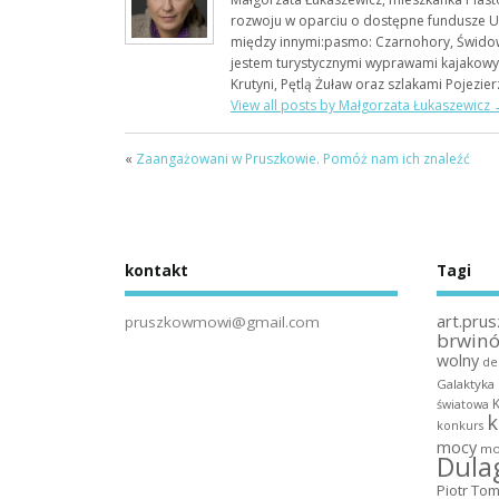
rozwoju w oparciu o dostępne fundusze Un
między innymi:pasmo: Czarnohory, Świdow
jestem turystycznymi wyprawami kajakowy
Krutyni, Pętlą Żuław oraz szlakami Pojezier
View all posts by Małgorzata Łukaszewicz
«
Zaangażowani w Pruszkowie. Pomóż nam ich znaleźć
kontakt
Tagi
art.prus
pruszkowmowi@gmail.com
brwin
wolny
de
Galaktyka
światowa
k
konkurs
mocy
mo
Dula
Piotr To