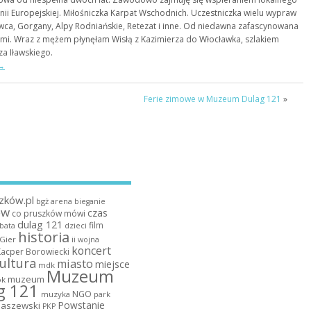
ii Europejskiej. Miłośniczka Karpat Wschodnich. Uczestniczka wielu wypraw
ca, Gorgany, Alpy Rodniańskie, Retezat i inne. Od niedawna zafascynowana
mi. Wraz z mężem płynęłam Wisłą z Kazimierza do Włocławka, szlakiem
za Iławskiego.
→
Ferie zimowe w Muzeum Dulag 121
»
zków.pl
bgż arena
bieganie
ów
czas
co pruszków mówi
dulag 121
film
dzieci
bata
historia
 Gier
ii wojna
koncert
Kacper Borowiecki
ultura
miasto
miejsce
mdk
Muzeum
muzeum
k
g 121
NGO
muzyka
park
Powstanie
maszewski
PKP