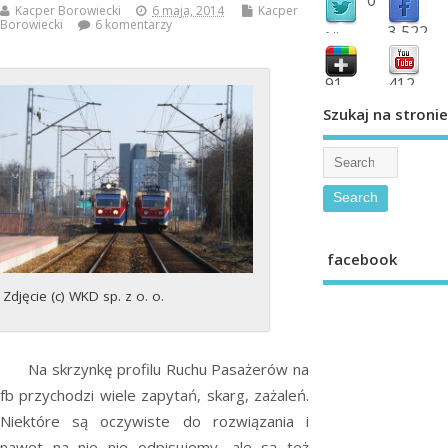
Kacper Borowiecki
6 maja, 2014
Kacper
Borowiecki
6 komentarzy
3,522
followers
fans
91
412
shared
subscribe
Szukaj na stronie
facebook
Zdjęcie (c) WKD sp. z o. o.
Na skrzynkę profilu Ruchu Pasażerów na
fb przychodzi wiele zapytań, skarg, zażaleń.
Niektóre są oczywiste do rozwiązania i
nawet na nie nie odpisujemy, ale są też