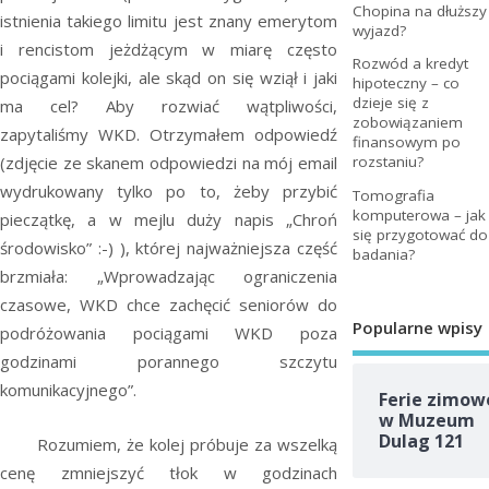
Chopina na dłuższy
istnienia takiego limitu jest znany emerytom
wyjazd?
i rencistom jeżdżącym w miarę często
Rozwód a kredyt
pociągami kolejki, ale skąd on się wziął i jaki
hipoteczny – co
dzieje się z
ma cel? Aby rozwiać wątpliwości,
zobowiązaniem
zapytaliśmy WKD. Otrzymałem odpowiedź
finansowym po
(zdjęcie ze skanem odpowiedzi na mój email
rozstaniu?
wydrukowany tylko po to, żeby przybić
Tomografia
komputerowa – jak
pieczątkę, a w mejlu duży napis „Chroń
się przygotować do
środowisko” :-) ), której najważniejsza część
badania?
brzmiała: „Wprowadzając ograniczenia
czasowe, WKD chce zachęcić seniorów do
Popularne wpisy
podróżowania pociągami WKD poza
godzinami porannego szczytu
komunikacyjnego”.
Ferie zimow
w Muzeum
Dulag 121
Rozumiem, że kolej próbuje za wszelką
cenę zmniejszyć tłok w godzinach