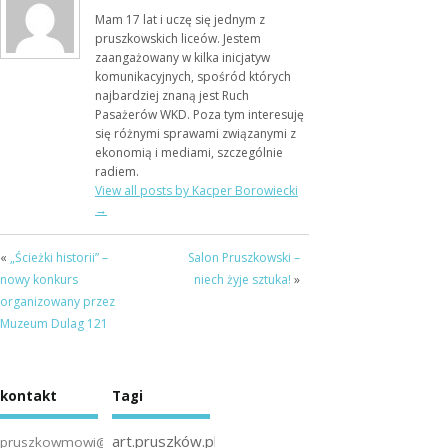
Mam 17 lat i uczę się jednym z
pruszkowskich liceów. Jestem
zaangażowany w kilka inicjatyw
komunikacyjnych, spośród których
najbardziej znaną jest Ruch
Pasażerów WKD. Poza tym interesuję
się różnymi sprawami związanymi z
ekonomią i mediami, szczególnie
radiem.
View all posts by Kacper Borowiecki
→
«
„Ścieżki historii” –
Salon Pruszkowski –
nowy konkurs
niech żyje sztuka!
»
organizowany przez
Muzeum Dulag 121
kontakt
Tagi
art.pruszków.pl
pruszkowmowi@gmail.com