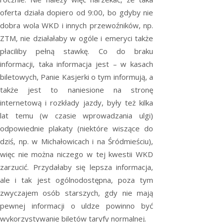
oferta działa dopiero od 9:00, bo gdyby nie
dobra wola WKD i innych przewoźników, np.
ZTM, nie działałaby w ogóle i emeryci także
płaciliby pełną stawkę. Co do braku
informacji, taka informacja jest – w kasach
biletowych, Panie Kasjerki o tym informują, a
także jest to naniesione na stronę
internetową i rozkłady jazdy, były też kilka
lat temu (w czasie wprowadzania ulgi)
odpowiednie plakaty (niektóre wiszące do
dziś, np. w Michałowicach i na Śródmieściu),
więc nie można niczego w tej kwestii WKD
zarzucić. Przydałaby się lepsza informacja,
ale i tak jest ogólnodostępna, poza tym
zwyczajem osób starszych, gdy nie mają
pewnej informacji o uldze powinno być
wykorzystywanie biletów taryfy normalnej.