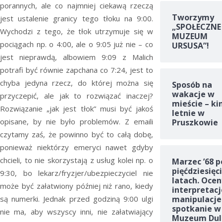
porannych, ale co najmniej ciekawą rzeczą
Tworzymy
jest ustalenie granicy tego tłoku na 9:00.
„SPOŁECZNE
Wychodzi z tego, że tłok utrzymuje się w
MUZEUM
pociągach np. o 4:00, ale o 9:05 już nie – co
URSUSA”!
jest nieprawdą, albowiem 9:09 z Malich
potrafi być równie zapchana co 7:24, jest to
chyba jedyna rzecz, do której można się
Sposób na
wakacje w
przyczepić, ale jak to rozwiązać inaczej?
mieście – ki
Rozwiązanie „jak jest tłok” musi być jakoś
letnie w
opisane, by nie było problemów. Z emaili
Pruszkowie
czytamy zaś, że powinno być to całą dobę,
ponieważ niektórzy emeryci nawet gdyby
chcieli, to nie skorzystają z usług kolei np. o
Marzec ’68 p
pięćdziesięc
9:30, bo lekarz/fryzjer/ubezpieczyciel nie
latach. Ocen
może być załatwiony później niż rano, kiedy
interpretacj
są numerki. Jednak przed godziną 9:00 ulgi
manipulacje
spotkanie w
nie ma, aby wszyscy inni, nie załatwiający
Muzeum Dul