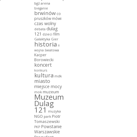
bgż arena
bieganie
brwinów
co
pruszków mówi
czas wolny
dulag
debata
121
film
dzieci
Galaktyka Gier
historia
ii
wojna światowa
Kacper
Borowiecki
koncert
konkurs
kultura
mdk
miasto
miejsce mocy
muzeum
mok
Muzeum
Dulag
121
muzyka
NGO
Piotr
park
Tomaszewski
Powstanie
PKP
Warszawskie