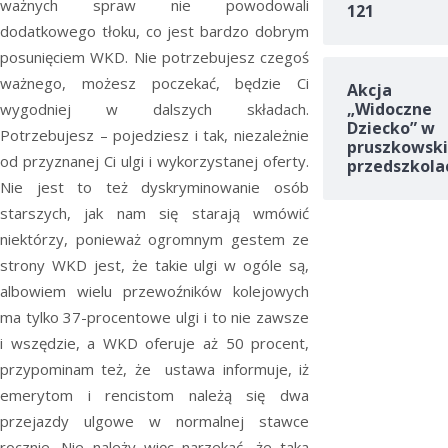
ważnych spraw nie powodowali
121
dodatkowego tłoku, co jest bardzo dobrym
posunięciem WKD. Nie potrzebujesz czegoś
ważnego, możesz poczekać, będzie Ci
Akcja
„Widoczne
wygodniej w dalszych składach.
Dziecko” w
Potrzebujesz – pojedziesz i tak, niezależnie
pruszkowski
od przyznanej Ci ulgi i wykorzystanej oferty.
przedszkola
Nie jest to też dyskryminowanie osób
starszych, jak nam się starają wmówić
niektórzy, ponieważ ogromnym gestem ze
strony WKD jest, że takie ulgi w ogóle są,
albowiem wielu przewoźników kolejowych
ma tylko 37-procentowe ulgi i to nie zawsze
i wszędzie, a WKD oferuje aż 50 procent,
przypominam też, że ustawa informuje, iż
emerytom i rencistom należą się dwa
przejazdy ulgowe w normalnej stawce
rocznie. Nie należy więc narzekać, że taka