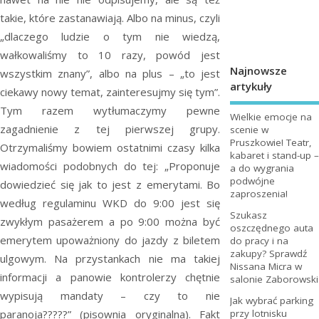
takie, które zastanawiają. Albo na minus, czyli
„dlaczego ludzie o tym nie wiedzą,
wałkowaliśmy to 10 razy, powód jest
Najnowsze
wszystkim znany”, albo na plus – „to jest
artykuły
ciekawy nowy temat, zainteresujmy się tym”.
Tym razem wytłumaczymy pewne
Wielkie emocje na
zagadnienie z tej pierwszej grupy.
scenie w
Pruszkowie! Teatr,
Otrzymaliśmy bowiem ostatnimi czasy kilka
kabaret i stand-up –
wiadomości podobnych do tej: „Proponuje
a do wygrania
podwójne
dowiedzieć się jak to jest z emerytami. Bo
zaproszenia!
według regulaminu WKD do 9:00 jest się
Szukasz
zwykłym pasażerem a po 9:00 można być
oszczędnego auta
emerytem upoważniony do jazdy z biletem
do pracy i na
zakupy? Sprawdź
ulgowym. Na przystankach nie ma takiej
Nissana Micra w
informacji a panowie kontrolerzy chętnie
salonie Zaborowski
wypisują mandaty – czy to nie
Jak wybrać parking
paranoja?????” (pisownia oryginalna). Fakt
przy lotnisku