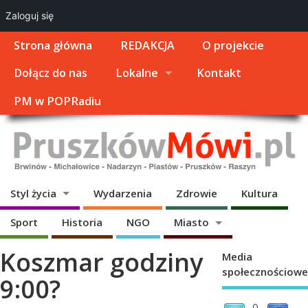
Zaloguj się
Strona główna
REDAKCJA
O projekcie
Dołącz do nas
Lokalne
Kontakt
PM w POPRadiu
Styl życia
Wydarzenia
Zdrowie
Kultura
Sport
Historia
NGO
Miasto
Koszmar godziny
Media
społecznościowe
9:00?
0