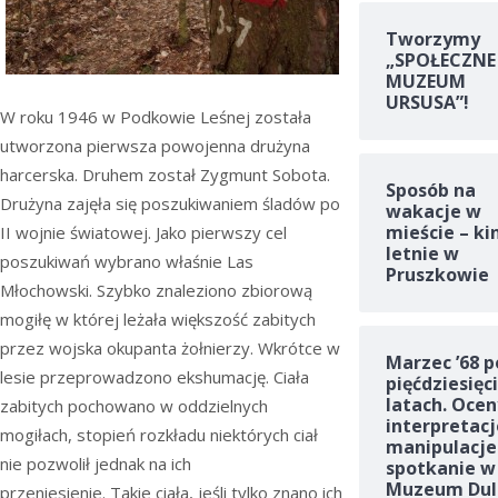
Tworzymy
„SPOŁECZNE
MUZEUM
URSUSA”!
W roku
19
46 w Podkowie Leśnej została
utworzona pierwsza powojenna drużyna
harcerska. Druhem został Zygmunt Sobota.
Sposób na
Drużyna zajęła się poszukiwaniem śladów po
wakacje w
mieście – ki
II wojnie światowej. Jako pierwszy cel
letnie w
poszukiwań wybrano właśnie Las
Pruszkowie
Młochowski. Szybko znaleziono zbiorową
mogiłę w której leżała większość zabitych
przez wojska okupanta żołnierzy. Wkrótce w
Marzec ’68 p
lesie przeprowadzono ekshumację. Ciała
pięćdziesięc
latach. Ocen
zabitych pochowano w oddzielnych
interpretacj
mogiłach, stopień rozkładu niektórych ciał
manipulacje
nie pozwolił jednak na ich
spotkanie w
Muzeum Dul
przeniesienie. Takie ciała, jeśli tylko znano ich