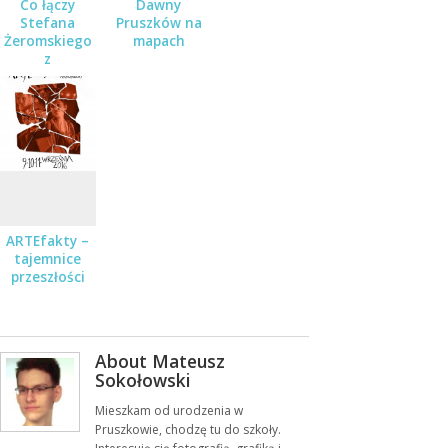
Co łączy
Dawny
Stefana
Pruszków na
Żeromskiego
mapach
z
Pruszkowem?
ARTEfakty –
tajemnice
przeszłości
About Mateusz
Sokołowski
Mieszkam od urodzenia w
Pruszkowie, chodzę tu do szkoły.