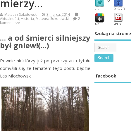
mierzy…
3,522
followers
Mateusz Sokołowski
3 marca, 2014
fans
Aktualności
,
Historia
,
Mateusz Sokołowski
2
komentarze
91
412
shared
subscribe
Szukaj na stronie
… a od śmierci silniejszy
był gniew!(…)
Pewnie niektórzy już po przeczytaniu tytułu
domyślili się, że tematem tego postu będzie
Las Młochowski.
facebook