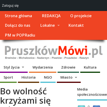
Zaloguj się
Strona główna
REDAKCJA
O projekcie
Dołącz do nas
Lokalne
Kontakt
PM w POPRadiu
Styl życia
Wydarzenia
Zdrowie
Kultura
Sport
Historia
NGO
Miasto
Bo wolność
Media
społecznościowe
krzyżami się
0