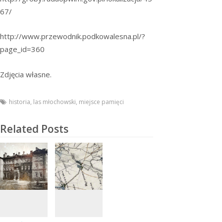
67/
http://www.przewodnik.podkowalesna.pl/?
page_id=360
Zdjęcia własne.
historia
,
las młochowski
,
miejsce pamięci
Related Posts