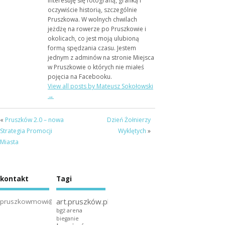
Interesuję się fotografią, grafiką i
oczywiście historią, szczególnie
Pruszkowa. W wolnych chwilach
jeżdżę na rowerze po Pruszkowie i
okolicach, co jest moją ulubioną
formą spędzania czasu. Jestem
jednym z adminów na stronie Miejsca
w Pruszkowie o których nie miałeś
pojęcia na Facebooku.
View all posts by Mateusz Sokołowski
→
«
Pruszków 2.0 – nowa
Dzień Żołnierzy
Strategia Promocji
Wyklętych
»
Miasta
kontakt
Tagi
art.pruszków.pl
pruszkowmowi@gmail.com
bgż arena
bieganie