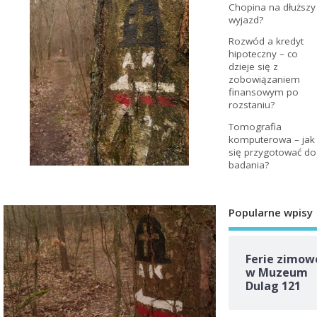
Chopina na dłuższy
wyjazd?
Rozwód a kredyt
hipoteczny – co
dzieje się z
zobowiązaniem
finansowym po
rozstaniu?
Tomografia
komputerowa – jak
się przygotować do
badania?
Popularne wpisy
Ferie zimow
w Muzeum
Dulag 121