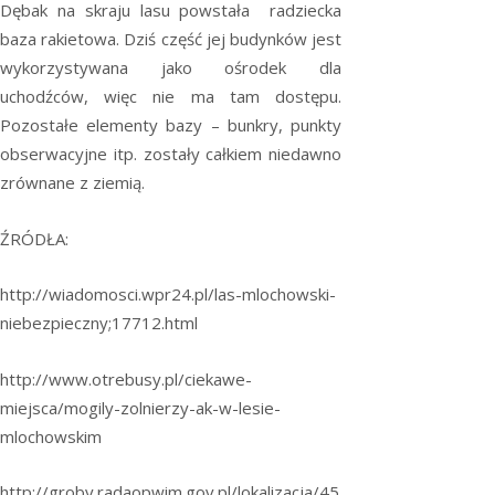
Dębak na skraju lasu powstała radziecka
baza rakietowa. Dziś część jej budynków jest
wykorzystywana jako ośrodek dla
uchodźców, więc nie ma tam dostępu.
Pozostałe elementy bazy – bunkry, punkty
obserwacyjne itp. zostały całkiem niedawno
zrównane z ziemią.
ŹRÓDŁA:
http://wiadomosci.wpr24.pl/las-mlochowski-
niebezpieczny;17712.html
http://www.otrebusy.pl/ciekawe-
miejsca/mogily-zolnierzy-ak-w-lesie-
mlochowskim
http://groby.radaopwim.gov.pl/lokalizacja/45