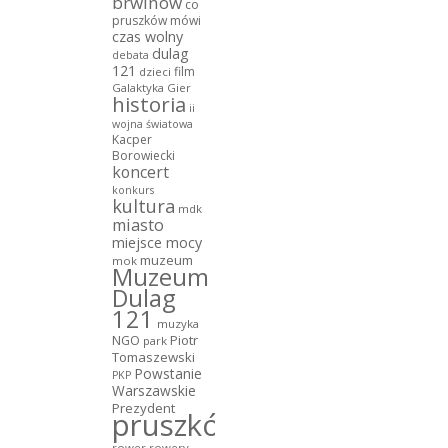
brwinów
co
pruszków mówi
czas wolny
dulag
debata
121
film
dzieci
Galaktyka Gier
historia
ii
wojna światowa
Kacper
Borowiecki
koncert
konkurs
kultura
mdk
miasto
miejsce mocy
muzeum
mok
Muzeum
Dulag
121
muzyka
NGO
Piotr
park
Tomaszewski
Powstanie
PKP
Warszawskie
Prezydent
pruszków
rower
rowery