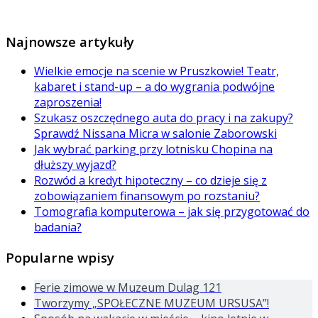
Najnowsze artykuły
Wielkie emocje na scenie w Pruszkowie! Teatr,
kabaret i stand-up – a do wygrania podwójne
zaproszenia!
Szukasz oszczędnego auta do pracy i na zakupy?
Sprawdź Nissana Micra w salonie Zaborowski
Jak wybrać parking przy lotnisku Chopina na
dłuższy wyjazd?
Rozwód a kredyt hipoteczny – co dzieje się z
zobowiązaniem finansowym po rozstaniu?
Tomografia komputerowa – jak się przygotować do
badania?
Popularne wpisy
Ferie zimowe w Muzeum Dulag 121
Tworzymy „SPOŁECZNE MUZEUM URSUSA”!