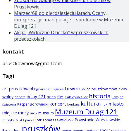
Sposób na wakacje w mieście – kino letnie w
Pruszkowie
Marzec ’68 po pięćdziesięciu latach. Oceny,
interpretacje, manipulacje – spotkanie w Muzeum
Dulag 121
Akcja „Widoczne Dziecko” w pruszkowskich
przedszkolach
kontakt
pruszkowmowi@gmail.com
Tagi
brwinów
art.pruszków.pl
czas
co pruszków mówi
bgż arena
bieganie
historia
wolny
dulag 121
film
dzieci
Galaktyka Gier
debata
ii wojna
kultura
koncert
miasto
Kacper Borowiecki
mdk
światowa
konkurs
Muzeum Dulag 121
miejsce mocy
muzeum
mok
Powstanie Warszawskie
NGO
Piotr Tomaszewski
muzyka
park
PKP
pruszków
sport
Prezydent
rower
rowery
spektakl
spotkanie