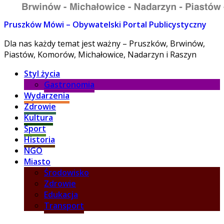
Pruszków Mówi – Obywatelski Portal Publicystyczny
Dla nas każdy temat jest ważny – Pruszków, Brwinów,
Piastów, Komorów, Michałowice, Nadarzyn i Raszyn
Styl życia
Gastronomia
Wydarzenia
Zdrowie
Kultura
Sport
Historia
NGO
Miasto
Środowisko
Zdrowie
Edukacja
Transport