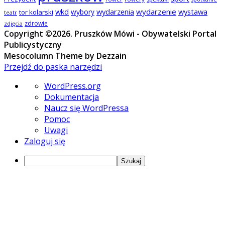
wkd
wydarzenia
wydarzenie
wystawa
wybory
tor kolarski
teatr
zdrowie
zdjęcia
Copyright ©2026. Pruszków Mówi - Obywatelski Portal
Publicystyczny
Mesocolumn Theme by Dezzain
Przejdź do paska narzędzi
O
WordPress.org
WordPressie
Dokumentacja
Naucz się WordPressa
Pomoc
Uwagi
Zaloguj się
Szukaj