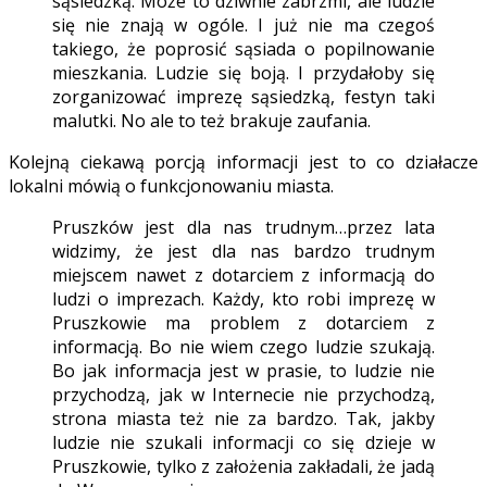
sąsiedzką. Może to dziwnie zabrzmi, ale ludzie
się nie znają w ogóle. I już nie ma czegoś
takiego, że poprosić sąsiada o popilnowanie
mieszkania. Ludzie się boją. I przydałoby się
zorganizować imprezę sąsiedzką, festyn taki
malutki. No ale to też brakuje zaufania.
Kolejną ciekawą porcją informacji jest to co działacze
lokalni mówią o funkcjonowaniu miasta.
Pruszków jest dla nas trudnym…przez lata
widzimy, że jest dla nas bardzo trudnym
miejscem nawet z dotarciem z informacją do
ludzi o imprezach. Każdy, kto robi imprezę w
Pruszkowie ma problem z dotarciem z
informacją. Bo nie wiem czego ludzie szukają.
Bo jak informacja jest w prasie, to ludzie nie
przychodzą, jak w Internecie nie przychodzą,
strona miasta też nie za bardzo. Tak, jakby
ludzie nie szukali informacji co się dzieje w
Pruszkowie, tylko z założenia zakładali, że jadą