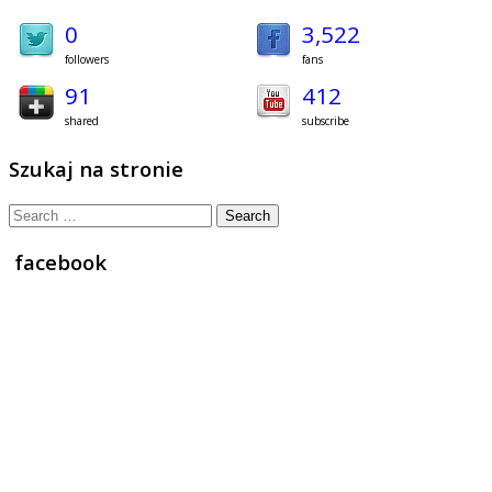
0
3,522
followers
fans
91
412
shared
subscribe
Szukaj na stronie
Search
for:
facebook