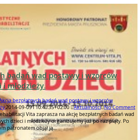
ch badań wad postawy i wzorców
 i młodzieży.
Akcja bezpłatnych badań wad postawy i wzorców
ży.
2014-09-09T10:40:35+02:00
Aktualności
No Comment
ehabilitacji Vita zaprasza na akcję bezpłatnych badań wad
ch dzieci i młodzieży organizujemy już po raz piąty. Po
m patronatem objął ją…