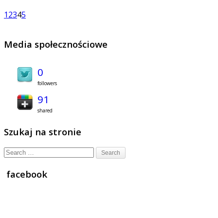
1
2
3
4
5
Media społecznościowe
0
followers
91
shared
Szukaj na stronie
Search
for:
facebook