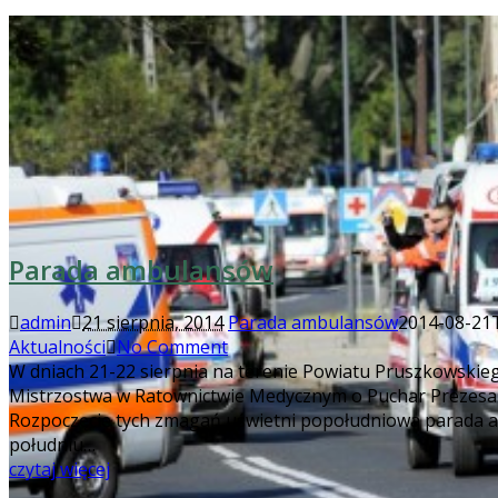
Parada ambulansów
admin
21 sierpnia, 2014
Parada ambulansów
2014-08-21T
Aktualności
No Comment
W dniach 21-22 sierpnia na terenie Powiatu Pruszkowskieg
Mistrzostwa w Ratownictwie Medycznym o Puchar Prezesa 
Rozpoczęcie tych zmagań uświetni popołudniowa parada 
południu…
czytaj więcej