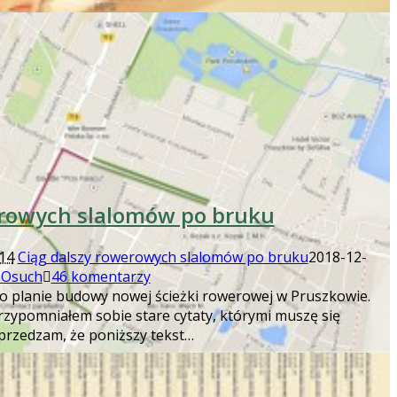
erowych slalomów po bruku
014
Ciąg dalszy rowerowych slalomów po bruku
2018-12-
 Osuch
46 komentarzy
ł o planie budowy nowej ścieżki rowerowej w Pruszkowie.
przypomniałem sobie stare cytaty, którymi muszę się
uprzedzam, że poniższy tekst…