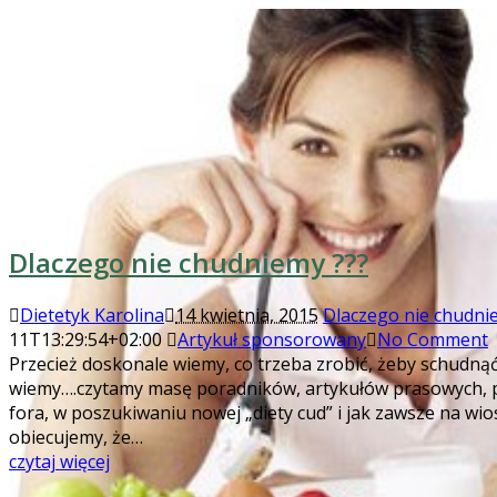
Dlaczego nie chudniemy ???
Dietetyk Karolina
14 kwietnia, 2015
Dlaczego nie chudni
11T13:29:54+02:00
Artykuł sponsorowany
No Comment
Przecież doskonale wiemy, co trzeba zrobić, żeby schudną
wiemy….czytamy masę poradników, artykułów prasowych, 
fora, w poszukiwaniu nowej „diety cud” i jak zawsze na wi
obiecujemy, że…
czytaj więcej