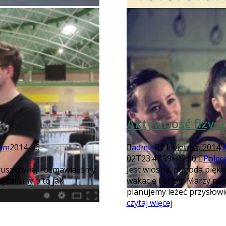
Aktywność fizyc
kim
2014-06-
admin
1 kwietnia, 2014
02T23:47:39+02:00
Polec
ruszkowie, rozmawialiśmy
Jest wiosna, pogoda piękna
ytaliśmy o to jak
wakacje i urlop. Marzy nam
planujemy leżeć przysłow
czytaj więcej