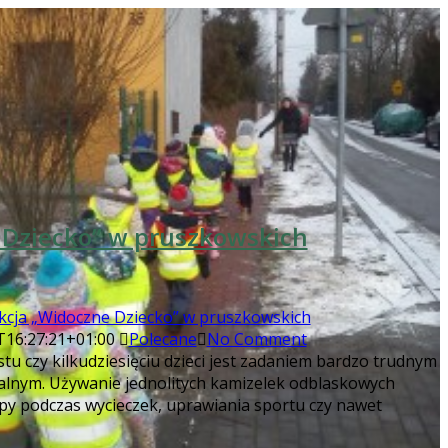
 Dziecko” w pruszkowskich
kcja „Widoczne Dziecko” w pruszkowskich
T16:27:21+01:00
Polecane
No Comment
tu czy kilkudziesięciu dzieci jest zadaniem bardzo trudnym
alnym. Używanie jednolitych kamizelek odblaskowych
py podczas wycieczek, uprawiania sportu czy nawet