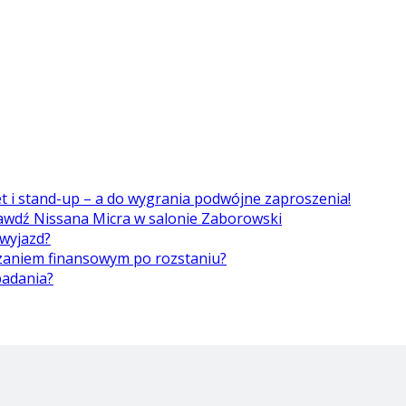
et i stand-up – a do wygrania podwójne zaproszenia!
awdź Nissana Micra w salonie Zaborowski
 wyjazd?
ązaniem finansowym po rozstaniu?
badania?