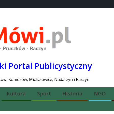
ojekcie
Dołącz do nas
Lokalne
i Portal Publicystyczny
stów, Komorów, Michałowice, Nadarzyn i Raszyn
Kultura
Sport
Historia
NGO