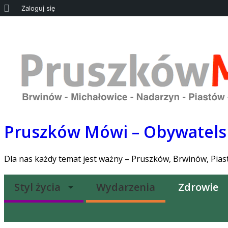
O
Zaloguj się
WordPressie
Strona główna
REDAKCJA
O pr
Pruszków Mówi – Obywatelsk
Dla nas każdy temat jest ważny – Pruszków, Brwinów, Pia
Styl życia
Wydarzenia
Zdrowie