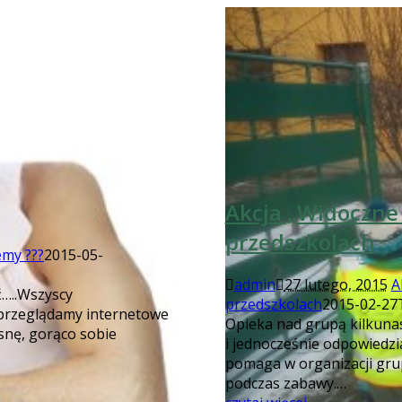
Akcja „Widoczne
przedszkolach
emy ???
2015-05-
admin
27 lutego, 2015
A
ć…..Wszyscy
przedszkolach
2015-02-27
przeglądamy internetowe
Opieka nad grupą kilkunas
osnę, gorąco sobie
i jednocześnie odpowiedzi
pomaga w organizacji gru
podczas zabawy.…