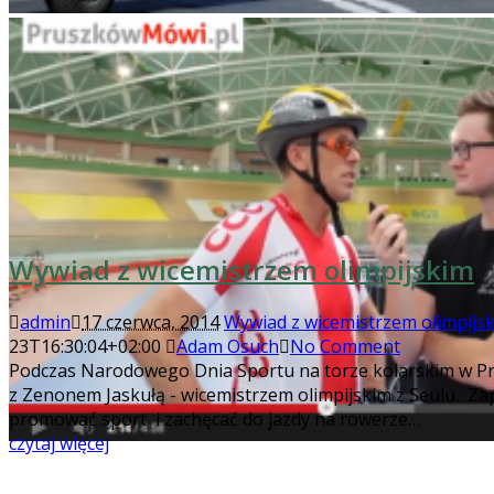
Wywiad z wicemistrzem olimpijskim
admin
17 czerwca, 2014
Wywiad z wicemistrzem olimpijs
23T16:30:04+02:00
Adam Osuch
No Comment
Podczas Narodowego Dnia Sportu na torze kolarskim w P
z Zenonem Jaskułą - wicemistrzem olimpijskim z Seulu. Zap
promować sport i zachęcać do jazdy na rowerze…
czytaj więcej