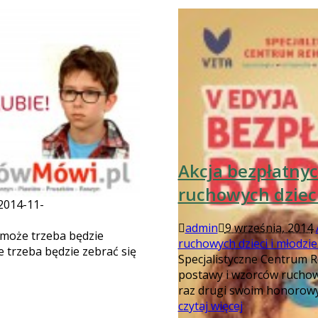
Akcja bezpłatny
ruchowych dzieci
2014-11-
admin
9 września, 2014
 może trzeba będzie
ruchowych dzieci i młodzie
e trzeba będzie zebrać się
Specjalistyczne Centrum R
postawy i wzorców ruchowy
raz drugi swoim honorowy
czytaj więcej