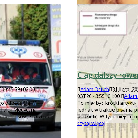
Ciąg dalszy row
00:45:59+02:00
Adam Osuch
31 lipca, 2
03T20:43:55+01:00
Adam
o odbędą się IV
To miał być krótki artyku
Falck Medycyna.
Jednak w trakcie pisania 
ambulansów, która po
podzielić. W tym miejscu 
czytaj więcej