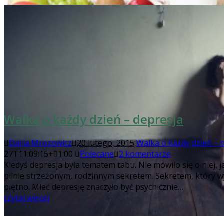
Walka o każdy dzień – depresja
Daria Mrozowicz
20 lutego, 2015
Walka o każdy dzień – 
27T11:09:15+01:00
Polecane
2 komentarze
Kiedyś depresja była tematem tabu. Nie mówiło się o niej, j
pilnie strzeżonym, rodzinnym sekretem. Sekretem, który w
piętno. Mieć depresję znaczyło być psychicznie…
czytaj więcej