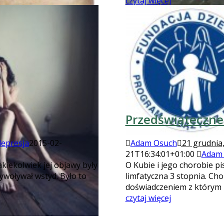
czytaj więcej
Przedświąteczne
depresja
2015-02-
Adam Osuch
21 grudnia
21T16:34:01+01:00
Adam
akiekolwiek jej objawy były
O Kubie i jego chorobie pis
ywoływał wstyd. Było to
limfatyczna 3 stopnia. Ch
doświadczeniem z którym 
czytaj więcej