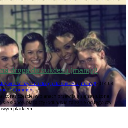
zna drogą do sukcesu (mamy)!
Aktywność fizyczna drogą do sukcesu (mamy)!
2014-04-
ane
1 Comment
, coraz częściej w planach przewijają się zasłużone
 się słońce, plaża czy łódka. Nie zależnie od tego czy
iowym plackiem…