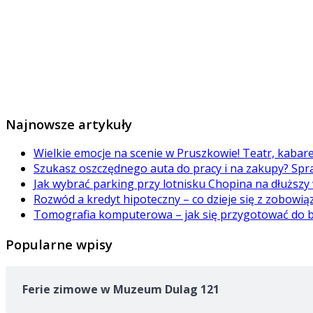
Najnowsze artykuły
Wielkie emocje na scenie w Pruszkowie! Teatr, kabar
Szukasz oszczędnego auta do pracy i na zakupy? Spr
Jak wybrać parking przy lotnisku Chopina na dłuższy
Rozwód a kredyt hipoteczny – co dzieje się z zobowi
Tomografia komputerowa – jak się przygotować do 
Popularne wpisy
Ferie zimowe w Muzeum Dulag 121