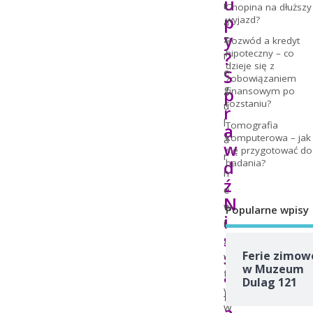
u
r
Chopina na dłuższy
p
wyjazd?
a
y
z
Rozwód a kredyt
?
hipoteczny – co
r
dzieje się z
S
e
zobowiązaniem
g
p
finansowym po
rozstaniu?
u
r
l
Tomografia
a
komputerowa – jak
a
w
się przygotować do
r
d
badania?
n
ź
e
N
w
Popularne wpisy
i
i
s
z
s
Ferie zimow
y
w Muzeum
a
t
Dulag 121
n
y
w
a