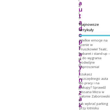
a
e
u
j
t
s
a
c
Najnowsze
d
a
artykuły
o
z
p
Wielkie emocje na
a
scenie w
r
t
Pruszkowie! Teatr,
a
r
kabaret i stand-up –
a do wygrania
c
u
podwójne
d
y
zaproszenia!
n
i
Szukasz
i
n
oszczędnego auta
e
do pracy i na
a
zakupy? Sprawdź
n
z
Nissana Micra w
i
salonie Zaborowski
a
a
k
Jak wybrać parking
o
przy lotnisku