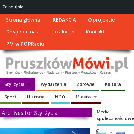
Zaloguj się
Strona główna
REDAKCJA
O projekcie
Dołącz do nas
Lokalne
Kontakt
PM w POPRadiu
Styl życia
Wydarzenia
Zdrowie
Kultura
Sport
Historia
NGO
Miasto
Media
Archives for Styl życia
społecznościowe
S
C
0