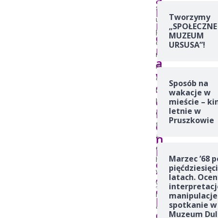
s
M
Tworzymy
u
i
„SPOŁECZNE
p
c
MUZEUM
e
URSUSA”!
r
r
a
m
w
a
Sposób na
s
r
wakacje w
a
k
mieście – ki
l
letnie w
e
Pruszkowie
o
t
n
a
c
i
Marzec ’68 p
h
e
pięćdziesięc
w
Z
latach. Ocen
y
interpretacj
a
m
manipulacje
b
spotkanie w
a
o
Muzeum Dul
g