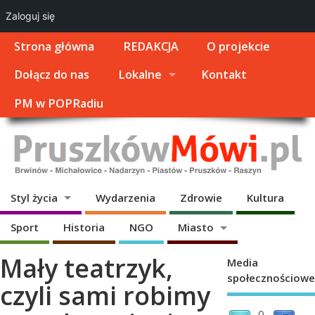
Zaloguj się
Strona główna
REDAKCJA
O projekcie
Dołącz do nas
Lokalne
Kontakt
PM w POPRadiu
Styl życia
Wydarzenia
Zdrowie
Kultura
Sport
Historia
NGO
Miasto
Mały teatrzyk,
Media
społecznościowe
czyli sami robimy
0