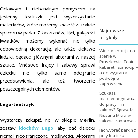
Ciekawym i niebanalnym pomysłem na
jesienny teatrzyk jest wykorzystanie
materiałów, które możemy znaleźć w trakcie
Najnowsze
spaceru w parku. Z kasztanów, liści, gałązek i
artykuły
kwiatków możemy wykonać nie tylko
odpowiednią dekorację, ale także ciekawe
Wielkie emocje na
scenie w
ludziki, będące głównymi aktorami w naszej
Pruszkowie! Teatr,
sztuce. Mnóstwo frajdy i zabawy sprawi
kabaret i stand-up –
dziecku nie tylko samo odegranie
a do wygrania
podwójne
przedstawienia, ale też tworzenie
zaproszenia!
poszczególnych elementów.
Szukasz
oszczędnego auta
Lego-teatrzyk
do pracy i na
zakupy? Sprawdź
Nissana Micra w
Wystarczy zakupić, np. w sklepie
Merlin
,
salonie Zaborowski
zestaw
klocków Lego
, aby dać dziecku
Jak wybrać parking
niemal nieograniczone możliwości. Aktorami
przy lotnisku