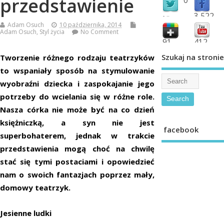
przedstawienie
3,522
followers
Adam Osuch
10 października, 2014
fans
Adam Osuch
,
Styl życia
No Comment
91
412
shared
subscribe
Szukaj na stronie
Tworzenie różnego rodzaju teatrzyków
to wspaniały sposób na stymulowanie
wyobraźni dziecka i zaspokajanie jego
potrzeby do wcielania się w różne role.
Nasza córka nie może być na co dzień
księżniczką, a syn nie jest
facebook
superbohaterem, jednak w trakcie
przedstawienia mogą choć na chwilę
stać się tymi postaciami i opowiedzieć
nam o swoich fantazjach poprzez mały,
domowy teatrzyk.
Jesienne ludki