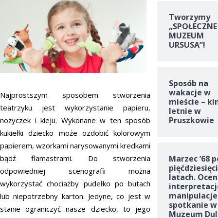
Tworzymy
„SPOŁECZNE
MUZEUM
URSUSA”!
Sposób na
wakacje w
Najprostszym sposobem stworzenia
mieście – ki
teatrzyku jest wykorzystanie papieru,
letnie w
Pruszkowie
nożyczek i kleju. Wykonane w ten sposób
kukiełki dziecko może ozdobić kolorowym
papierem, wzorkami narysowanymi kredkami
bądź flamastrami. Do stworzenia
Marzec ’68 p
pięćdziesięc
odpowiedniej scenografii można
latach. Ocen
wykorzystać chociażby pudełko po butach
interpretacj
manipulacje
lub niepotrzebny karton. Jedyne, co jest w
spotkanie w
stanie ograniczyć nasze dziecko, to jego
Muzeum Dul