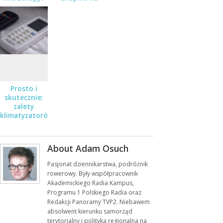
Sprawdź
dłuższy
Nissana Micra
wyjazd?
w salonie
Zaborowski
Prosto i
skutecznie:
zalety
klimatyzatorów
okiennych do
mieszkań i
biur
About Adam Osuch
Pasjonat dziennikarstwa, podróżnik
rowerowy. Były współpracownik
Akademickiego Radia Kampus,
Programu 1 Polskiego Radia oraz
Redakcji Panoramy TVP2. Niebawem
absolwent kierunku samorząd
terytorialny i polityka regionalna na