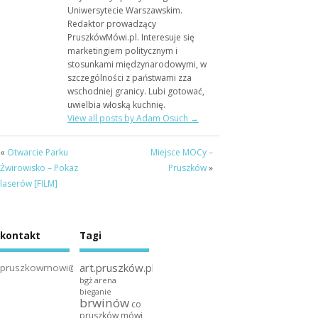
Uniwersytecie Warszawskim.
Redaktor prowadzący
PruszkówMówi.pl. Interesuje się
marketingiem politycznym i
stosunkami międzynarodowymi, w
szczególności z państwami zza
wschodniej granicy. Lubi gotować,
uwielbia włoską kuchnię.
View all posts by Adam Osuch
→
«
Otwarcie Parku
Miejsce MOCy –
Żwirowisko – Pokaz
Pruszków
»
laserów [FILM]
kontakt
Tagi
art.pruszków.pl
pruszkowmowi@gmail.com
bgż arena
bieganie
brwinów
co
pruszków mówi