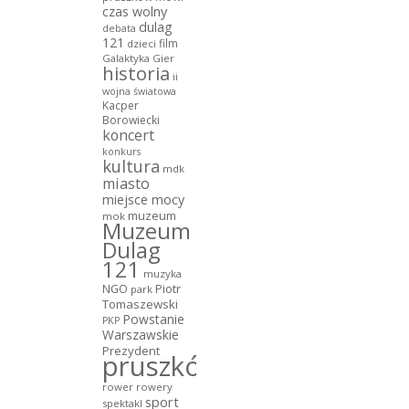
czas wolny
dulag
debata
121
film
dzieci
Galaktyka Gier
historia
ii
wojna światowa
Kacper
Borowiecki
koncert
konkurs
kultura
mdk
miasto
miejsce mocy
muzeum
mok
Muzeum
Dulag
121
muzyka
NGO
Piotr
park
Tomaszewski
Powstanie
PKP
Warszawskie
Prezydent
pruszków
rower
rowery
sport
spektakl