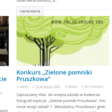
cenie nieruchomości, a…
czytaj więcej
Konkurs „Zielone pomniki
cie
Pruszkowa”
admin
13 września, 2021
Miasto
No Comment
No
Zapraszamy Was do wzięcia udziału w konkursie
fotografcznym pt. „Zielone pomniki Pruszkowa”. Kto
może wziąć udział? 1. Mieszkańcy Pruszkowa i gmin
lnych