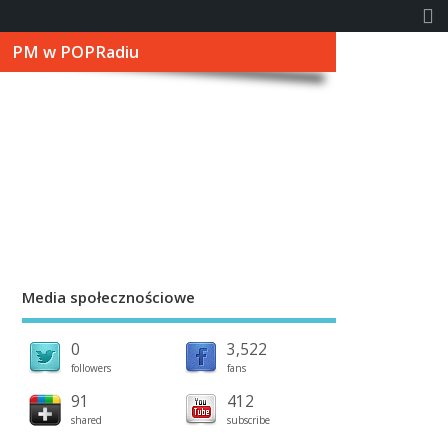
PM w POPRadiu
Media społecznościowe
0
3,522
followers
fans
91
412
shared
subscribe