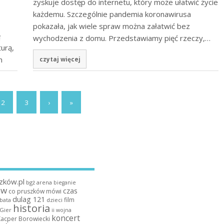
zyskuje dostęp do internetu, który może ułatwić życie
każdemu. Szczególnie pandemia koronawirusa
pokazała, jak wiele spraw można załatwić bez
ę
wychodzenia z domu. Przedstawiamy pięć rzeczy,…
turą,
m
czytaj więcej
2
3
›
»
zków.pl
bgż arena
bieganie
ów
czas
co pruszków mówi
dulag 121
film
dzieci
bata
historia
 Gier
ii wojna
koncert
Kacper Borowiecki