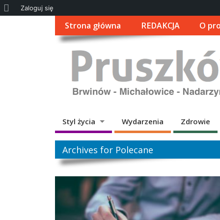
O
Zaloguj się
WordPressie
Strona główna
REDAKCJA
O pro
Styl życia
Wydarzenia
Zdrowie
Archives for Polecane