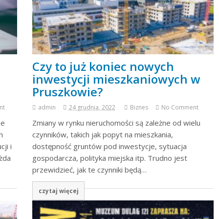
Czy to już koniec nowych
inwestycji mieszkaniowych w
Pruszkowie?
nt
admin
24 grudnia, 2022
Biznes
No Comment
ne
Zmiany w rynku nieruchomości są zależne od wielu
h
czynników, takich jak popyt na mieszkania,
ji i
dostępność gruntów pod inwestycje, sytuacja
ażda
gospodarcza, polityka miejska itp. Trudno jest
przewidzieć, jak te czynniki będą…
czytaj więcej