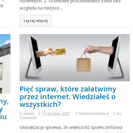
ościennych. 2. Uczniowie pruszkowskich szkół bez
że
względu na miejsce…
czytaj więcej
Pięć spraw, które załatwimy
przez internet. Wiedziałeś o
ny,
wszystkich?
y
admin
15 stycznia, 2021
Materiał partnera
No
iu
Comment
Globalizacja sprawia, że większość społeczeństwa