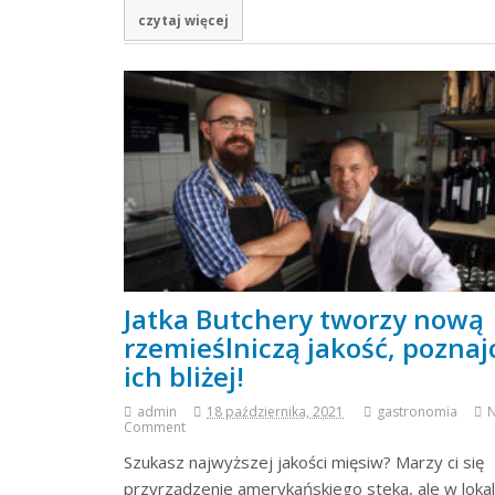
czytaj więcej
Jatka Butchery tworzy nową
rzemieślniczą jakość, poznaj
ich bliżej!
admin
18 października, 2021
gastronomia
Comment
Szukasz najwyższej jakości mięsiw? Marzy ci się
przyrządzenie amerykańskiego steka, ale w loka