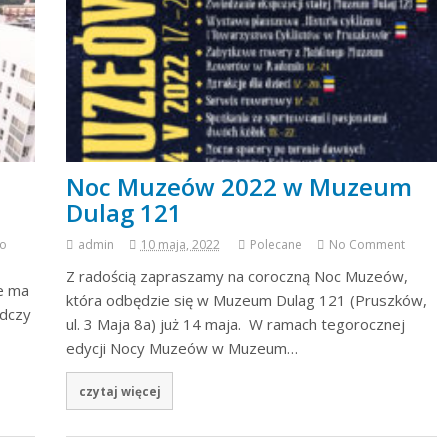
Noc Muzeów 2022 w Muzeum
Dulag 121
o
admin
10 maja, 2022
Polecane
No Comment
Z radością zapraszamy na coroczną Noc Muzeów,
e ma
która odbędzie się w Muzeum Dulag 121 (Pruszków,
adczy
ul. 3 Maja 8a) już 14 maja. W ramach tegorocznej
edycji Nocy Muzeów w Muzeum…
czytaj więcej