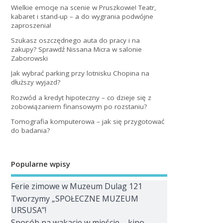
Wielkie emocje na scenie w Pruszkowie! Teatr,
kabaret i stand-up – a do wygrania podwójne
zaproszenia!
Szukasz oszczędnego auta do pracy i na
zakupy? Sprawdź Nissana Micra w salonie
Zaborowski
Jak wybrać parking przy lotnisku Chopina na
dłuższy wyjazd?
Rozwód a kredyt hipoteczny – co dzieje się z
zobowiązaniem finansowym po rozstaniu?
Tomografia komputerowa – jak się przygotować
do badania?
Popularne wpisy
Ferie zimowe w Muzeum Dulag 121
Tworzymy „SPOŁECZNE MUZEUM
URSUSA”!
Sposób na wakacje w mieście – kino