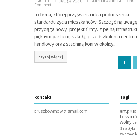
admin
1 lutego, 2021
Materiał partnera
No
Comment
to firma, której przyświeca idea podnoszenia
standardu życia mieszkańców. Szczególną uwag
przyciąga nowy projekt firmy, z pełną infrastruk
pięknym parkiem, szkołą, przedszkolem i centru
handlowy oraz stadniną koni w okolicy.…
czytaj więcej
1
kontakt
Tagi
art.prus
pruszkowmowi@gmail.com
brwin
wolny
de
Galaktyka
światowa