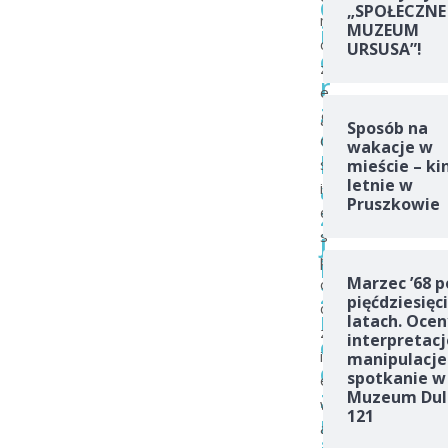
G
„SPOŁECZNE
m
i
MUZEUM
c
URSUSA”!
e
z
r
e
z
g
Sposób na
o
o
wakacje w
k
s
mieście – ki
a
letnie w
i
Pruszkowie
z
ę
j
s
p
i
Marzec ’68 p
o
2
pięćdziesięc
d
r
latach. Ocen
z
interpretacj
o
i
manipulacje
c
spotkanie w
e
z
Muzeum Dul
w
121
n
a