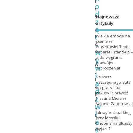
h
o
o
d
d
Najnowsze
z
a
artykuły
ą
c
!
Wielkie emocje na
h
scenie w
–
d
Pruszkowie! Teatr,
w
o
kabaret i stand-up –
a do wygrania
y
„
podwójne
G
w
zaproszenia!
a
i
Szukasz
l
a
oszczędnego auta
a
do pracy i na
d
zakupy? Sprawdź
k
z
Nissana Micra w
t
salonie Zaborowski
w
y
ł
Jak wybrać parking
k
przy lotnisku
a
i
Chopina na dłuższy
ś
wyjazd?
G