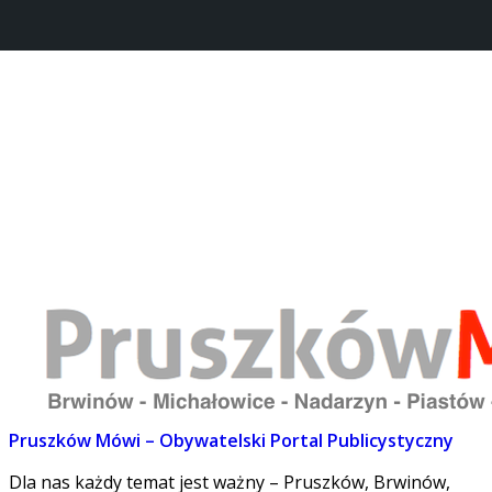
Strona główna
REDAKCJA
O projekcie
Dołącz do nas
Lokalne
Kontakt
PM w POPRadiu
Pruszków Mówi – Obywatelski Portal Publicystyczny
Dla nas każdy temat jest ważny – Pruszków, Brwinów,