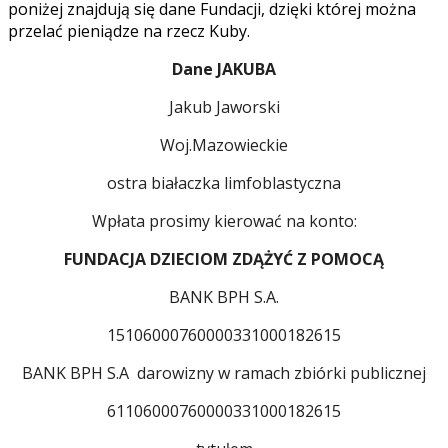
poniżej znajdują się dane Fundacji, dzięki której można
przelać pieniądze na rzecz Kuby.
Dane JAKUBA
Jakub Jaworski
Woj.Mazowieckie
ostra białaczka limfoblastyczna
Wpłata prosimy kierować na konto:
FUNDACJA DZIECIOM ZDĄŻYĆ Z POMOCĄ
BANK BPH S.A.
15106000760000331000182615
BANK BPH S.A darowizny w ramach zbiórki publicznej
61106000760000331000182615