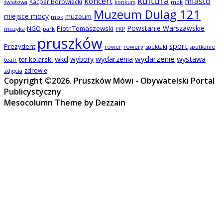
kultura
koncert
miasto
Kacper Borowiecki
mdk
światowa
konkurs
Muzeum Dulag 121
miejsce mocy
muzeum
mok
Powstanie Warszawskie
NGO
Piotr Tomaszewski
muzyka
park
PKP
pruszków
sport
Prezydent
rower
rowery
spektakl
spotkanie
wkd
wydarzenia
wydarzenie
wystawa
wybory
tor kolarski
teatr
zdrowie
zdjęcia
Copyright ©2026. Pruszków Mówi - Obywatelski Portal
Publicystyczny
Mesocolumn Theme by Dezzain