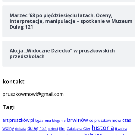
Marzec ’68 po pięćdziesięciu latach. Oceny,
interpretacje, manipulacje – spotkanie w Muzeum
Dulag 121
Akcja „Widoczne Dziecko” w pruszkowskich
przedszkolach
kontakt
pruszkowmowi@gmail.com
Tagi
brwinów
art.pruszków.pl
czas
co pruszków mówi
bgż arena
bieganie
historia
wolny
dulag 121
film
dzieci
Galaktyka Gier
debata
ii wojna