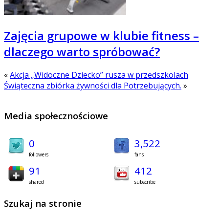
Zajęcia grupowe w klubie fitness –
dlaczego warto spróbować?
«
Akcja „Widoczne Dziecko” rusza w przedszkolach
Świąteczna zbiórka żywności dla Potrzebujących.
»
Media społecznościowe
0
3,522
followers
fans
91
412
shared
subscribe
Szukaj na stronie