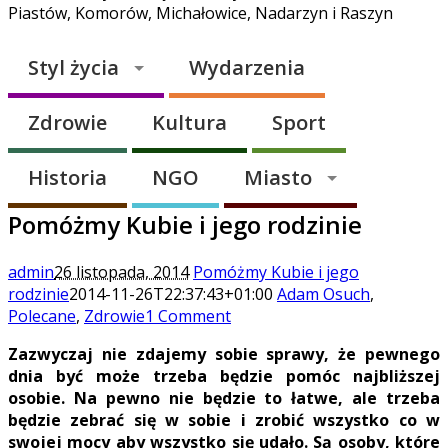
Piastów, Komorów, Michałowice, Nadarzyn i Raszyn
Styl życia
Wydarzenia
Zdrowie
Kultura
Sport
Historia
NGO
Miasto
Pomóżmy Kubie i jego rodzinie
admin
26 listopada, 2014
Pomóżmy Kubie i jego
rodzinie
2014-11-26T22:37:43+01:00
Adam Osuch
,
Polecane
,
Zdrowie
1 Comment
Zazwyczaj nie zdajemy sobie sprawy, że pewnego
dnia być może trzeba będzie pomóc najbliższej
osobie. Na pewno nie będzie to łatwe, ale trzeba
będzie zebrać się w sobie i zrobić wszystko co w
swojej mocy aby wszystko się udało. Są osoby, które