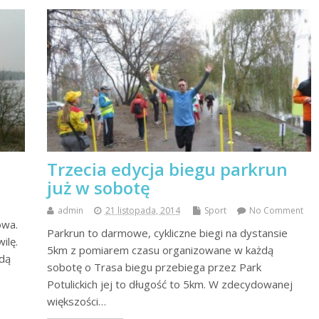
Trzecia edycja biegu parkrun
już w sobotę
admin
21 listopada, 2014
Sport
No Comment
owa.
Parkrun to darmowe, cykliczne biegi na dystansie
ilę.
5km z pomiarem czasu organizowane w każdą
idą
sobotę o Trasa biegu przebiega przez Park
Potulickich jej to długość to 5km. W zdecydowanej
większości…