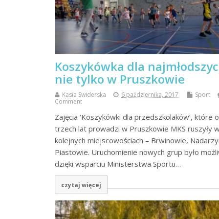
Koszykówka dla najmłodszy
nie tylko w Pruszkowie
Kasia Swiderska
6 października, 2017
Sport
Comment
Zajęcia ‘Koszykówki dla przedszkolaków’, które 
trzech lat prowadzi w Pruszkowie MKS ruszyły 
kolejnych miejscowościach – Brwinowie, Nadarzyn
Piastowie. Uruchomienie nowych grup było możl
dzięki wsparciu Ministerstwa Sportu…
czytaj więcej