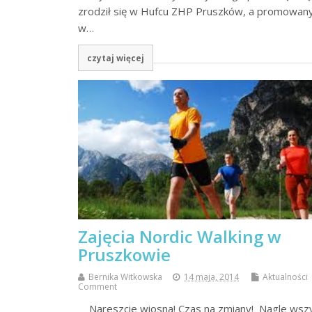
zrodził się w Hufcu ZHP Pruszków, a promowany
w…
czytaj więcej
Zajęcia Nordic Walking w
Pruszkowie
Bernika Witkowska
14 maja, 2014
Aktualności
Comment
Nareszcie wiosna! Czas na zmiany! Nagle wsz