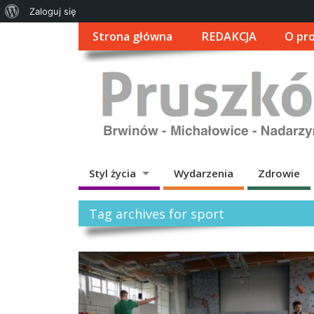
O
Zaloguj się
WordPressie
Strona główna
REDAKCJA
O pro
Styl życia
Wydarzenia
Zdrowie
Tag archives for sport