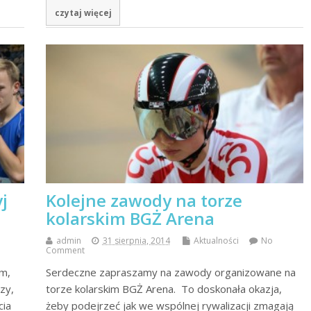
czytaj więcej
j
Kolejne zawody na torze
kolarskim BGŻ Arena
admin
31 sierpnia, 2014
Aktualności
No
Comment
ym,
Serdeczne zapraszamy na zawody organizowane na
zy,
torze kolarskim BGŻ Arena. To doskonała okazja,
cia
żeby podejrzeć jak we wspólnej rywalizacji zmagają