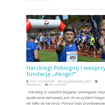
Harcbieg! Pobiegnij i wesprzy
fundację „Akogo?”
Piotr Tomaszewski
24 października, 2014
Aktualności
No Comment
Harcbieg to wspólne bieganie i pomaganie Inn
wydarzenie kierowane jest do wszystkich biegac
nie tylko do harcerzy. Pomysł tego przedsięwzię