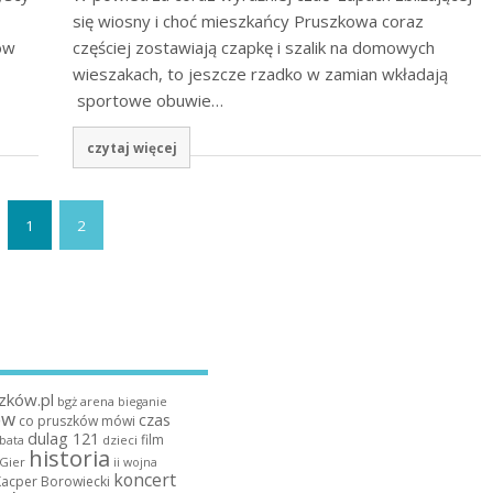
się wiosny i choć mieszkańcy Pruszkowa coraz
ow
częściej zostawiają czapkę i szalik na domowych
wieszakach, to jeszcze rzadko w zamian wkładają
sportowe obuwie…
czytaj więcej
1
2
zków.pl
bgż arena
bieganie
ów
czas
co pruszków mówi
dulag 121
film
dzieci
bata
historia
 Gier
ii wojna
koncert
Kacper Borowiecki