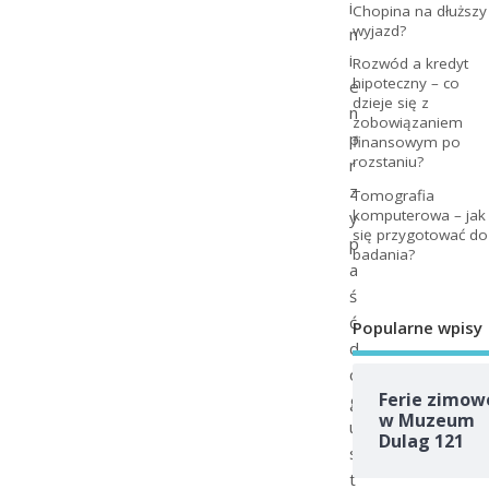
i
Chopina na dłuższy
wyjazd?
n
i
Rozwód a kredyt
hipoteczny – co
e
dzieje się z
n
zobowiązaniem
p
finansowym po
rozstaniu?
r
z
Tomografia
komputerowa – jak
y
się przygotować do
p
badania?
a
ś
ć
Popularne wpisy
d
o
Ferie zimow
g
w Muzeum
u
Dulag 121
s
t