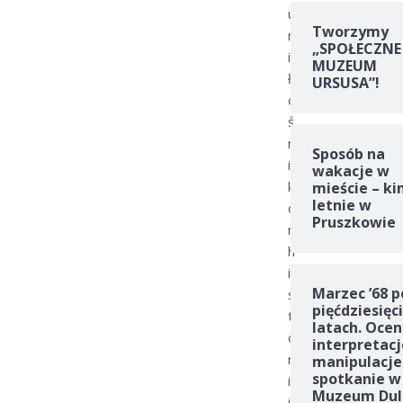
u
Tworzymy
m
„SPOŁECZNE
i
MUZEUM
ł
URSUSA”!
o
ś
n
Sposób na
i
wakacje w
k
mieście – ki
letnie w
o
Pruszkowie
m
h
i
Marzec ’68 p
s
pięćdziesięc
t
latach. Ocen
o
interpretacj
r
manipulacje
spotkanie w
i
Muzeum Dul
i