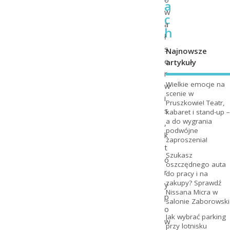
a
w
c
a
h
ł
s
Najnowsze
e
artykuły
r
Wielkie emocje na
w
scenie w
i
Pruszkowie! Teatr,
s
kabaret i stand-up –
a do wygrania
,
podwójne
k
zaproszenia!
t
Szukasz
ó
oszczędnego auta
r
do pracy i na
zakupy? Sprawdź
y
Nissana Micra w
p
salonie Zaborowski
o
Jak wybrać parking
w
przy lotnisku