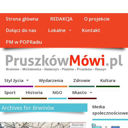
Strona główna
REDAKCJA
O projekcie
Dołącz do nas
Lokalne
Kontakt
PM w POPRadiu
Styl życia
Wydarzenia
Zdrowie
Kultura
Sport
Historia
NGO
Miasto
Media
Archives for Brwinów
społecznościowe
D
W
0