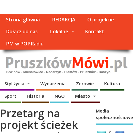
Strona główna
REDAKCJA
O projekcie
Dołącz do nas
Lokalne
Kontakt
PM w POPRadiu
Styl życia
Wydarzenia
Zdrowie
Kultura
Sport
Historia
NGO
Miasto
Przetarg na
Media
społecznościowe
projekt ścieżek
0