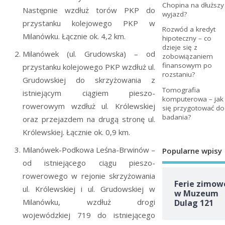
Chopina na dłuższy
Następnie wzdłuż torów PKP do
wyjazd?
przystanku kolejowego PKP w
Rozwód a kredyt
Milanówku. Łącznie ok. 4,2 km.
hipoteczny – co
dzieje się z
Milanówek (ul. Grudowska) – od
zobowiązaniem
finansowym po
przystanku kolejowego PKP wzdłuż ul.
rozstaniu?
Grudowskiej do skrzyżowania z
Tomografia
istniejącym ciągiem pieszo-
komputerowa – jak
rowerowym wzdłuż ul. Królewskiej
się przygotować do
badania?
oraz przejazdem na drugą stronę ul.
Królewskiej. Łącznie ok. 0,9 km.
Milanówek-Podkowa Leśna-Brwinów –
Popularne wpisy
od istniejącego ciągu pieszo-
rowerowego w rejonie skrzyżowania
Ferie zimow
ul. Królewskiej i ul. Grudowskiej w
w Muzeum
Milanówku, wzdłuż drogi
Dulag 121
wojewódzkiej 719 do istniejącego