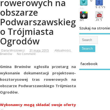
rowerowych na
3,522
obszarze
followers
fans
Podwarszawskieg
91
412
shared
subscribe
Szukaj na stronie
o Trójmiasta
Ogrodów
Daria Mrozowicz
31 maja, 2015
Aktualności
,
Brwinów
No Comment
facebook
Gmina Brwinów ogłosiła przetarg na
wykonanie dokumentacji projektowo-
kosztorysowej tras rowerowych na
obszarze Podwarszawskiego Trójmiasta
Ogrodów.
Wykonawcy mogą składać swoje oferty