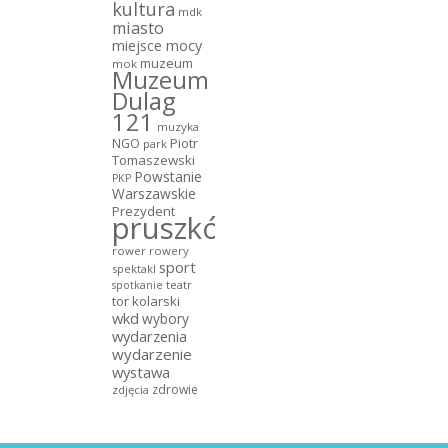
kultura
mdk
miasto
miejsce mocy
muzeum
mok
Muzeum
Dulag
121
muzyka
NGO
Piotr
park
Tomaszewski
Powstanie
PKP
Warszawskie
Prezydent
pruszków
rower
rowery
sport
spektakl
teatr
spotkanie
tor kolarski
wkd
wybory
wydarzenia
wydarzenie
wystawa
zdrowie
zdjęcia