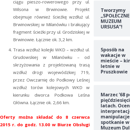
ciągu pieszo-rowerowego przy ul.
Wilsona w Brwinowie. Projekt
Tworzymy
„SPOŁECZNE
obejmuje również ścieżkę wzdłuż ul.
MUZEUM
Brwinowskiej w Milanówku i brakujący
URSUSA”!
fragment ścieżki przy ul. Grodziskiej w
Brwinowie. Łącznie ok. 3,2 km.
Sposób na
Trasa wzdłuż kolejki WKD – wzdłuż ul.
wakacje w
Grudowskiej w Milanówku – od
mieście – ki
skrzyżowania z projektowaną trasą
letnie w
Pruszkowie
wzdłuż drogi wojewódzkiej 719,
przez Owczarnię do Podkowy Leśnej
wzdłuż torów kolejowych WKD w
Marzec ’68 p
kierunku dworca Podkowa Leśna
pięćdziesięc
Główna. Łącznie ok. 2,66 km.
latach. Ocen
interpretacj
manipulacje
Oferty można składać do 8 czerwca
spotkanie w
2015 r. do godz. 13.00 w Biurze Obsługi
Muzeum Dul