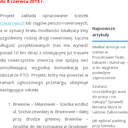
do 8 czerwca 2015 r.
Projekt zakłada opracowanie ścieżek
rowerowych
lub ciągów pieszo-rowerowych,
Najnowsze
a w sytuacji braku możliwości lokalizacji inny
artykuły
uzgodniony rodzaj drogi rowerowej. Łączna
długość projektowanych tras ma wynieść
Wielkie emocje na
scenie w
ponad 10 km. Wraz z istniejącymi już trasami
Pruszkowie! Teatr,
dla rowerzystów stworzą one spójną sieć
kabaret i stand-up –
umożliwiającą wygodną komunikację po
a do wygrania
podwójne
obszarze PTO. Projekt, który ma powstać w
zaproszenia!
ramach ogłoszonego przetargu, obejmuje
Szukasz
następujące odcinki:
oszczędnego auta
do pracy i na
zakupy? Sprawdź
Brwinów – Milanówek – ścieżka wzdłuż
Nissana Micra w
ul. Sochaczewskiej w Brwinowie i dalej
salonie Zaborowski
przy drodze gminnej Brwinów –
Jak wybrać parking
przy lotnisku
Grudów do skrzyżowania w Grudowie.