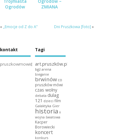
Trójmiasta
Ogrodów –
Ogrodów
ZMIANA
TERMINU!
Złożenie
ofert potrwa
«
„Emocje od Z do A”
Dni Pruszkowa [foto]
»
do 10
czerwca!
kontakt
Tagi
art.pruszków.pl
pruszkowmowi@gmail.com
bgż arena
bieganie
brwinów
co
pruszków mówi
czas wolny
dulag
debata
121
film
dzieci
Galaktyka Gier
historia
ii
wojna światowa
Kacper
Borowiecki
koncert
konkurs