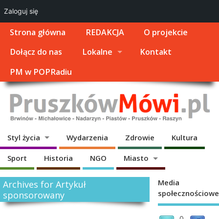
Zaloguj się
Strona główna
REDAKCJA
O projekcie
Dołącz do nas
Lokalne
Kontakt
PM w POPRadiu
Styl życia
Wydarzenia
Zdrowie
Kultura
Sport
Historia
NGO
Miasto
Media
Archives for Artykuł
społecznościowe
sponsorowany
0