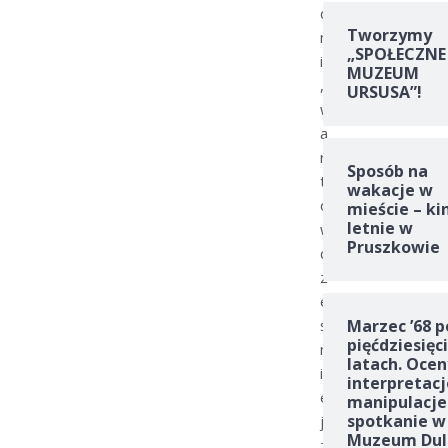
d
Tworzymy
n
„SPOŁECZNE
i
MUZEUM
,
URSUSA”!
w
a
r
Sposób na
t
wakacje w
o
mieście – ki
letnie w
w
Pruszkowie
c
z
e
ś
Marzec ’68 p
pięćdziesięc
n
latach. Ocen
i
interpretacj
e
manipulacje
spotkanie w
j
Muzeum Dul
z