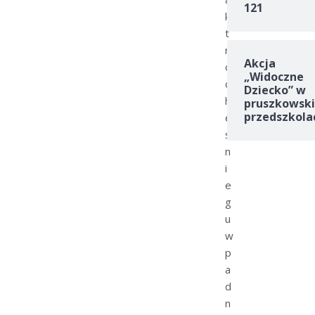
121
k
t
r
Akcja
o
„Widoczne
c
Dziecko” w
h
pruszkowski
przedszkola
ę
ś
n
i
e
g
u
w
p
a
d
n