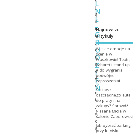
L
j
N
ą
E
s
–
i
Najnowsze
G
ę
artykuły
R
g
U
Wielkie emocje na
o
scenie w
D
r
Pruszkowie! Teatr,
Z
ą
kabaret i stand-up –
a do wygrania
I
c
podwójne
e
E
zaproszenia!
d
Ń
Szukasz
n
oszczędnego auta
i
do pracy i na
zakupy? Sprawdź
,
Nissana Micra w
w
salonie Zaborowski
c
Jak wybrać parking
a
przy lotnisku