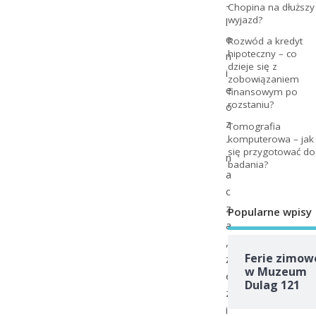
­
Chopina na dłuższy
wyjazd?
l
e
Rozwód a kredyt
hipoteczny – co
n
dzieje się z
i
zobowiązaniem
e
finansowym po
rozstaniu?
o
z
Tomografia
komputerowa – jak
­
się przygotować do
n
badania?
a
c
z
Popularne wpisy
a
,
Ferie zimow
ż
w Muzeum
e
Dulag 121
z
i