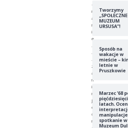
­
Tworzymy
m
„SPOŁECZNE
a
MUZEUM
n
URSUSA”!
i
e
.
Sposób na
.
wakacje w
.
mieście – ki
letnie w
z
Pruszkowie
a
n
i
Marzec ’68 p
m
pięćdziesięc
j
latach. Ocen
e
interpretacj
d
manipulacje
spotkanie w
n
Muzeum Dul
a