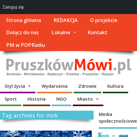
Zaloguj się
Strona główna
REDAKCJA
O projekcie
Dołącz do nas
Lokalne
Kontakt
PM w POPRadiu
Styl życia
Wydarzenia
Zdrowie
Kultura
Sport
Historia
NGO
Miasto
Media
Tag archives for mok
społecznościowe
K
T
0