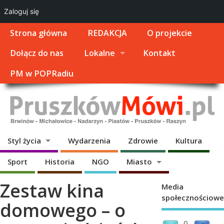
Zaloguj się
Strona główna
REDAKCJA
O projekcie
Dołącz do nas
Lokalne
Kontakt
PM w POPRadiu
Styl życia
Wydarzenia
Zdrowie
Kultura
Sport
Historia
NGO
Miasto
Zestaw kina
Media
społecznościowe
domowego – o
0