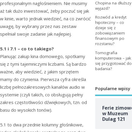
profesjonalnym nagłośnieniem. Nie musimy
Chopina na dłuższy
wyjazd?
aż tak dużo inwestować, żeby poczuć się jak
Rozwód a kredyt
w kinie, warto jednak wiedzieć, na co zwrócić
hipoteczny – co
uwagę, by wybrany przez nas zestaw
dzieje się z
zobowiązaniem
spełniał swoje zadanie jak najlepiej.
finansowym po
rozstaniu?
5.1 i 7.1 – co to takiego?
Tomografia
Planując zakup kina domowego, spotkamy
komputerowa – jak
się przygotować do
się z tymi tajemniczymi liczbami. Są bardzo
badania?
ważne, aby wiedzieć, z jakim sprzętem
mamy do czynienia. Pierwsza cyfra określa
liczbę pełnozakresowych kanałów audio w
Popularne wpisy
systemie (czyli takich, co obsługują pełny
zakres częstotliwości dźwiękowych, tzn. od
Ferie zimow
basu do wysokich tonów).
w Muzeum
Dulag 121
5.1 to dwa przednie kolumny głośnikowe,