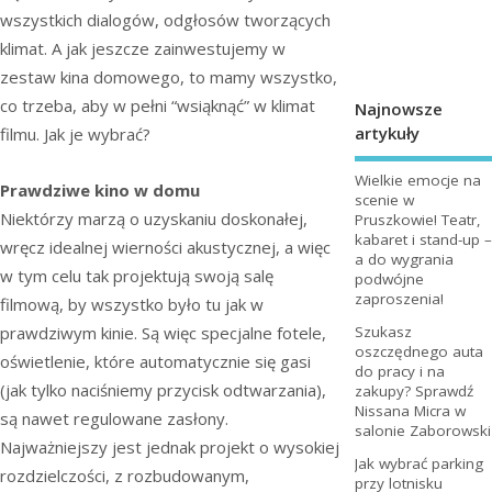
wszystkich dialogów, odgłosów tworzących
klimat. A jak jeszcze zainwestujemy w
zestaw kina domowego, to mamy wszystko,
co trzeba, aby w pełni “wsiąknąć” w klimat
Najnowsze
artykuły
filmu. Jak je wybrać?
Wielkie emocje na
Prawdziwe kino w domu
scenie w
Niektórzy marzą o uzyskaniu doskonałej,
Pruszkowie! Teatr,
kabaret i stand-up –
wręcz idealnej wierności akustycznej, a więc
a do wygrania
w tym celu tak projektują swoją salę
podwójne
zaproszenia!
filmową, by wszystko było tu jak w
prawdziwym kinie. Są więc specjalne fotele,
Szukasz
oszczędnego auta
oświetlenie, które automatycznie się gasi
do pracy i na
(jak tylko naciśniemy przycisk odtwarzania),
zakupy? Sprawdź
Nissana Micra w
są nawet regulowane zasłony.
salonie Zaborowski
Najważniejszy jest jednak projekt o wysokiej
Jak wybrać parking
rozdzielczości, z rozbudowanym,
przy lotnisku