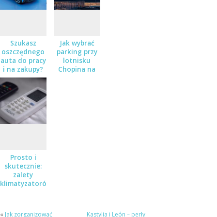
Szukasz
Jak wybrać
oszczędnego
parking przy
auta do pracy
lotnisku
i na zakupy?
Chopina na
Sprawdź
dłuższy
Nissana Micra
wyjazd?
w salonie
Zaborowski
Prosto i
skutecznie:
zalety
klimatyzatorów
okiennych do
mieszkań i
biur
«
Jak zorganizować
Kastylia i León – perły