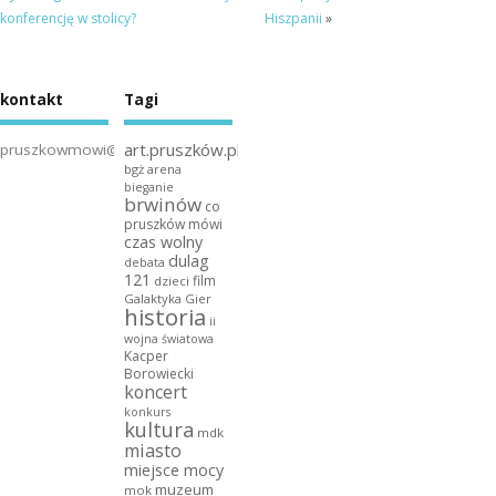
konferencję w stolicy?
Hiszpanii
»
kontakt
Tagi
art.pruszków.pl
pruszkowmowi@gmail.com
bgż arena
bieganie
brwinów
co
pruszków mówi
czas wolny
dulag
debata
121
film
dzieci
Galaktyka Gier
historia
ii
wojna światowa
Kacper
Borowiecki
koncert
konkurs
kultura
mdk
miasto
miejsce mocy
muzeum
mok