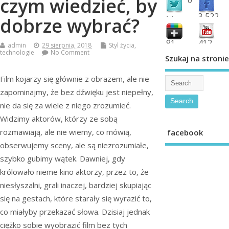
czym wiedzieć, by
3,522
dobrze wybrać?
followers
fans
91
412
admin
29 sierpnia, 2018
Styl życia
,
technologie
No Comment
shared
subscribe
Szukaj na stronie
Film kojarzy się głównie z obrazem, ale nie
zapominajmy, że bez dźwięku jest niepełny,
nie da się za wiele z niego zrozumieć.
Widzimy aktorów, którzy ze sobą
rozmawiają, ale nie wiemy, co mówią,
facebook
obserwujemy sceny, ale są niezrozumiałe,
szybko gubimy wątek. Dawniej, gdy
królowało nieme kino aktorzy, przez to, że
niesłyszalni, grali inaczej, bardziej skupiając
się na gestach, które starały się wyrazić to,
co miałyby przekazać słowa. Dzisiaj jednak
ciężko sobie wyobrazić film bez tych