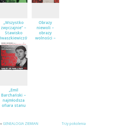
„Wszystko
Obrazy
zwyczajnie” –
niewoli –
Stawisko
obrazy
Iwaszkiewiczów
wolności –
w czasie
koncert w
wojny i
ramach cyklu
pokoju
Karty historii
w Muzeum
Dulag 121
„Emil
Barchański –
najmłodsza
ofiara stanu
wojennego” –
spotkanie w
Muzeum
«
GENEALOGIA ZIEMIAN
Trzy pokolenia
Dulag 121