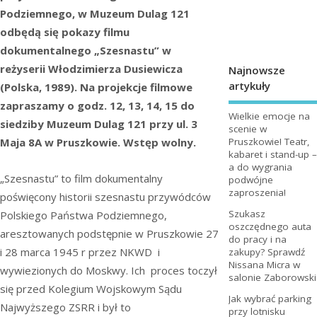
Podziemnego, w Muzeum Dulag 121
odbędą się pokazy filmu
dokumentalnego „Szesnastu” w
reżyserii Włodzimierza Dusiewicza
Najnowsze
artykuły
(Polska, 1989). Na projekcje filmowe
zapraszamy o godz. 12, 13, 14, 15 do
Wielkie emocje na
siedziby Muzeum Dulag 121 przy ul. 3
scenie w
Pruszkowie! Teatr,
Maja 8A w Pruszkowie. Wstęp wolny.
kabaret i stand-up –
a do wygrania
„Szesnastu” to film dokumentalny
podwójne
zaproszenia!
poświęcony historii szesnastu przywódców
Szukasz
Polskiego Państwa Podziemnego,
oszczędnego auta
aresztowanych podstępnie w Pruszkowie 27
do pracy i na
i 28 marca 1945 r przez NKWD i
zakupy? Sprawdź
Nissana Micra w
wywiezionych do Moskwy. Ich proces toczył
salonie Zaborowski
się przed Kolegium Wojskowym Sądu
Jak wybrać parking
Najwyższego ZSRR i był to
przy lotnisku