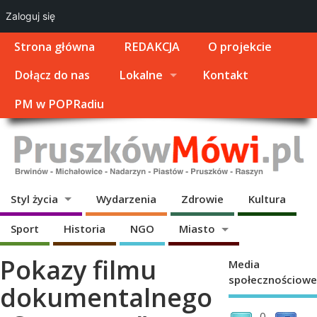
Zaloguj się
Strona główna
REDAKCJA
O projekcie
Dołącz do nas
Lokalne
Kontakt
PM w POPRadiu
Styl życia
Wydarzenia
Zdrowie
Kultura
Sport
Historia
NGO
Miasto
Pokazy filmu
Media
społecznościowe
dokumentalnego
0