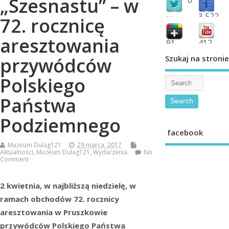
„Szesnastu” – w
3,522
72. rocznicę
followers
fans
aresztowania
91
412
shared
subscribe
Szukaj na stronie
przywódców
Polskiego
Państwa
Podziemnego
facebook
Muzeum Dulag121
29 marca, 2017
Aktualności
,
Muzeum Dulag121
,
Wydarzenia
No
Comment
2 kwietnia, w najbliższą niedzielę, w
ramach obchodów 72. rocznicy
aresztowania w Pruszkowie
przywódców Polskiego Państwa