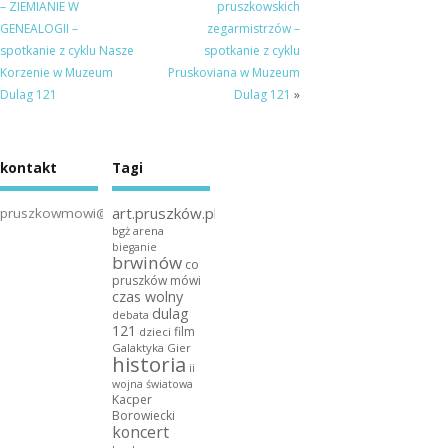
– ZIEMIANIE W
pruszkowskich
GENEALOGII –
zegarmistrzów –
spotkanie z cyklu Nasze
spotkanie z cyklu
Korzenie w Muzeum
Pruskoviana w Muzeum
Dulag 121
Dulag 121
»
kontakt
Tagi
art.pruszków.pl
pruszkowmowi@gmail.com
bgż arena
bieganie
brwinów
co
pruszków mówi
czas wolny
dulag
debata
121
film
dzieci
Galaktyka Gier
historia
ii
wojna światowa
Kacper
Borowiecki
koncert