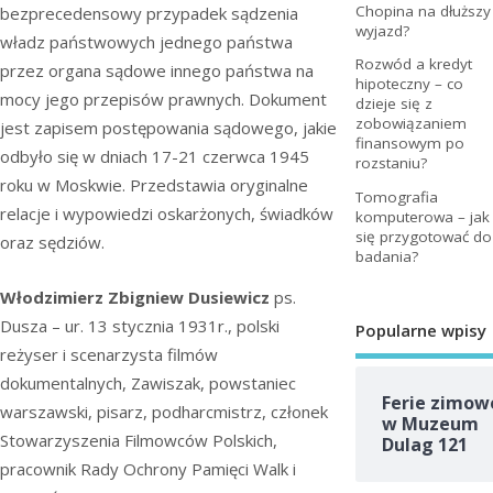
Chopina na dłuższy
bezprecedensowy przypadek sądzenia
wyjazd?
władz państwowych jednego państwa
Rozwód a kredyt
przez organa sądowe innego państwa na
hipoteczny – co
mocy jego przepisów prawnych. Dokument
dzieje się z
zobowiązaniem
jest zapisem postępowania sądowego, jakie
finansowym po
odbyło się w dniach 17-21 czerwca 1945
rozstaniu?
roku w Moskwie. Przedstawia oryginalne
Tomografia
relacje i wypowiedzi oskarżonych, świadków
komputerowa – jak
się przygotować do
oraz sędziów.
badania?
Włodzimierz Zbigniew Dusiewicz
ps.
Dusza – ur. 13 stycznia 1931r., polski
Popularne wpisy
reżyser i scenarzysta filmów
dokumentalnych, Zawiszak, powstaniec
Ferie zimow
warszawski, pisarz, podharcmistrz, członek
w Muzeum
Stowarzyszenia Filmowców Polskich,
Dulag 121
pracownik Rady Ochrony Pamięci Walk i