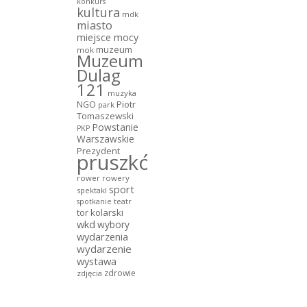
konkurs
kultura
mdk
miasto
miejsce mocy
muzeum
mok
Muzeum
Dulag
121
muzyka
NGO
Piotr
park
Tomaszewski
Powstanie
PKP
Warszawskie
Prezydent
pruszków
rower
rowery
sport
spektakl
teatr
spotkanie
tor kolarski
wkd
wybory
wydarzenia
wydarzenie
wystawa
zdrowie
zdjęcia