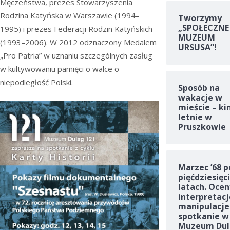
Męczeństwa, prezes Stowarzyszenia
Rodzina Katyńska w Warszawie (1994–
Tworzymy
„SPOŁECZNE
1995) i prezes Federacji Rodzin Katyńskich
MUZEUM
(1993–2006). W 2012 odznaczony Medalem
URSUSA”!
„Pro Patria” w uznaniu szczególnych zasług
w kultywowaniu pamięci o walce o
niepodległość Polski.
Sposób na
wakacje w
mieście – ki
letnie w
Pruszkowie
Marzec ’68 p
pięćdziesięc
latach. Ocen
interpretacj
manipulacje
spotkanie w
Muzeum Dul