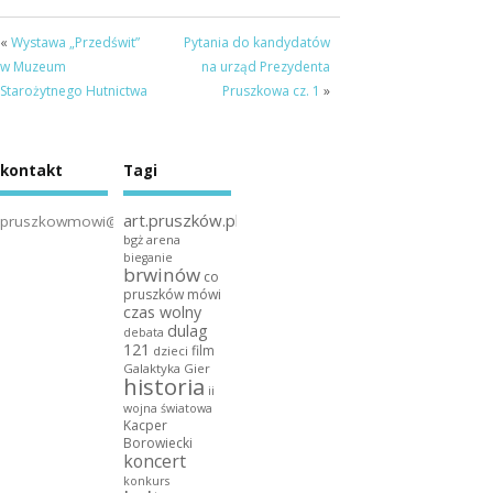
«
Wystawa „Przedświt”
Pytania do kandydatów
w Muzeum
na urząd Prezydenta
Starożytnego Hutnictwa
Pruszkowa cz. 1
»
kontakt
Tagi
art.pruszków.pl
pruszkowmowi@gmail.com
bgż arena
bieganie
brwinów
co
pruszków mówi
czas wolny
dulag
debata
121
film
dzieci
Galaktyka Gier
historia
ii
wojna światowa
Kacper
Borowiecki
koncert
konkurs