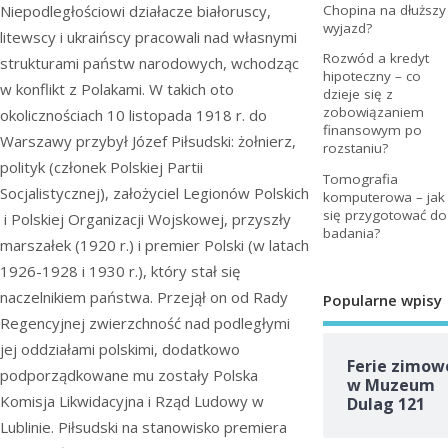
Niepodległościowi działacze białoruscy,
Chopina na dłuższy
wyjazd?
litewscy i ukraińscy pracowali nad własnymi
Rozwód a kredyt
strukturami państw narodowych, wchodząc
hipoteczny – co
w konflikt z Polakami. W takich oto
dzieje się z
zobowiązaniem
okolicznościach 10 listopada 1918 r. do
finansowym po
Warszawy przybył Józef Piłsudski: żołnierz,
rozstaniu?
polityk (członek Polskiej Partii
Tomografia
Socjalistycznej), założyciel Legionów Polskich
komputerowa – jak
się przygotować do
i Polskiej Organizacji Wojskowej, przyszły
badania?
marszałek (1920 r.) i premier Polski (w latach
1926-1928 i 1930 r.), który stał się
naczelnikiem państwa. Przejął on od Rady
Popularne wpisy
Regencyjnej zwierzchność nad podległymi
jej oddziałami polskimi, dodatkowo
Ferie zimow
podporządkowane mu zostały Polska
w Muzeum
Komisja Likwidacyjna i Rząd Ludowy w
Dulag 121
Lublinie. Piłsudski na stanowisko premiera