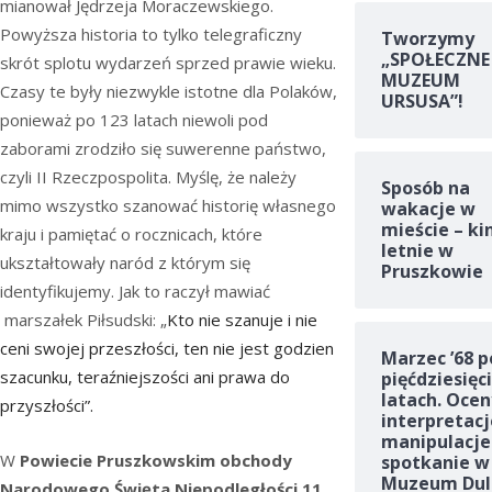
mianował Jędrzeja Moraczewskiego.
Powyższa historia to tylko telegraficzny
Tworzymy
„SPOŁECZNE
skrót splotu wydarzeń sprzed prawie wieku.
MUZEUM
Czasy te były niezwykle istotne dla Polaków,
URSUSA”!
ponieważ po 123 latach niewoli pod
zaborami zrodziło się suwerenne państwo,
czyli II Rzeczpospolita. Myślę, że należy
Sposób na
mimo wszystko szanować historię własnego
wakacje w
mieście – ki
kraju i pamiętać o rocznicach, które
letnie w
ukształtowały naród z którym się
Pruszkowie
identyfikujemy. Jak to raczył mawiać
marszałek Piłsudski: „
Kto nie szanuje i nie
ceni swojej przeszłości, ten nie jest godzien
Marzec ’68 p
szacunku, teraźniejszości ani prawa do
pięćdziesięc
latach. Ocen
przyszłości”.
interpretacj
manipulacje
W
Powiecie Pruszkowskim obchody
spotkanie w
Muzeum Dul
Narodowego Święta Niepodległości 11