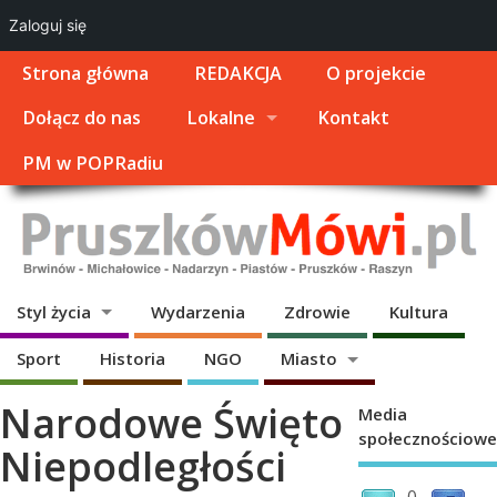
Zaloguj się
Strona główna
REDAKCJA
O projekcie
Dołącz do nas
Lokalne
Kontakt
PM w POPRadiu
Styl życia
Wydarzenia
Zdrowie
Kultura
Sport
Historia
NGO
Miasto
Narodowe Święto
Media
społecznościowe
Niepodległości
0