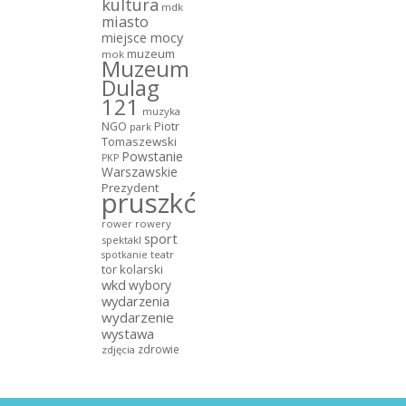
kultura
mdk
miasto
miejsce mocy
muzeum
mok
Muzeum
Dulag
121
muzyka
NGO
Piotr
park
Tomaszewski
Powstanie
PKP
Warszawskie
Prezydent
pruszków
rower
rowery
sport
spektakl
teatr
spotkanie
tor kolarski
wkd
wybory
wydarzenia
wydarzenie
wystawa
zdrowie
zdjęcia