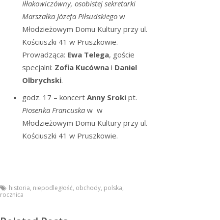
Iłłakowiczówny, osobistej sekretarki
Marszałka Józefa Piłsudskiego
w
Młodzieżowym Domu Kultury przy ul.
Kościuszki 41 w Pruszkowie.
Prowadząca:
Ewa Telega
, goście
specjalni:
Zofia Kucówna
i
Daniel
Olbrychski
.
godz. 17 – koncert
Anny Sroki
pt.
Piosenka Francuska
w w
Młodzieżowym Domu Kultury przy ul.
Kościuszki 41 w Pruszkowie.
historia
,
niepodległość
,
obchody
,
polska
,
rocznica