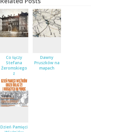
Related Posts
Co łączy
Dawny
Stefana
Pruszków na
Żeromskiego
mapach
z
Pruszkowem?
Dzień Pamięci