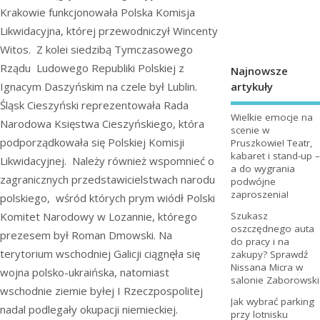
Krakowie funkcjonowała Polska Komisja
Likwidacyjna, której przewodniczył Wincenty
Witos. Z kolei siedzibą Tymczasowego
Rządu Ludowego Republiki Polskiej z
Najnowsze
artykuły
Ignacym Daszyńskim na czele był Lublin.
Śląsk Cieszyński reprezentowała Rada
Wielkie emocje na
Narodowa Księstwa Cieszyńskiego, która
scenie w
podporządkowała się Polskiej Komisji
Pruszkowie! Teatr,
kabaret i stand-up –
Likwidacyjnej. Należy również wspomnieć o
a do wygrania
zagranicznych przedstawicielstwach narodu
podwójne
zaproszenia!
polskiego, wśród których prym wiódł Polski
Komitet Narodowy w Lozannie, którego
Szukasz
oszczędnego auta
prezesem był Roman Dmowski. Na
do pracy i na
terytorium wschodniej Galicji ciągnęła się
zakupy? Sprawdź
Nissana Micra w
wojna polsko-ukraińska, natomiast
salonie Zaborowski
wschodnie ziemie byłej I Rzeczpospolitej
Jak wybrać parking
nadal podlegały okupacji niemieckiej.
przy lotnisku