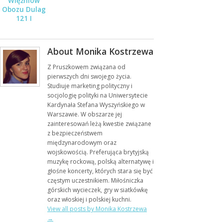
Więźniów
Obozu Dulag
121 I
Niosących Im
Pomoc
About Monika Kostrzewa
Z Pruszkowem związana od
pierwszych dni swojego życia.
Studiuje marketing polityczny i
socjologię polityki na Uniwersytecie
Kardynała Stefana Wyszyńskiego w
Warszawie. W obszarze jej
zainteresowań leżą kwestie związane
z bezpieczeństwem
międzynarodowym oraz
wojskowością. Preferująca brytyjską
muzykę rockową, polską alternatywę i
głośne koncerty, których stara się być
częstym uczestnikiem. Miłośniczka
górskich wycieczek, gry w siatkówkę
oraz włoskiej i polskiej kuchni.
View all posts by Monika Kostrzewa
→