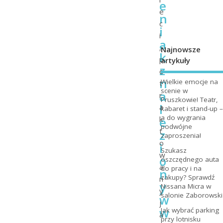
e
e
n
c
i
i
a
,
Najnowsze
k
p
artykuły
z
o
n
Wielkie emocje na
t
scenie w
a
r
Pruszkowie! Teatr,
l
a
kabaret i stand-up –
a do wygrania
e
k
podwójne
t
z
zaproszenia!
o
i
Szukasz
w
o
oszczędnego auta
a
do pracy i na
n
zakupy? Sprawdź
n
y
Nissana Micra w
y
salonie Zaborowski
w
j
w
Jak wybrać parking
a
przy lotnisku