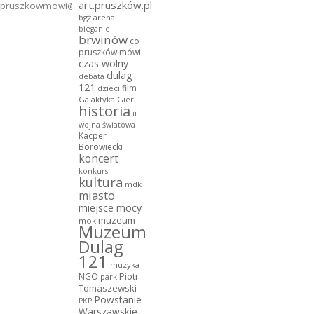
art.pruszków.pl
pruszkowmowi@gmail.com
bgż arena
bieganie
brwinów
co
pruszków mówi
czas wolny
dulag
debata
121
film
dzieci
Galaktyka Gier
historia
ii
wojna światowa
Kacper
Borowiecki
koncert
konkurs
kultura
mdk
miasto
miejsce mocy
muzeum
mok
Muzeum
Dulag
121
muzyka
NGO
Piotr
park
Tomaszewski
Powstanie
PKP
Warszawskie