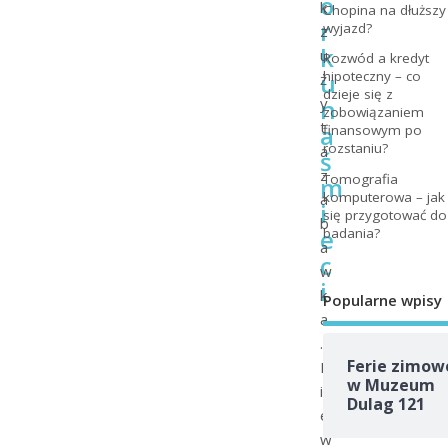
o
k
Chopina na dłuższy
r
wyjazd?
z
k
u
Rozwód a kredyt
u
hipoteczny – co
ż
dzieje się z
n
y
zobowiązaniem
t
a
finansowym po
rozstaniu?
a
ś
z
Tomografia
m
komputerowa – jak
a
i
się przygotować do
b
e
badania?
a
c
w
i
k
Popularne wpisy
a
.
Ferie zimow
N
w Muzeum
i
Dulag 121
e
w