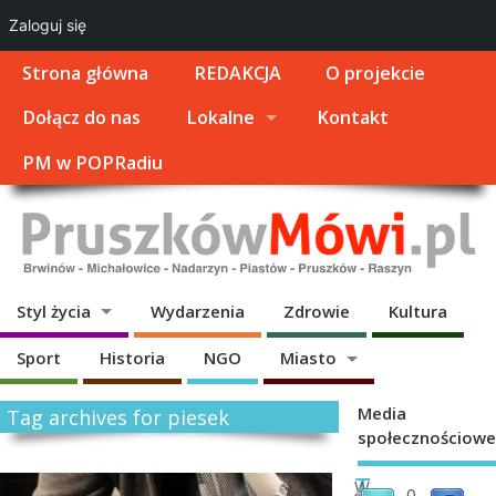
Zaloguj się
Strona główna
REDAKCJA
O projekcie
Dołącz do nas
Lokalne
Kontakt
PM w POPRadiu
Styl życia
Wydarzenia
Zdrowie
Kultura
Sport
Historia
NGO
Miasto
Media
Tag archives for piesek
społecznościowe
T
W
0