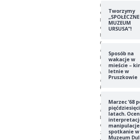
i
Tworzymy
e
„SPOŁECZNE
l
MUZEUM
e
URSUSA”!
b
r
a
Sposób na
k
wakacje w
o
mieście – ki
letnie w
w
Pruszkowie
a
ł
o
Marzec ’68 p
,
pięćdziesięc
a
latach. Ocen
b
interpretacj
e
manipulacje
spotkanie w
z
Muzeum Dul
m