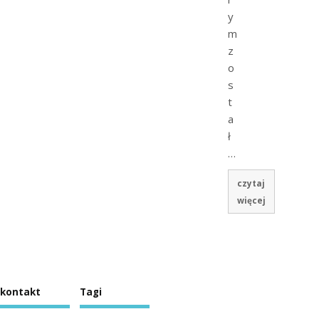
y
m
z
o
s
t
a
ł
…
czytaj
więcej
kontakt
Tagi