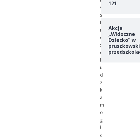
121
y
ś
l
Akcja
n
„Widoczne
o
Dziecko” w
ś
pruszkowski
przedszkola
ć
l
u
d
z
k
a
m
o
g
ł
a