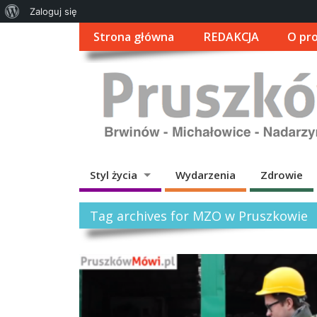
O
Zaloguj się
WordPressie
Strona główna
REDAKCJA
O pro
Styl życia
Wydarzenia
Zdrowie
Tag archives for MZO w Pruszkowie