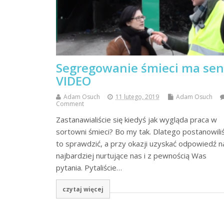
Segregowanie śmieci ma sen
VIDEO
Adam Osuch
11 lutego, 2019
Adam Osuch
Comment
Zastanawialiście się kiedyś jak wygląda praca w
sortowni śmieci? Bo my tak. Dlatego postanowil
to sprawdzić, a przy okazji uzyskać odpowiedź n
najbardziej nurtujące nas i z pewnością Was
pytania. Pytaliście…
czytaj więcej