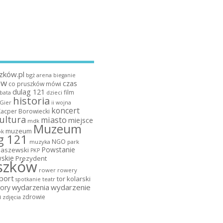
zków.pl
bgż arena
bieganie
ów
czas
co pruszków mówi
dulag 121
film
dzieci
bata
historia
 Gier
ii wojna
koncert
Kacper Borowiecki
ultura
miasto
miejsce
mdk
Muzeum
muzeum
k
g 121
NGO
muzyka
park
Powstanie
maszewski
PKP
skie
Prezydent
szków
rower
rowery
port
tor kolarski
teatr
spotkanie
wydarzenia
wydarzenie
ory
a
zdrowie
zdjęcia