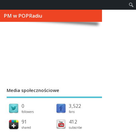
PM w POPRadiu
Media społecznościowe
0
3,522
followers
fans
91
412
shared
subscribe