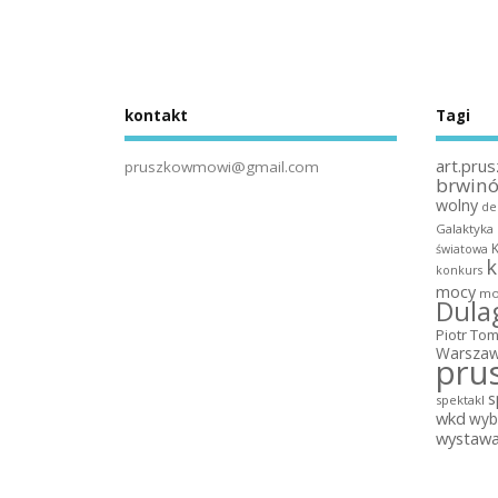
kontakt
Tagi
art.prus
pruszkowmowi@gmail.com
brwin
wolny
de
Galaktyka
światowa
k
konkurs
mocy
mo
Dula
Piotr To
Warszaw
pru
s
spektakl
wkd
wyb
wystaw