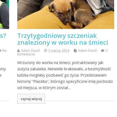
s?
Trzytygodniowy szczeniak
znaleziony w worku na śmieci
No
Adam Osuch
7 marca, 2014
Adam Osuch
3
komentarze
Wrzucony do worka na śmieci, potraktowany jak
iśmy
zużyta zabawka. Niewiele brakowało, a bezmyślność
a
ludzka mogłaby pozbawić go życia. Przedstawiam
historię "Plastika", którego specyficzne imię pochodzi
od miejsca, w którym został…
czytaj więcej