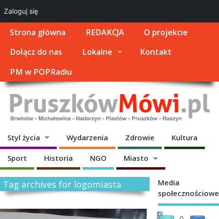
Zaloguj się
Strona główna
REDAKCJA
O projekcie
Dołącz do nas
Lokalne
Kontakt
PM w POPRadiu
Styl życia
Wydarzenia
Zdrowie
Kultura
Sport
Historia
NGO
Miasto
Media
Tag archives for logomiasta
społecznościowe
P
P
0