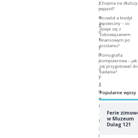
j
Chopina na dłuższy
wyjazd?
l
o
Rozwód a kredyt
hipoteczny – co
g
dzieje się z
o
zobowiązaniem
t
finansowym po
rozstaniu?
y
p
Tomografia
komputerowa – jak
i
się przygotować do
s
badania?
y
g
n
Popularne wpisy
e
t
Ferie zimow
.
w Muzeum
D
Dulag 121
z
i