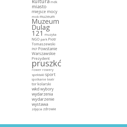
kultura
mdk
miasto
miejsce mocy
muzeum
mok
Muzeum
Dulag
121
muzyka
NGO
Piotr
park
Tomaszewski
Powstanie
PKP
Warszawskie
Prezydent
pruszków
rower
rowery
sport
spektakl
teatr
spotkanie
tor kolarski
wkd
wybory
wydarzenia
wydarzenie
wystawa
zdrowie
zdjęcia