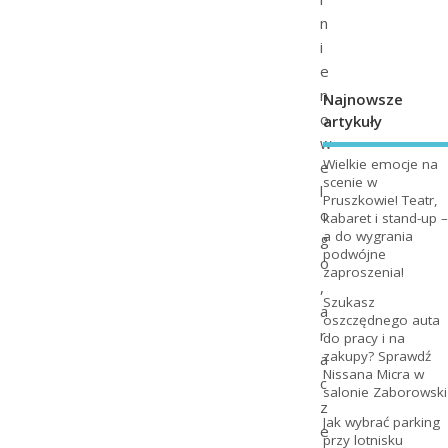
n
i
e
n
Najnowsze
o
artykuły
w
Wielkie emocje na
e
scenie w
l
Pruszkowie! Teatr,
o
kabaret i stand-up –
a do wygrania
g
podwójne
o
zaproszenia!
,
Szukasz
a
oszczędnego auta
r
do pracy i na
zakupy? Sprawdź
a
Nissana Micra w
c
salonie Zaborowski
z
Jak wybrać parking
e
przy lotnisku