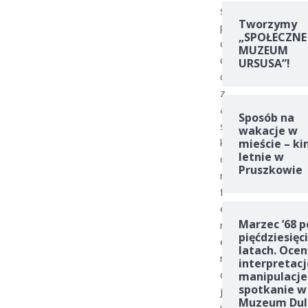
ś
Tworzymy
p
„SPOŁECZNE
o
MUZEUM
d
URSUSA”!
c
z
a
Sposób na
s
wakacje w
k
mieście – ki
letnie w
o
Pruszkowie
n
f
e
Marzec ’68 p
r
pięćdziesięc
e
latach. Ocen
n
interpretacj
c
manipulacje
spotkanie w
j
Muzeum Dul
i