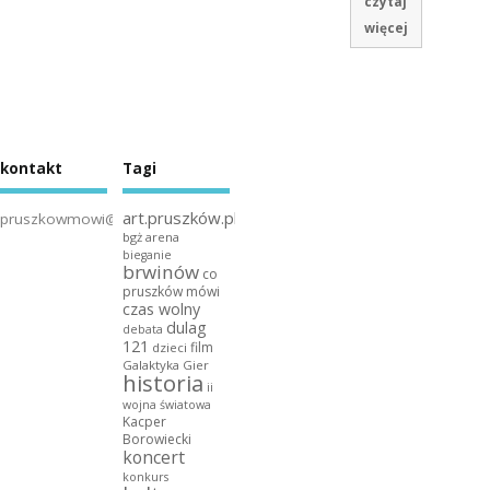
czytaj
więcej
kontakt
Tagi
art.pruszków.pl
pruszkowmowi@gmail.com
bgż arena
bieganie
brwinów
co
pruszków mówi
czas wolny
dulag
debata
121
film
dzieci
Galaktyka Gier
historia
ii
wojna światowa
Kacper
Borowiecki
koncert
konkurs