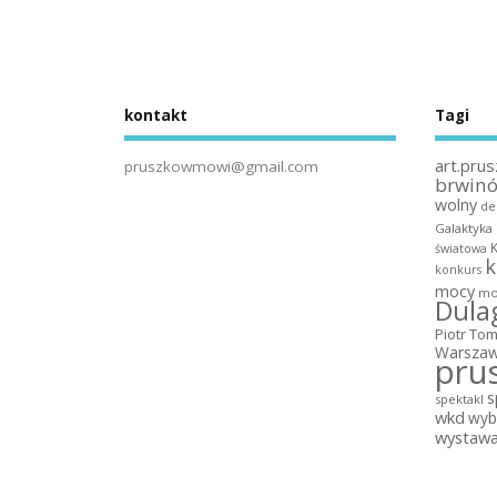
kontakt
Tagi
art.prus
pruszkowmowi@gmail.com
brwin
wolny
de
Galaktyka
światowa
k
konkurs
mocy
mo
Dula
Piotr To
Warszaw
pru
s
spektakl
wkd
wyb
wystaw