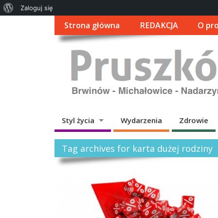
O
Zaloguj się
WordPressie
Strona główna
REDAKCJA
O pro
Styl życia
Wydarzenia
Zdrowie
Tag archives for karta dużej rodziny