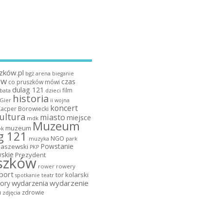
zków.pl
bgż arena
bieganie
ów
czas
co pruszków mówi
dulag 121
film
dzieci
bata
historia
 Gier
ii wojna
koncert
Kacper Borowiecki
ultura
miasto
miejsce
mdk
Muzeum
muzeum
k
g 121
NGO
muzyka
park
Powstanie
maszewski
PKP
skie
Prezydent
szków
rower
rowery
port
tor kolarski
teatr
spotkanie
wydarzenia
wydarzenie
ory
a
zdrowie
zdjęcia