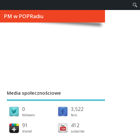
PM w POPRadiu
Media społecznościowe
0
3,522
followers
fans
91
412
shared
subscribe