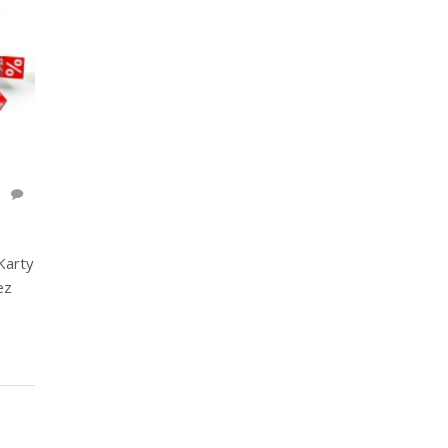
Karty
ez