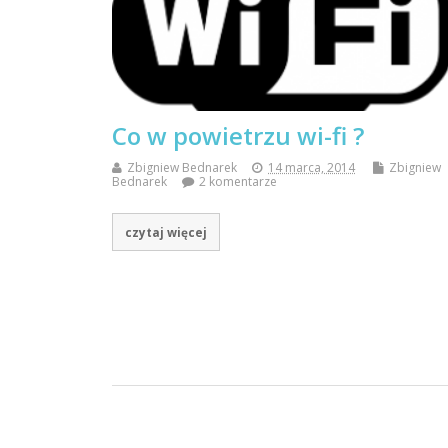
Co w powietrzu wi-fi ?
Zbigniew Bednarek
14 marca, 2014
Zbigniew
Bednarek
2 komentarze
czytaj więcej