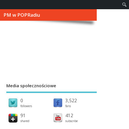
PM w POPRadiu
Media społecznościowe
0
3,522
followers
fans
91
412
shared
subscribe