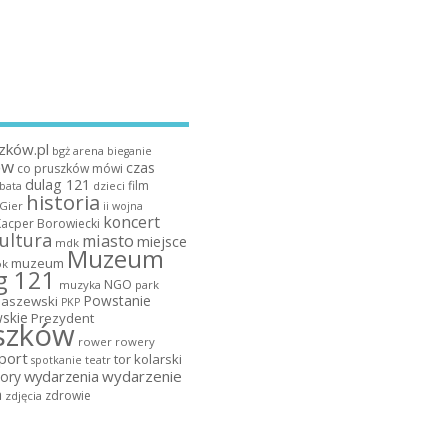
zków.pl
bgż arena
bieganie
ów
czas
co pruszków mówi
dulag 121
film
dzieci
bata
historia
 Gier
ii wojna
koncert
Kacper Borowiecki
ultura
miasto
miejsce
mdk
Muzeum
muzeum
k
g 121
NGO
muzyka
park
Powstanie
maszewski
PKP
skie
Prezydent
szków
rower
rowery
port
tor kolarski
teatr
spotkanie
wydarzenia
wydarzenie
ory
a
zdrowie
zdjęcia