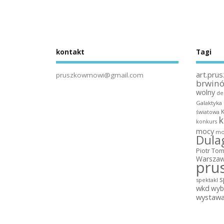
kontakt
Tagi
art.prus
pruszkowmowi@gmail.com
brwin
wolny
de
Galaktyka
światowa
k
konkurs
mocy
mo
Dula
Piotr To
Warszaw
pru
s
spektakl
wkd
wyb
wystaw