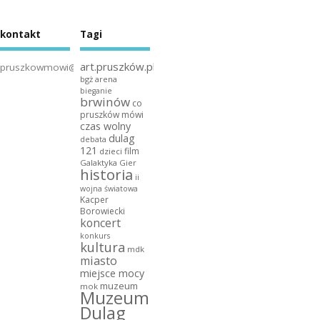
kontakt
Tagi
art.pruszków.pl
pruszkowmowi@gmail.com
bgż arena
bieganie
brwinów
co
pruszków mówi
czas wolny
dulag
debata
121
film
dzieci
Galaktyka Gier
historia
ii
wojna światowa
Kacper
Borowiecki
koncert
konkurs
kultura
mdk
miasto
miejsce mocy
muzeum
mok
Muzeum
Dulag