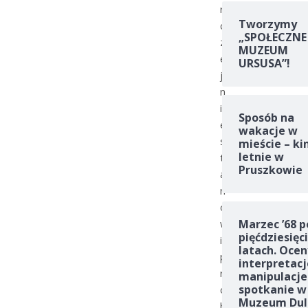
r
Tworzymy
c
„SPOŁECZNE
z
MUZEUM
e
URSUSA”!
j
n
i
Sposób na
e
wakacje w
s
mieście – ki
letnie w
t
Pruszkowie
a
n
o
w
Marzec ’68 p
pięćdziesięc
i
latach. Ocen
p
interpretacj
r
manipulacje
spotkanie w
o
Muzeum Dul
b