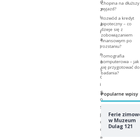
d
Chopina na dłuższy
z
wyjazd?
i
Rozwód a kredyt
a
hipoteczny – co
dzieje się z
ł
zobowiązaniem
a
finansowym po
l
rozstaniu?
n
Tomografia
o
komputerowa – jak
się przygotować do
ś
badania?
c
i
g
Popularne wpisy
o
s
p
Ferie zimow
w Muzeum
o
Dulag 121
d
a