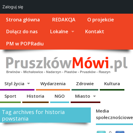
Zaloguj się
Strona główna
REDAKCJA
O projekcie
Dołącz do nas
Lokalne
Kontakt
PM w POPRadiu
Styl życia
Wydarzenia
Zdrowie
Kultura
Sport
Historia
NGO
Miasto
Media
Tag archives for historia
społecznościowe
powstania
0