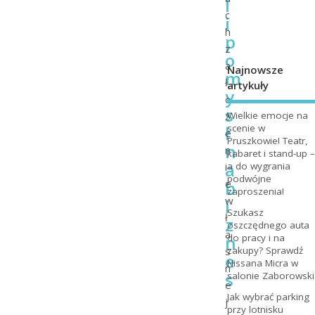
l
c
i
h
p
z
o
a
Najnowsze
m
ł
artykuły
y
o
s
ż
Wielkie emocje na
ł
scenie w
e
Pruszkowie! Teatr,
n
n
kabaret i stand-up –
a
i
a do wygrania
podwójne
b
e
zaproszenia!
w
i
Szukasz
ł
z
oszczędnego auta
a
n
do pracy i na
s
zakupy? Sprawdź
e
Nissana Micra w
n
s
salonie Zaborowski
e
Jak wybrać parking
j
przy lotnisku