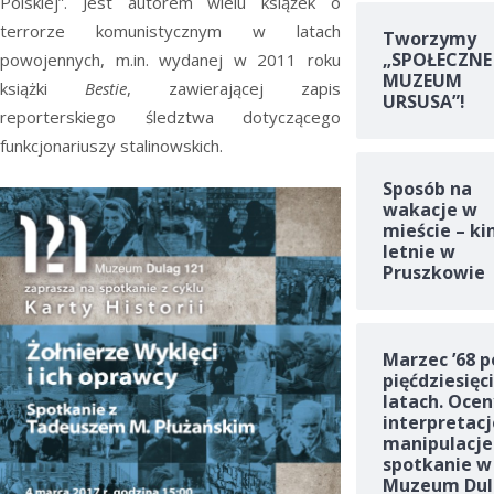
Polskiej”. Jest autorem wielu książek o
terrorze komunistycznym w latach
Tworzymy
„SPOŁECZNE
powojennych, m.in. wydanej w 2011 roku
MUZEUM
książki
Bestie
, zawierającej zapis
URSUSA”!
reporterskiego śledztwa dotyczącego
funkcjonariuszy stalinowskich.
Sposób na
wakacje w
mieście – ki
letnie w
Pruszkowie
Marzec ’68 p
pięćdziesięc
latach. Ocen
interpretacj
manipulacje
spotkanie w
Muzeum Dul