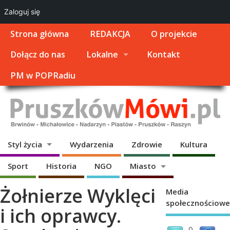
Zaloguj się
Strona główna
REDAKCJA
O projekcie
Dołącz do nas
Lokalne
Kontakt
PM w POPRadiu
Styl życia
Wydarzenia
Zdrowie
Kultura
Sport
Historia
NGO
Miasto
Żołnierze Wyklęci
Media
społecznościowe
i ich oprawcy.
0