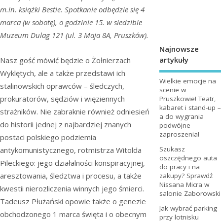
m.in. książki Bestie. Spotkanie odbędzie się 4
marca (w sobotę), o godzinie 15. w siedzibie
Muzeum Dulag 121 (ul. 3 Maja 8A, Pruszków).
Najnowsze
artykuły
Nasz gość mówić będzie o Żołnierzach
Wyklętych, ale a także przedstawi ich
Wielkie emocje na
stalinowskich oprawców – śledczych,
scenie w
prokuratorów, sędziów i więziennych
Pruszkowie! Teatr,
kabaret i stand-up –
strażników. Nie zabraknie również odniesień
a do wygrania
do historii jednej z najbardziej znanych
podwójne
zaproszenia!
postaci polskiego podziemia
Szukasz
antykomunistycznego, rotmistrza Witolda
oszczędnego auta
Pileckiego: jego działalności konspiracyjnej,
do pracy i na
aresztowania, śledztwa i procesu, a także
zakupy? Sprawdź
Nissana Micra w
kwestii nierozliczenia winnych jego śmierci.
salonie Zaborowski
Tadeusz Płużański opowie także o genezie
Jak wybrać parking
obchodzonego 1 marca święta i o obecnym
przy lotnisku