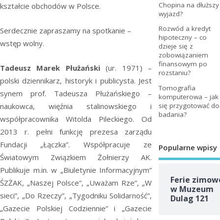
Chopina na dłuższy
kształcie obchodów w Polsce.
wyjazd?
Rozwód a kredyt
Serdecznie zapraszamy na spotkanie –
hipoteczny – co
wstęp wolny.
dzieje się z
zobowiązaniem
finansowym po
Tadeusz Marek Płużański
(ur. 1971) –
rozstaniu?
polski dziennikarz, historyk i publicysta. Jest
Tomografia
synem prof. Tadeusza Płużańskiego –
komputerowa – jak
się przygotować do
naukowca, więźnia stalinowskiego i
badania?
współpracownika Witolda Pileckiego. Od
2013 r. pełni funkcję prezesa zarządu
Fundacji „Łączka”. Współpracuje ze
Popularne wpisy
Światowym Związkiem Żołnierzy AK.
Publikuje m.in. w „Biuletynie Informacyjnym”
Ferie zimow
ŚZŻAK, „Naszej Polsce”, „Uważam Rze”, „W
w Muzeum
sieci”, „Do Rzeczy”, „Tygodniku Solidarność”,
Dulag 121
„Gazecie Polskiej Codziennie” i „Gazecie