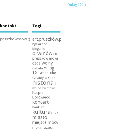
Dulag 121
»
kontakt
Tagi
art.pruszków.pl
pruszkowmowi@gmail.com
bgż arena
bieganie
brwinów
co
pruszków mówi
czas wolny
dulag
debata
121
film
dzieci
Galaktyka Gier
historia
ii
wojna światowa
Kacper
Borowiecki
koncert
konkurs
kultura
mdk
miasto
miejsce mocy
muzeum
mok