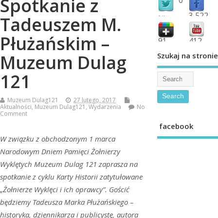
Spotkanie z
3,522
Tadeuszem M.
followers
fans
Płużańskim –
91
412
shared
subscribe
Szukaj na stronie
Muzeum Dulag
121
Muzeum Dulag121
27 lutego, 2017
Aktualności
,
Muzeum Dulag121
,
Wydarzenia
No
Comment
facebook
W związku z obchodzonym 1 marca
Narodowym Dniem Pamięci Żołnierzy
Wyklętych Muzeum Dulag 121 zaprasza na
spotkanie z cyklu Karty Historii zatytułowane
„Żołnierze Wyklęci i ich oprawcy”. Gościć
będziemy Tadeusza Marka Płużańskiego –
historyka, dziennikarza i publicystę, autora