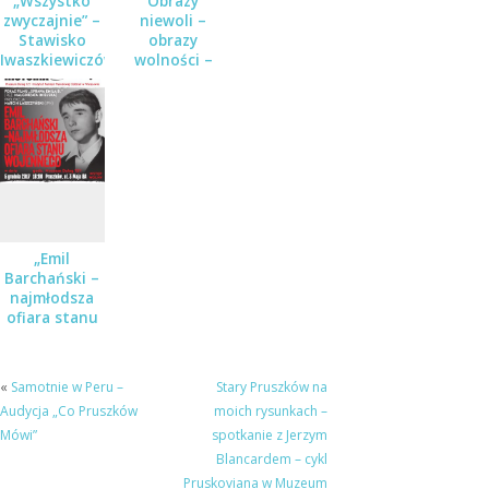
„Wszystko
Obrazy
zwyczajnie” –
niewoli –
Stawisko
obrazy
Iwaszkiewiczów
wolności –
w czasie
koncert w
wojny i
ramach cyklu
pokoju
Karty historii
w Muzeum
Dulag 121
„Emil
Barchański –
najmłodsza
ofiara stanu
wojennego” –
spotkanie w
Muzeum
«
Samotnie w Peru –
Stary Pruszków na
Dulag 121
Audycja „Co Pruszków
moich rysunkach –
Mówi”
spotkanie z Jerzym
Blancardem – cykl
Pruskoviana w Muzeum