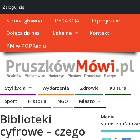
Zaloguj się
Strona główna
REDAKCJA
O projekcie
Dołącz do nas
Lokalne
Kontakt
PM w POPRadiu
Styl życia
Wydarzenia
Zdrowie
Kultura
Sport
Historia
NGO
Miasto
Biblioteki
Media
społecznościowe
cyfrowe – czego
0