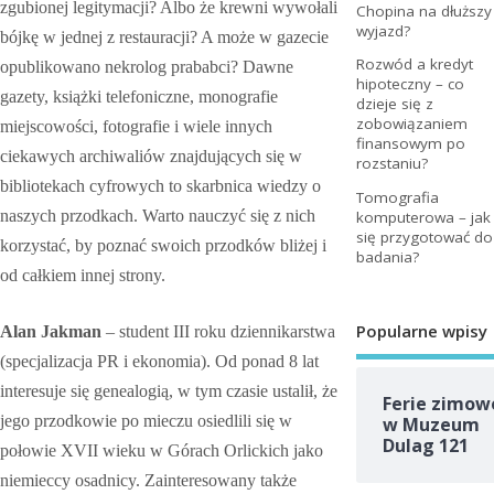
zgubionej legitymacji? Albo że krewni wywołali
Chopina na dłuższy
wyjazd?
bójkę w jednej z restauracji? A może w gazecie
Rozwód a kredyt
opublikowano nekrolog prababci? Dawne
hipoteczny – co
gazety, książki telefoniczne, monografie
dzieje się z
zobowiązaniem
miejscowości, fotografie i wiele innych
finansowym po
ciekawych archiwaliów znajdujących się w
rozstaniu?
bibliotekach cyfrowych to skarbnica wiedzy o
Tomografia
naszych przodkach. Warto nauczyć się z nich
komputerowa – jak
się przygotować do
korzystać, by poznać swoich przodków bliżej i
badania?
od całkiem innej strony.
Popularne wpisy
Alan Jakman
– student III roku dziennikarstwa
(specjalizacja PR i ekonomia). Od ponad 8 lat
interesuje się genealogią, w tym czasie ustalił, że
Ferie zimow
jego przodkowie po mieczu osiedlili się w
w Muzeum
Dulag 121
połowie XVII wieku w Górach Orlickich jako
niemieccy osadnicy. Zainteresowany także