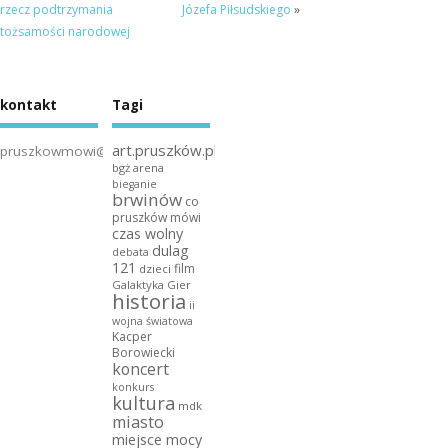
rzecz podtrzymania
Józefa Piłsudskiego
»
tożsamości narodowej
kontakt
Tagi
art.pruszków.pl
pruszkowmowi@gmail.com
bgż arena
bieganie
brwinów
co
pruszków mówi
czas wolny
dulag
debata
121
film
dzieci
Galaktyka Gier
historia
ii
wojna światowa
Kacper
Borowiecki
koncert
konkurs
kultura
mdk
miasto
miejsce mocy