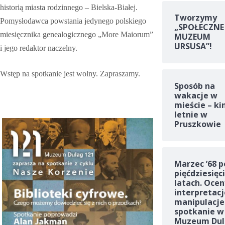
historią miasta rodzinnego – Bielska-Białej.
Tworzymy
Pomysłodawca powstania jedynego polskiego
„SPOŁECZNE
miesięcznika genealogicznego „More Maiorum”
MUZEUM
URSUSA”!
i jego redaktor naczelny.
Wstęp na spotkanie jest wolny. Zapraszamy.
Sposób na
wakacje w
mieście – ki
letnie w
Pruszkowie
Marzec ’68 p
pięćdziesięc
latach. Ocen
interpretacj
manipulacje
spotkanie w
Muzeum Dul