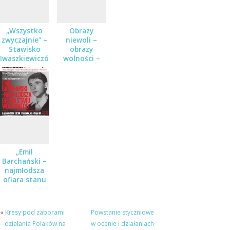
„Wszystko
Obrazy
zwyczajnie” –
niewoli –
Stawisko
obrazy
Iwaszkiewiczów
wolności –
w czasie
koncert w
wojny i
ramach cyklu
pokoju
Karty historii
w Muzeum
Dulag 121
„Emil
Barchański –
najmłodsza
ofiara stanu
wojennego” –
spotkanie w
Muzeum
«
Kresy pod zaborami
Powstanie styczniowe
Dulag 121
– działania Polaków na
w ocenie i działaniach