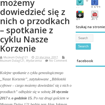
możemy
3,522
dowiedzieć się z
followers
fans
nich o przodkach
91
412
shared
subscribe
Szukaj na stronie
– spotkanie z
cyklu Nasze
Korzenie
Muzeum Dulag121
23 stycznia, 2017
facebook
Muzeum Dulag121
,
Wydarzenia
No Comment
Kolejne spotkanie z cyklu genealogicznego
„Nasze Korzenie”, zatytułowane „Biblioteki
cyfrowe – czego możemy dowiedzieć się z nich o
przodkach” odbędzie się w sobotę
28 stycznia
2017 r. o godzinie 15.
Po raz drugi gościem w
Muzeum Dulag 121 będzie pan Alan Jakman,