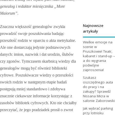
genealog i redaktor miesięcznika „More
Maiorum”.
Najnowsze
Znaczna większość genealogów zwykła
artykuły
prowadzić swoje poszukiwania badając
przeszłość rodzin w oparciu o akta metrykalne.
Wielkie emocje na
scenie w
Ale one dostarczają jedynie podstawowych
Pruszkowie! Teatr,
danych: imion, nazwisk i dat urodzin, ślubów
kabaret i stand-up –
a do wygrania
czy zgonów. Tymczasem skarbnicą wiedzy dla
podwójne
genealogów mogą być również biblioteki
zaproszenia!
cyfrowe. Poszukiwacze wiedzy o przeszłości
Szukasz
swoich rodzin w następnym etapie badań
oszczędnego auta
do pracy i na
postępują mniej standardowo i zdobywa
zakupy? Sprawdź
znacznie ciekawsze informacje korzystając z
Nissana Micra w
salonie Zaborowski
zasobów bibliotek cyfrowych. Kto nie chciałby
Jak wybrać parking
przeczytać, że jego pradziadek prosił o zwrot
przy lotnisku