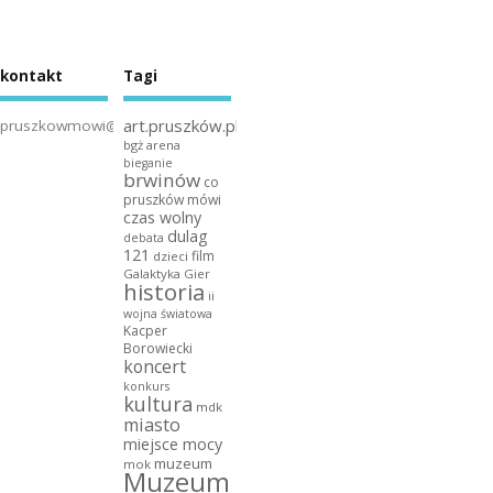
kontakt
Tagi
art.pruszków.pl
pruszkowmowi@gmail.com
bgż arena
bieganie
brwinów
co
pruszków mówi
czas wolny
dulag
debata
121
film
dzieci
Galaktyka Gier
historia
ii
wojna światowa
Kacper
Borowiecki
koncert
konkurs
kultura
mdk
miasto
miejsce mocy
muzeum
mok
Muzeum