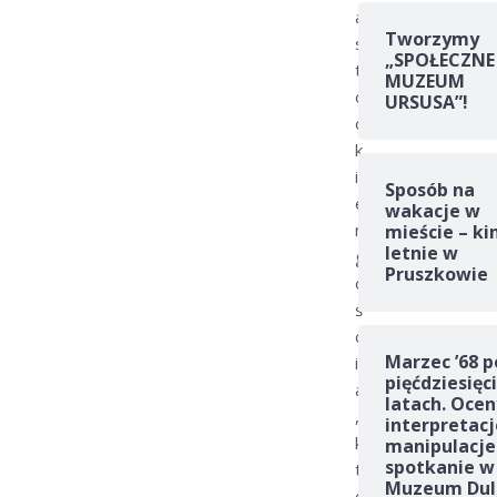
a
Tworzymy
s
„SPOŁECZNE
t
MUZEUM
o
URSUSA”!
o
k
i
Sposób na
e
wakacje w
m
mieście – ki
letnie w
g
Pruszkowie
o
ś
c
Marzec ’68 p
i
pięćdziesięc
a
latach. Ocen
,
interpretacj
k
manipulacje
spotkanie w
t
Muzeum Dul
ó