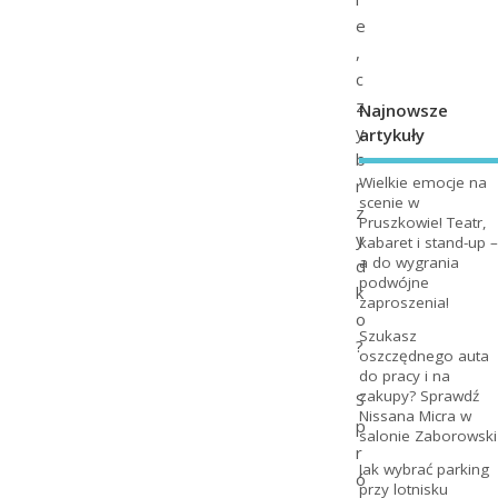
e
,
c
z
Najnowsze
y
artykuły
b
Wielkie emocje na
r
scenie w
z
Pruszkowie! Teatr,
y
kabaret i stand-up –
a do wygrania
d
podwójne
k
zaproszenia!
o
Szukasz
?
oszczędnego auta
do pracy i na
zakupy? Sprawdź
S
Nissana Micra w
p
salonie Zaborowski
r
Jak wybrać parking
ó
przy lotnisku