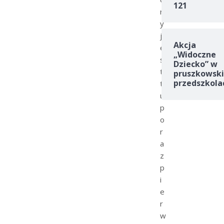
121
r
y
j
Akcja
e
„Widoczne
s
Dziecko” w
t
pruszkowski
przedszkola
t
u
p
o
r
a
z
p
i
e
r
w