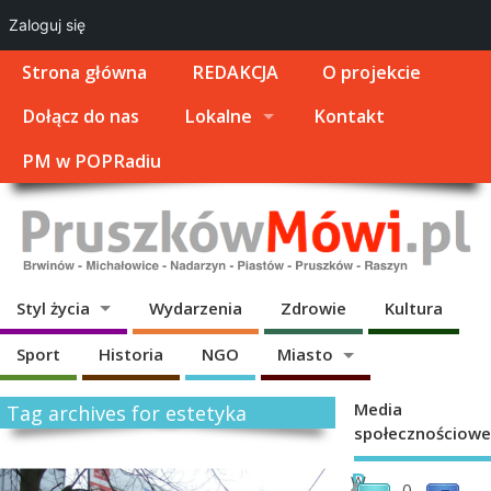
Zaloguj się
Strona główna
REDAKCJA
O projekcie
Dołącz do nas
Lokalne
Kontakt
PM w POPRadiu
Styl życia
Wydarzenia
Zdrowie
Kultura
Sport
Historia
NGO
Miasto
Media
Tag archives for estetyka
społecznościowe
R
W
0