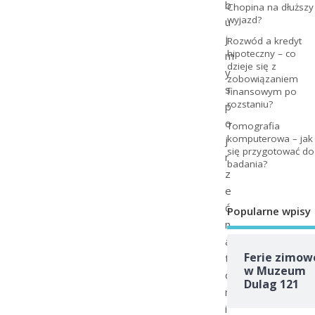
b
Chopina na dłuższy
wyjazd?
u
j
Rozwód a kredyt
hipoteczny – co
m
dzieje się z
y
zobowiązaniem
s
finansowym po
rozstaniu?
p
o
Tomografia
komputerowa – jak
j
się przygotować do
r
badania?
z
e
ć
Popularne wpisy
n
a
Ferie zimow
t
w Muzeum
o
Dulag 121
m
i