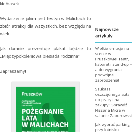
kiełbasek.
Wydarzenie jakim jest festyn w Malichach to
zbiór atrakcji dla wszystkich, bez względu na
Najnowsze
wiek.
artykuły
Jak dumnie prezentuje plakat będzie to
Wielkie emocje na
scenie w
„Międzypokoleniowa biesiada rodzinna”
Pruszkowie! Teatr,
kabaret i stand-up –
a do wygrania
Zapraszamy!
podwójne
zaproszenia!
Szukasz
oszczędnego auta
do pracy i na
zakupy? Sprawdź
Nissana Micra w
salonie Zaborowski
Jak wybrać parking
przy lotnisku