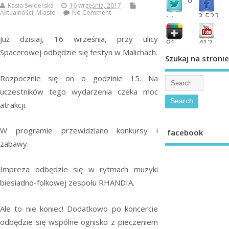
Kasia Swiderska
16 września, 2017
Aktualności
,
Miasto
No Comment
3,522
followers
fans
Już dzisiaj, 16 września, przy ulicy
91
412
Spacerowej odbędzie się festyn w Malichach.
shared
subscribe
Szukaj na stronie
Rozpocznie się on o godzinie 15. Na
uczestników tego wydarzenia czeka moc
atrakcji.
W programie przewidziano konkursy i
facebook
zabawy.
Impreza odbędzie się w rytmach muzyki
biesiadno-folkowej zespołu RHANDIA.
Ale to nie koniec! Dodatkowo po koncercie
odbędzie się wspólne ognisko z pieczeniem