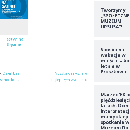
Tworzymy
„SPOŁECZNE
MUZEUM
URSUSA”!
Festyn na
Gąsinie
Sposób na
wakacje w
mieście – ki
letnie w
Pruszkowie
«
Dzień bez
Muzyka klasyczna w
samochodu
najlepszym wydaniu
»
Marzec ’68 p
pięćdziesięc
latach. Ocen
interpretacj
manipulacje
spotkanie w
Muzeum Dul