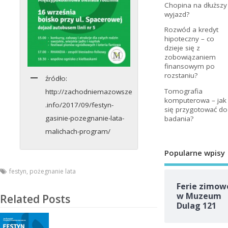
Chopina na dłuższy
wyjazd?
Rozwód a kredyt
hipoteczny – co
dzieje się z
zobowiązaniem
finansowym po
rozstaniu?
źródło:
Tomografia
http://zachodniemazowsze
komputerowa – jak
.info/2017/09/festyn-
się przygotować do
gasinie-pozegnanie-lata-
badania?
malichach-program/
Popularne wpisy
festyn
,
pożegnanie lata
Ferie zimow
w Muzeum
Related Posts
Dulag 121