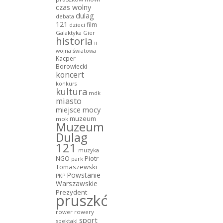
czas wolny
dulag
debata
121
film
dzieci
Galaktyka Gier
historia
ii
wojna światowa
Kacper
Borowiecki
koncert
konkurs
kultura
mdk
miasto
miejsce mocy
muzeum
mok
Muzeum
Dulag
121
muzyka
NGO
Piotr
park
Tomaszewski
Powstanie
PKP
Warszawskie
Prezydent
pruszków
rower
rowery
sport
spektakl