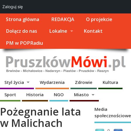
Zaloguj się
Strona główna
REDAKCJA
O projekcie
Dołącz do nas
Lokalne
Kontakt
PM w POPRadiu
Styl życia
Wydarzenia
Zdrowie
Kultura
Sport
Historia
NGO
Miasto
Pożegnanie lata
Media
społecznościowe
w Malichach
0