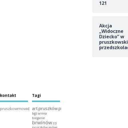
121
Akcja
„Widoczne
Dziecko” w
pruszkowski
przedszkola
kontakt
Tagi
art.pruszków.pl
pruszkowmowi@gmail.com
bgż arena
bieganie
brwinów
co
pruszków mówi