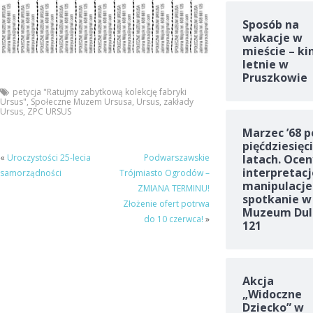
Sposób na
wakacje w
mieście – ki
letnie w
Pruszkowie
petycja "Ratujmy zabytkową kolekcję fabryki
Ursus"
,
Społeczne Muzem Ursusa
,
Ursus
,
zakłady
Ursus
,
ZPC URSUS
Marzec ’68 p
pięćdziesięc
«
Uroczystości 25-lecia
Podwarszawskie
latach. Ocen
interpretacj
samorządności
Trójmiasto Ogrodów –
manipulacje
ZMIANA TERMINU!
spotkanie w
Złożenie ofert potrwa
Muzeum Dul
do 10 czerwca!
»
121
Akcja
„Widoczne
Dziecko” w