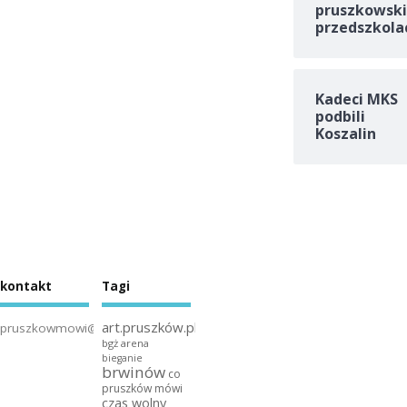
pruszkowski
przedszkola
Kadeci MKS
podbili
Koszalin
kontakt
Tagi
art.pruszków.pl
pruszkowmowi@gmail.com
bgż arena
bieganie
brwinów
co
pruszków mówi
czas wolny