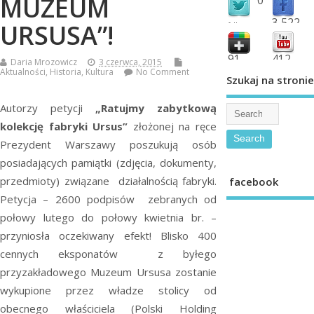
MUZEUM
3,522
URSUSA”!
followers
fans
91
412
Daria Mrozowicz
3 czerwca, 2015
Aktualności
,
Historia
,
Kultura
No Comment
shared
subscribe
Szukaj na stronie
Autorzy petycji
„Ratujmy zabytkową
kolekcję fabryki Ursus”
złożonej na ręce
Prezydent Warszawy poszukują osób
posiadających pamiątki (zdjęcia, dokumenty,
przedmioty) związane działalnością fabryki.
facebook
Petycja – 2600 podpisów zebranych od
połowy lutego do połowy kwietnia br. –
przyniosła oczekiwany efekt! Blisko 400
cennych eksponatów z byłego
przyzakładowego Muzeum Ursusa zostanie
wykupione przez władze stolicy od
obecnego właściciela (Polski Holding