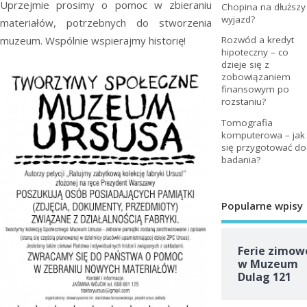
Uprzejmie prosimy o pomoc w zbieraniu
Chopina na dłuższy
wyjazd?
materiałów, potrzebnych do stworzenia
muzeum. Wspólnie wspierajmy historię!
Rozwód a kredyt
hipoteczny – co
dzieje się z
zobowiązaniem
finansowym po
rozstaniu?
Tomografia
komputerowa – jak
się przygotować do
badania?
Popularne wpisy
Ferie zimow
w Muzeum
Dulag 121