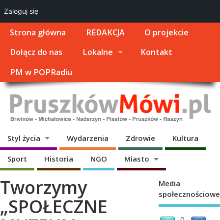
Zaloguj się
Strona główna
REDAKCJA
O projekcie
Dołącz do nas
Lokalne
Kontakt
PM w POPRadiu
Styl życia
Wydarzenia
Zdrowie
Kultura
Sport
Historia
NGO
Miasto
Tworzymy
Media
społecznościowe
„SPOŁECZNE
0