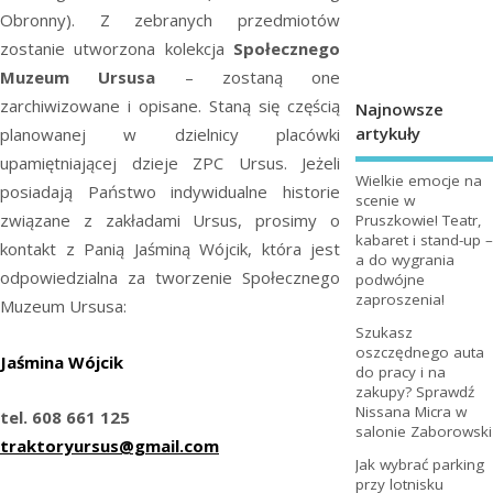
Obronny). Z zebranych przedmiotów
zostanie utworzona kolekcja
Społecznego
Muzeum Ursusa
– zostaną one
zarchiwizowane i opisane. Staną się częścią
Najnowsze
artykuły
planowanej w dzielnicy placówki
upamiętniającej dzieje ZPC Ursus. Jeżeli
Wielkie emocje na
posiadają Państwo indywidualne historie
scenie w
związane z zakładami Ursus, prosimy o
Pruszkowie! Teatr,
kabaret i stand-up –
kontakt z Panią Jaśminą Wójcik, która jest
a do wygrania
odpowiedzialna za tworzenie Społecznego
podwójne
zaproszenia!
Muzeum Ursusa:
Szukasz
oszczędnego auta
Jaśmina Wójcik
do pracy i na
zakupy? Sprawdź
Nissana Micra w
tel. 608 661 125
salonie Zaborowski
traktoryursus@gmail.com
Jak wybrać parking
przy lotnisku