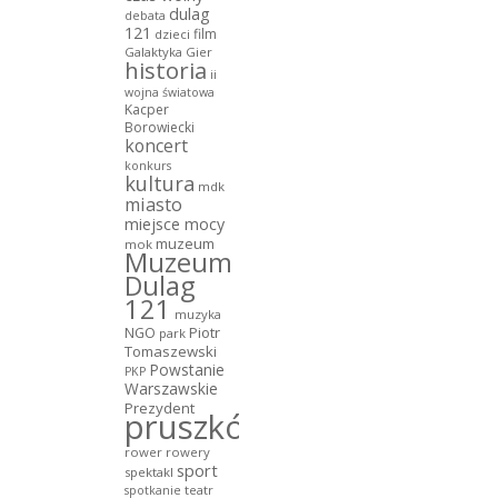
dulag
debata
121
film
dzieci
Galaktyka Gier
historia
ii
wojna światowa
Kacper
Borowiecki
koncert
konkurs
kultura
mdk
miasto
miejsce mocy
muzeum
mok
Muzeum
Dulag
121
muzyka
NGO
Piotr
park
Tomaszewski
Powstanie
PKP
Warszawskie
Prezydent
pruszków
rower
rowery
sport
spektakl
teatr
spotkanie