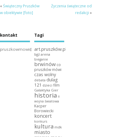
«
Świąteczny Pruszków
Życzenia świąteczne od
w obiektywie [foto]
redakcji
»
kontakt
Tagi
art.pruszków.pl
pruszkowmowi@gmail.com
bgż arena
bieganie
brwinów
co
pruszków mówi
czas wolny
dulag
debata
121
film
dzieci
Galaktyka Gier
historia
ii
wojna światowa
Kacper
Borowiecki
koncert
konkurs
kultura
mdk
miasto