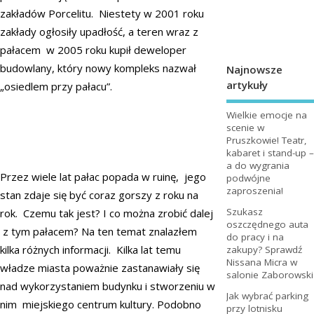
zakładów Porcelitu. Niestety w 2001 roku
zakłady ogłosiły upadłość, a teren wraz z
pałacem w 2005 roku kupił deweloper
budowlany, który nowy kompleks nazwał
Najnowsze
artykuły
„osiedlem przy pałacu”.
Wielkie emocje na
scenie w
Pruszkowie! Teatr,
kabaret i stand-up –
a do wygrania
Przez wiele lat pałac popada w ruinę, jego
podwójne
zaproszenia!
stan zdaje się być coraz gorszy z roku na
Szukasz
rok. Czemu tak jest? I co można zrobić dalej
oszczędnego auta
z tym pałacem? Na ten temat znalazłem
do pracy i na
kilka różnych informacji. Kilka lat temu
zakupy? Sprawdź
Nissana Micra w
władze miasta poważnie zastanawiały się
salonie Zaborowski
nad wykorzystaniem budynku i stworzeniu w
Jak wybrać parking
nim miejskiego centrum kultury. Podobno
przy lotnisku