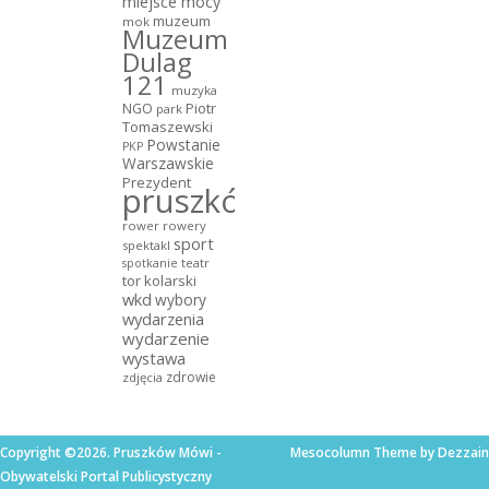
miejsce mocy
muzeum
mok
Muzeum
Dulag
121
muzyka
NGO
Piotr
park
Tomaszewski
Powstanie
PKP
Warszawskie
Prezydent
pruszków
rower
rowery
sport
spektakl
teatr
spotkanie
tor kolarski
wkd
wybory
wydarzenia
wydarzenie
wystawa
zdrowie
zdjęcia
Copyright ©2026. Pruszków Mówi -
Mesocolumn Theme by Dezzain
Obywatelski Portal Publicystyczny