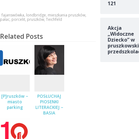
121
fajanswówka
,
londbridge
,
mieszkania pruszków
,
pałac
,
porcelit
,
pruszków
,
Teichfeld
Akcja
„Widoczne
Related Posts
Dziecko” w
pruszkowski
przedszkola
[P]ruszków –
POSŁUCHAJ
miasto
PIOSENKI
parking
LITERACKIEJ –
BASIA
STĘPNIAK-
WILK Z
ZESPOŁEM
JUŻ 19