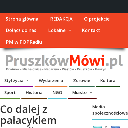
Strona główna
REDAKCJA
O projekcie
Dołącz do nas
Lokalne
Kontakt
PM w POPRadiu
Styl życia
Wydarzenia
Zdrowie
Kultura
Sport
Historia
NGO
Miasto
Co dalej z
Media
społecznościowe
pałacykiem
0