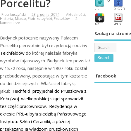
Porcelitu?
3,522
followers
Piotr Łuczyński
23 grudnia, 2014
Aktualności
,
fans
Historia
,
Miasto
,
Piotr Łuczyński
,
Pruszków
2
komentarze
91
412
shared
subscribe
Szukaj na stronie
Budynek potocznie nazywany Pałacem
Porcelitu pierwotnie był rezydencją rodziny
Teichfeldów d
o której należała fabryka
wyrobów fajansowych. Budynek ten powstał
w 1872 roku, następnie w 1907 roku został
facebook
przebudowany, pozostając w tym kształcie
do dni dzisiejszych. Właściciel fabryki,
Jakub
Teichfeld przyjechał do Pruszkowa z
Koła (woj. wielkopolskie) skąd sprowadził
też część pracowników. Rezydencja w
okresie PRL-u była siedzibą Państwowego
Instytutu Szkła i Ceramiki, a później
przekazano ją władzom pruszkowskich