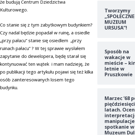
że budują Centrum Dziedzictwa
Kulturowego.
Tworzymy
„SPOŁECZNE
MUZEUM
Co stanie się z tym zabytkowym budynkiem?
URSUSA”!
Czy nadal będzie popadał w ruinę, a osiedle
„przy pałacu” stanie się osiedlem „przy
ruinach pałacu” ? W tej sprawie wysłałem
Sposób na
zapytanie do dewelopera, będę starał się
wakacje w
mieście – ki
kontynuować ten wątek i mam nadzieję, że
letnie w
po publikacji tego artykułu pojawi się też kilka
Pruszkowie
osób zainteresowanych losem tego
budynku.
Marzec ’68 p
pięćdziesięc
latach. Ocen
interpretacj
manipulacje
spotkanie w
Muzeum Dul