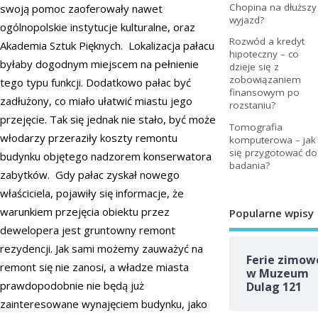
Chopina na dłuższy
swoją pomoc zaoferowały nawet
wyjazd?
ogólnopolskie instytucje kulturalne, oraz
Rozwód a kredyt
Akademia Sztuk Pięknych. Lokalizacja pałacu
hipoteczny – co
byłaby dogodnym miejscem na pełnienie
dzieje się z
zobowiązaniem
tego typu funkcji. Dodatkowo pałac być
finansowym po
zadłużony, co miało ułatwić miastu jego
rozstaniu?
przejęcie. Tak się jednak nie stało, być może
Tomografia
włodarzy przeraziły koszty remontu
komputerowa – jak
się przygotować do
budynku objętego nadzorem konserwatora
badania?
zabytków. Gdy pałac zyskał nowego
właściciela, pojawiły się informacje, że
warunkiem przejęcia obiektu przez
Popularne wpisy
dewelopera jest gruntowny remont
rezydencji. Jak sami możemy zauważyć na
Ferie zimow
remont się nie zanosi, a władze miasta
w Muzeum
prawdopodobnie nie będą już
Dulag 121
zainteresowane wynajęciem budynku, jako