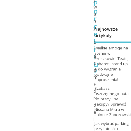
P
w
o
a
r
n
c
y
Najnowsze
e
P
artykuły
l
a
i
Wielkie emocje na
ł
scenie w
t
a
Pruszkowie! Teatr,
u
c
kabaret i stand-up –
a do wygrania
?
e
podwójne
m
zaproszenia!
P
Szukasz
o
oszczędnego auta
r
do pracy i na
zakupy? Sprawdź
c
Nissana Micra w
e
salonie Zaborowski
l
Jak wybrać parking
i
przy lotnisku