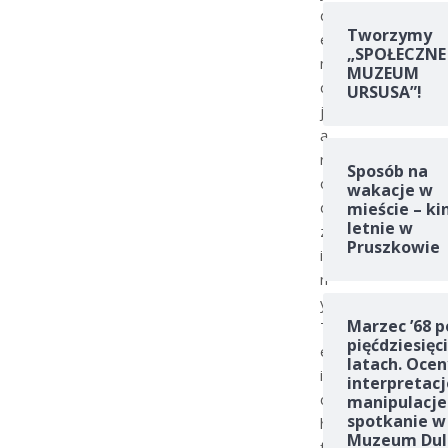
d
Tworzymy
e
„SPOŁECZNE
n
MUZEUM
c
URSUSA”!
j
ą
r
Sposób na
o
wakacje w
d
mieście – ki
letnie w
z
Pruszkowie
i
n
y
Marzec ’68 p
T
pięćdziesięc
e
latach. Ocen
i
interpretacj
c
manipulacje
spotkanie w
h
Muzeum Dul
f