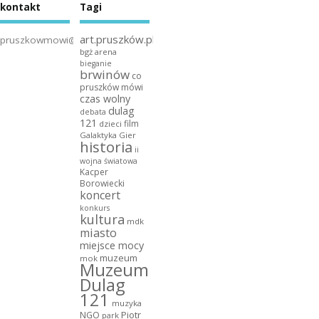
kontakt
Tagi
art.pruszków.pl
pruszkowmowi@gmail.com
bgż arena
bieganie
brwinów
co
pruszków mówi
czas wolny
dulag
debata
121
film
dzieci
Galaktyka Gier
historia
ii
wojna światowa
Kacper
Borowiecki
koncert
konkurs
kultura
mdk
miasto
miejsce mocy
muzeum
mok
Muzeum
Dulag
121
muzyka
NGO
Piotr
park