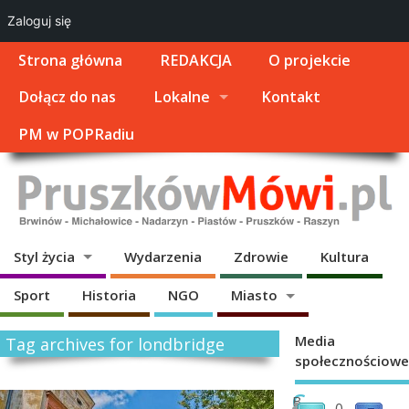
Zaloguj się
Strona główna
REDAKCJA
O projekcie
Dołącz do nas
Lokalne
Kontakt
PM w POPRadiu
Styl życia
Wydarzenia
Zdrowie
Kultura
Sport
Historia
NGO
Miasto
Media
Tag archives for londbridge
społecznościowe
C
B
0