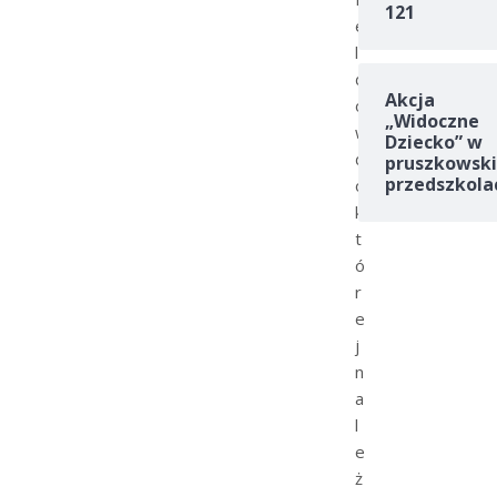
121
e
l
d
Akcja
ó
„Widoczne
w
Dziecko” w
d
pruszkowski
przedszkola
o
k
t
ó
r
e
j
n
a
l
e
ż