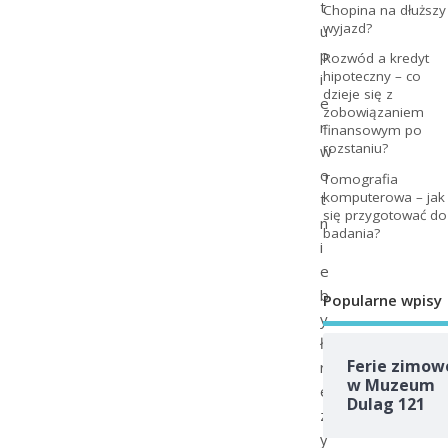
t
Chopina na dłuższy
wyjazd?
u
p
Rozwód a kredyt
hipoteczny – co
i
dzieje się z
e
zobowiązaniem
r
finansowym po
rozstaniu?
w
o
Tomografia
komputerowa – jak
t
się przygotować do
n
badania?
i
e
b
Popularne wpisy
y
ł
Ferie zimow
r
w Muzeum
e
Dulag 121
z
y