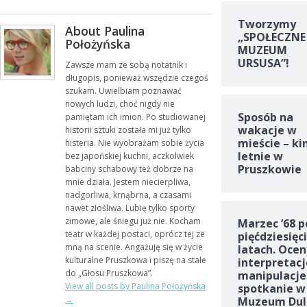
Tworzymy
About Paulina
„SPOŁECZNE
Położyńska
MUZEUM
URSUSA”!
Zawsze mam ze sobą notatnik i
długopis, ponieważ wszędzie czegoś
szukam. Uwielbiam poznawać
nowych ludzi, choć nigdy nie
Sposób na
pamiętam ich imion. Po studiowanej
wakacje w
historii sztuki została mi już tylko
mieście – ki
histeria. Nie wyobrażam sobie życia
letnie w
bez japońskiej kuchni, aczkolwiek
Pruszkowie
babciny schabowy też dobrze na
mnie działa. Jestem niecierpliwa,
nadgorliwa, krnąbrna, a czasami
nawet złośliwa. Lubię tylko sporty
zimowe, ale śniegu już nie. Kocham
Marzec ’68 p
teatr w każdej postaci, oprócz tej ze
pięćdziesięc
mną na scenie. Angażuję się w życie
latach. Ocen
kulturalne Pruszkowa i piszę na stałe
interpretacj
do „Głosu Pruszkowa”.
manipulacje
View all posts by Paulina Położyńska
spotkanie w
→
Muzeum Dul