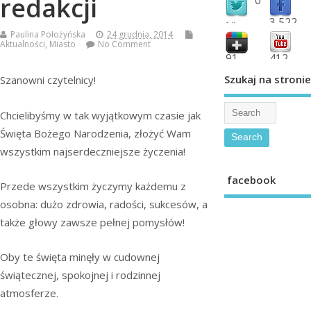
redakcji
3,522
followers
Paulina Położyńska
24 grudnia, 2014
fans
Aktualności
,
Miasto
No Comment
91
412
shared
subscribe
Szukaj na stronie
Szanowni czytelnicy!
Chcielibyśmy w tak wyjątkowym czasie jak
Święta Bożego Narodzenia, złożyć Wam
wszystkim najserdeczniejsze życzenia!
facebook
Przede wszystkim życzymy każdemu z
osobna: dużo zdrowia, radości, sukcesów, a
także głowy zawsze pełnej pomysłów!
Oby te święta minęły w cudownej
świątecznej, spokojnej i rodzinnej
atmosferze.