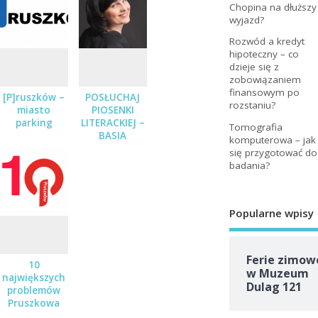
Chopina na dłuższy
wyjazd?
Rozwód a kredyt
hipoteczny – co
dzieje się z
zobowiązaniem
finansowym po
[P]ruszków –
POSŁUCHAJ
rozstaniu?
miasto
PIOSENKI
parking
LITERACKIEJ –
Tomografia
BASIA
komputerowa – jak
STĘPNIAK-
się przygotować do
WILK Z
badania?
ZESPOŁEM
JUŻ 19
STYCZNIA
Popularne wpisy
Ferie zimow
10
w Muzeum
największych
Dulag 121
problemów
Pruszkowa