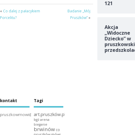
121
«
Co dalej z pałacykiem
Badanie „Mój
Porcelitu?
Pruszków”
»
Akcja
„Widoczne
Dziecko” w
pruszkowski
przedszkola
kontakt
Tagi
art.pruszków.pl
pruszkowmowi@gmail.com
bgż arena
bieganie
brwinów
co
pruszków mówi