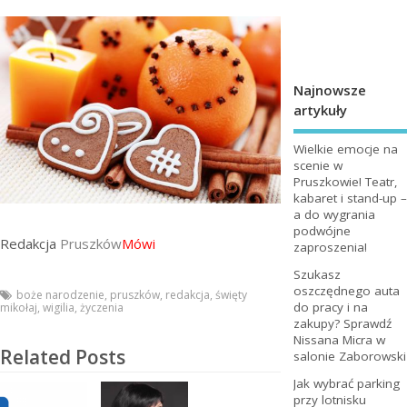
Najnowsze
artykuły
Wielkie emocje na
scenie w
Pruszkowie! Teatr,
kabaret i stand-up –
a do wygrania
podwójne
Redakcja
Pruszków
Mówi
zaproszenia!
Szukasz
oszczędnego auta
boże narodzenie
,
pruszków
,
redakcja
,
święty
do pracy i na
mikołaj
,
wigilia
,
życzenia
zakupy? Sprawdź
Nissana Micra w
Related Posts
salonie Zaborowski
Jak wybrać parking
przy lotnisku