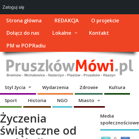
Zaloguj się
Strona główna
REDAKCJA
O projekcie
Dołącz do nas
Lokalne
Kontakt
PM w POPRadiu
Styl życia
Wydarzenia
Zdrowie
Kultura
Sport
Historia
NGO
Miasto
Życzenia
Media
społecznościowe
świąteczne od
0