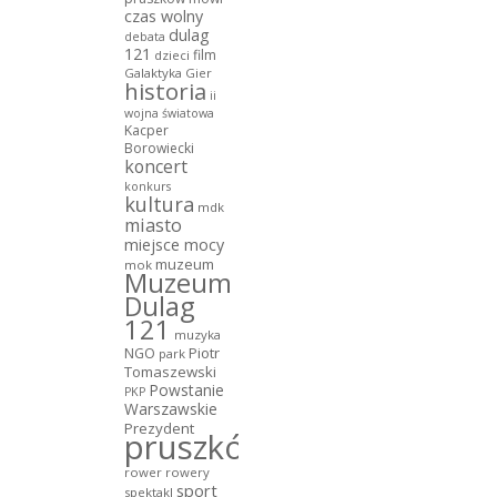
czas wolny
dulag
debata
121
film
dzieci
Galaktyka Gier
historia
ii
wojna światowa
Kacper
Borowiecki
koncert
konkurs
kultura
mdk
miasto
miejsce mocy
muzeum
mok
Muzeum
Dulag
121
muzyka
NGO
Piotr
park
Tomaszewski
Powstanie
PKP
Warszawskie
Prezydent
pruszków
rower
rowery
sport
spektakl