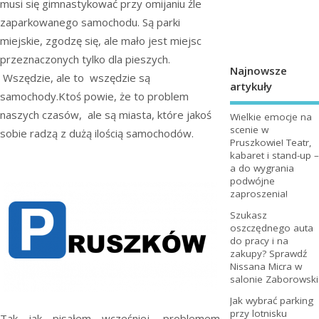
musi się gimnastykować przy omijaniu źle
zaparkowanego samochodu. Są parki
miejskie, zgodzę się, ale mało jest miejsc
przeznaczonych tylko dla pieszych.
Najnowsze
Wszędzie, ale to wszędzie są
artykuły
samochody.Ktoś powie, że to problem
naszych czasów, ale są miasta, które jakoś
Wielkie emocje na
scenie w
sobie radzą z dużą ilością samochodów.
Pruszkowie! Teatr,
kabaret i stand-up –
a do wygrania
podwójne
zaproszenia!
Szukasz
oszczędnego auta
do pracy i na
zakupy? Sprawdź
Nissana Micra w
salonie Zaborowski
Jak wybrać parking
przy lotnisku
Tak jak pisałem wcześniej, problemem