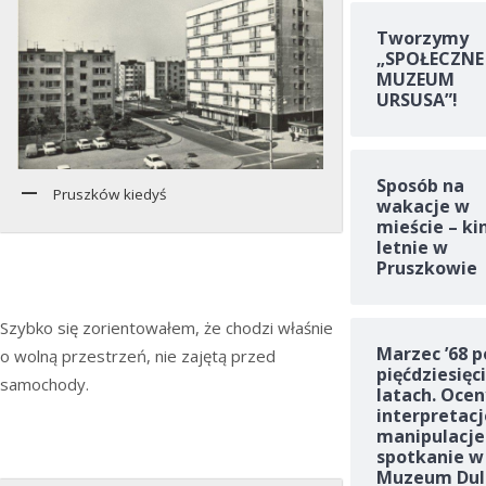
Tworzymy
„SPOŁECZNE
MUZEUM
URSUSA”!
Sposób na
Pruszków kiedyś
wakacje w
mieście – ki
letnie w
Pruszkowie
Szybko się zorientowałem, że chodzi właśnie
Marzec ’68 p
o wolną przestrzeń, nie zajętą przed
pięćdziesięc
samochody.
latach. Ocen
interpretacj
manipulacje
spotkanie w
Muzeum Dul