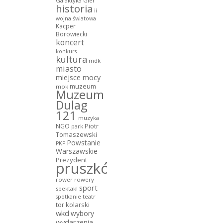
Galaktyka Gier
historia
ii
wojna światowa
Kacper
Borowiecki
koncert
konkurs
kultura
mdk
miasto
miejsce mocy
muzeum
mok
Muzeum
Dulag
121
muzyka
NGO
Piotr
park
Tomaszewski
Powstanie
PKP
Warszawskie
Prezydent
pruszków
rower
rowery
sport
spektakl
teatr
spotkanie
tor kolarski
wkd
wybory
wydarzenia