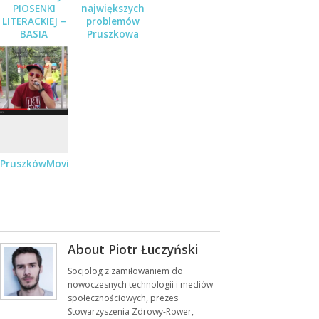
PIOSENKI
największych
LITERACKIEJ –
problemów
BASIA
Pruszkowa
STĘPNIAK-
WILK Z
ZESPOŁEM
JUŻ 19
STYCZNIA
PruszkówMovie
About Piotr Łuczyński
Socjolog z zamiłowaniem do
nowoczesnych technologii i mediów
społecznościowych, prezes
Stowarzyszenia Zdrowy-Rower,