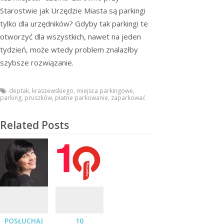
Starostwie jak Urzędzie Miasta są parkingi
tylko dla urzędników? Gdyby tak parkingi te
otworzyć dla wszystkich, nawet na jeden
tydzień, może wtedy problem znalazłby
szybsze rozwiązanie.
deptak
,
kraszewskiego
,
miejsca parkingowe
,
parking
,
pruszków
,
płatne parkowanie
,
zaparkować
Related Posts
POSŁUCHAJ
10