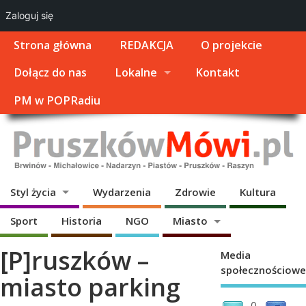
Zaloguj się
Strona główna
REDAKCJA
O projekcie
Dołącz do nas
Lokalne
Kontakt
PM w POPRadiu
Styl życia
Wydarzenia
Zdrowie
Kultura
Sport
Historia
NGO
Miasto
[P]ruszków –
Media
społecznościowe
miasto parking
0