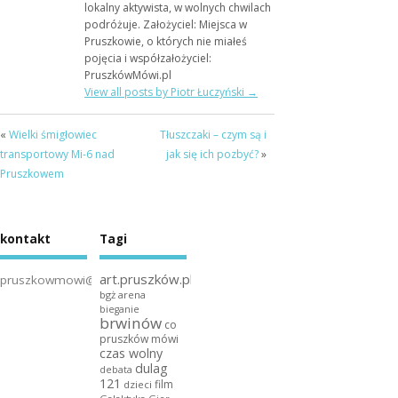
lokalny aktywista, w wolnych chwilach
podróżuje. Założyciel: Miejsca w
Pruszkowie, o których nie miałeś
pojęcia i współzałożyciel:
PruszkówMówi.pl
View all posts by Piotr Łuczyński
→
«
Wielki śmigłowiec
Tłuszczaki – czym są i
transportowy Mi-6 nad
jak się ich pozbyć?
»
Pruszkowem
kontakt
Tagi
art.pruszków.pl
pruszkowmowi@gmail.com
bgż arena
bieganie
brwinów
co
pruszków mówi
czas wolny
dulag
debata
121
film
dzieci