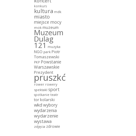
koncert
konkurs
kultura
mdk
miasto
miejsce mocy
muzeum
mok
Muzeum
Dulag
121
muzyka
NGO
Piotr
park
Tomaszewski
Powstanie
PKP
Warszawskie
Prezydent
pruszków
rower
rowery
sport
spektakl
teatr
spotkanie
tor kolarski
wkd
wybory
wydarzenia
wydarzenie
wystawa
zdrowie
zdjęcia