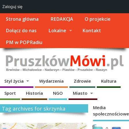
Zaloguj się
Strona główna
REDAKCJA
O projekcie
Dołącz do nas
Lokalne
Kontakt
PM w POPRadiu
Styl życia
Wydarzenia
Zdrowie
Kultura
Sport
Historia
NGO
Miasto
Media
Tag archives for skrzynka
społecznościowe
G
B
0