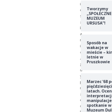
i
Tworzymy
e
„SPOŁECZNE
s
MUZEUM
z
URSUSA”!
k
a
n
Sposób na
i
wakacje w
a
mieście – ki
letnie w
,
Pruszkowie
g
d
y
Marzec ’68 p
p
pięćdziesięc
r
latach. Ocen
z
interpretacj
e
manipulacje
spotkanie w
d
Muzeum Dul
k