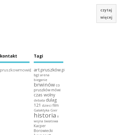
czytaj
więcej
kontakt
Tagi
art.pruszków.pl
pruszkowmowi@gmail.com
bgż arena
bieganie
brwinów
co
pruszków mówi
czas wolny
dulag
debata
121
film
dzieci
Galaktyka Gier
historia
ii
wojna światowa
Kacper
Borowiecki