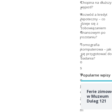
e
Chopina na dłuższy
wyjazd?
z
u
Rozwód a kredyt
hipoteczny – co
c
dzieje się z
z
zobowiązaniem
e
finansowym po
rozstaniu?
l
n
Tomografia
komputerowa – jak
i
się przygotować do
d
badania?
o
s
w
Popularne wpisy
o
j
Ferie zimow
e
w Muzeum
g
Dulag 121
o
m