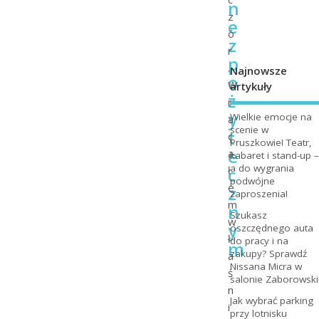
n
z
e
ó
z
r
p
.
Najnowsze
o
W
artykuły
ż
r
y
Wielkie emocje na
a
scenie w
t
c
Pruszkowie! Teatr,
e
a
kabaret i stand-up –
a do wygrania
c
ł
podwójne
e
z
zaproszenia!
m
n
Szukasz
w
y
oszczędnego auta
ł
do pracy i na
m
zakupy? Sprawdź
a
Nissana Micra w
ś
salonie Zaborowski
n
Jak wybrać parking
i
przy lotnisku