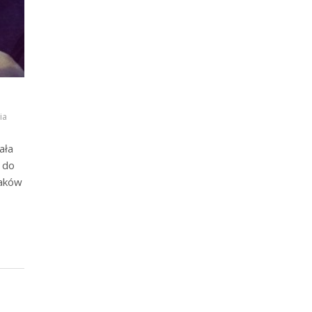
ia
ała
i do
maków