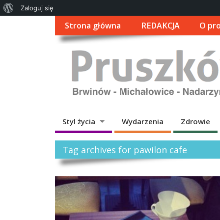
O
Zaloguj się
WordPressie
Strona główna
REDAKCJA
O pro
Styl życia
Wydarzenia
Zdrowie
Tag archives for pawilon cafe