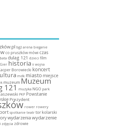
zków.pl
bgż arena
bieganie
ów
czas
co pruszków mówi
dulag 121
film
dzieci
bata
historia
 Gier
ii wojna
koncert
Kacper Borowiecki
ultura
miasto
miejsce
mdk
Muzeum
muzeum
k
g 121
NGO
muzyka
park
Powstanie
maszewski
PKP
skie
Prezydent
szków
rower
rowery
port
tor kolarski
teatr
spotkanie
wydarzenia
wydarzenie
ory
a
zdrowie
zdjęcia