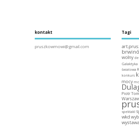
kontakt
Tagi
art.prus
pruszkowmowi@gmail.com
brwin
wolny
de
Galaktyka
światowa
k
konkurs
mocy
mo
Dula
Piotr To
Warszaw
pru
s
spektakl
wkd
wyb
wystaw