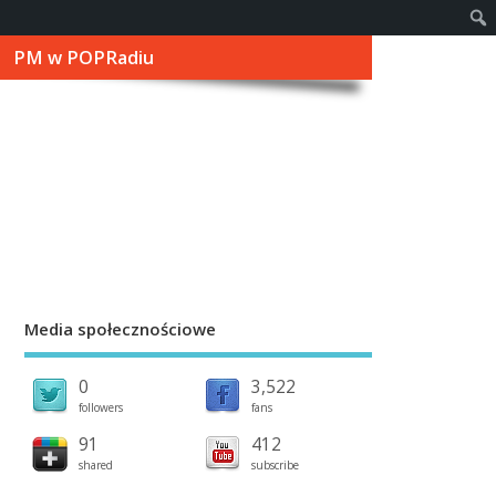
PM w POPRadiu
Media społecznościowe
0
3,522
followers
fans
91
412
shared
subscribe