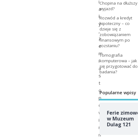
i
Chopina na dłuższy
a
wyjazd?
ł
Rozwód a kredyt
y
hipoteczny – co
dzieje się z
,
zobowiązaniem
ż
finansowym po
e
rozstaniu?
m
Tomografia
i
komputerowa – jak
się przygotować do
a
badania?
s
t
o
Popularne wpisy
p
o
w
Ferie zimow
w Muzeum
i
Dulag 121
n
n