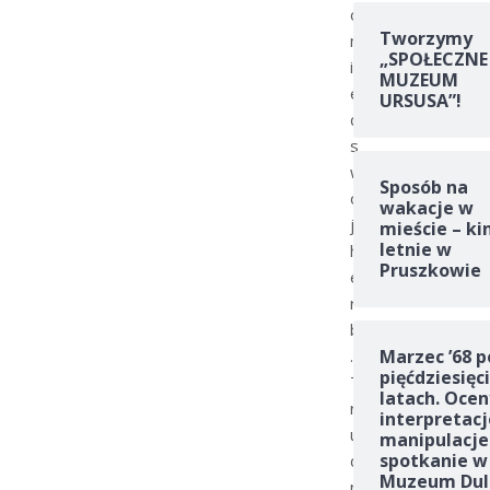
o
Tworzymy
m
„SPOŁECZNE
i
MUZEUM
e
URSUSA”!
ć
s
w
Sposób na
ó
wakacje w
j
mieście – ki
letnie w
h
Pruszkowie
e
r
b
.
Marzec ’68 p
pięćdziesięc
T
latach. Ocen
r
interpretacj
u
manipulacje
spotkanie w
d
Muzeum Dul
n