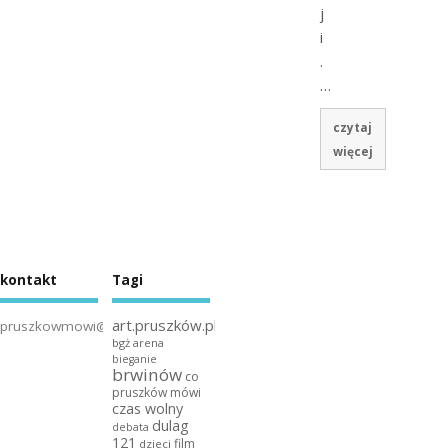
j
i
.
…
czytaj
więcej
kontakt
Tagi
art.pruszków.pl
pruszkowmowi@gmail.com
bgż arena
bieganie
brwinów
co
pruszków mówi
czas wolny
dulag
debata
121
film
dzieci