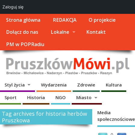
Zaloguj się
Strona główna
REDAKCJA
O projekcie
Dołącz do nas
Lokalne
Kontakt
PM w POPRadiu
Styl życia
Wydarzenia
Zdrowie
Kultura
Sport
Historia
NGO
Miasto
Media
Tag archives for historia herbów
społecznościowe
Pruszkowa
0