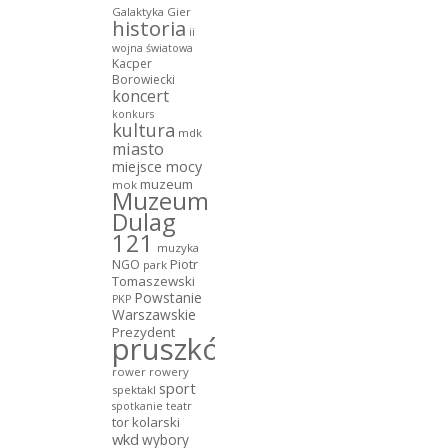
Galaktyka Gier
historia
ii
wojna światowa
Kacper
Borowiecki
koncert
konkurs
kultura
mdk
miasto
miejsce mocy
muzeum
mok
Muzeum
Dulag
121
muzyka
NGO
Piotr
park
Tomaszewski
Powstanie
PKP
Warszawskie
Prezydent
pruszków
rower
rowery
sport
spektakl
teatr
spotkanie
tor kolarski
wkd
wybory