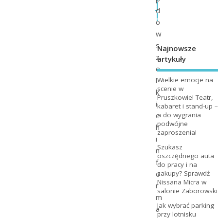
j
d
!
o
w
s
Najnowsze
z
artykuły
e
l
Wielkie emocje na
scenie w
k
Pruszkowie! Teatr,
i
kabaret i stand-up –
c
a do wygrania
podwójne
h
zaproszenia!
i
Szukasz
n
oszczędnego auta
f
do pracy i na
o
zakupy? Sprawdź
Nissana Micra w
r
salonie Zaborowski
m
Jak wybrać parking
a
przy lotnisku