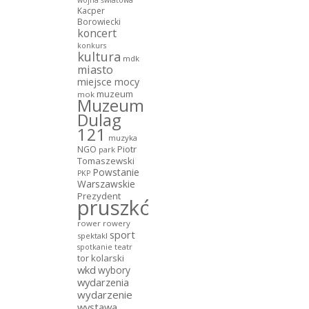
wojna światowa
Kacper
Borowiecki
koncert
konkurs
kultura
mdk
miasto
miejsce mocy
muzeum
mok
Muzeum
Dulag
121
muzyka
NGO
Piotr
park
Tomaszewski
Powstanie
PKP
Warszawskie
Prezydent
pruszków
rower
rowery
sport
spektakl
teatr
spotkanie
tor kolarski
wkd
wybory
wydarzenia
wydarzenie
wystawa