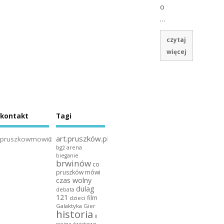
o
…
czytaj
więcej
kontakt
Tagi
art.pruszków.pl
pruszkowmowi@gmail.com
bgż arena
bieganie
brwinów
co
pruszków mówi
czas wolny
dulag
debata
121
film
dzieci
Galaktyka Gier
historia
ii