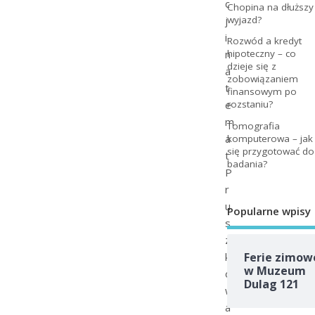
c
Chopina na dłuższy
j
wyjazd?
i
Rozwód a kredyt
n
hipoteczny – co
dzieje się z
a
zobowiązaniem
t
finansowym po
e
rozstaniu?
m
Tomografia
a
komputerowa – jak
się przygotować do
t
badania?
P
r
u
Popularne wpisy
s
z
k
Ferie zimow
w Muzeum
o
Dulag 121
w
a