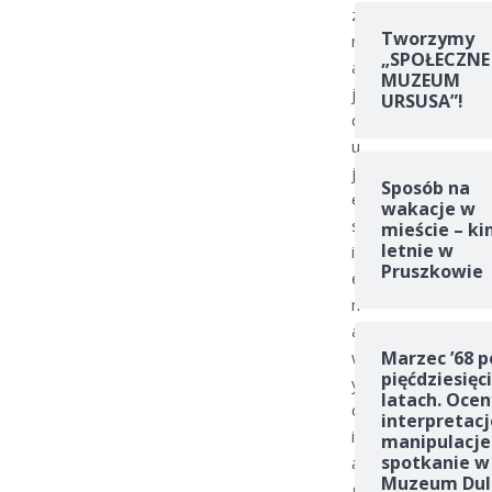
z
Tworzymy
n
„SPOŁECZNE
a
MUZEUM
j
URSUSA”!
d
u
j
Sposób na
e
wakacje w
s
mieście – ki
letnie w
i
Pruszkowie
ę
n
a
w
Marzec ’68 p
pięćdziesięc
y
latach. Ocen
c
interpretacj
i
manipulacje
spotkanie w
ą
Muzeum Dul
g