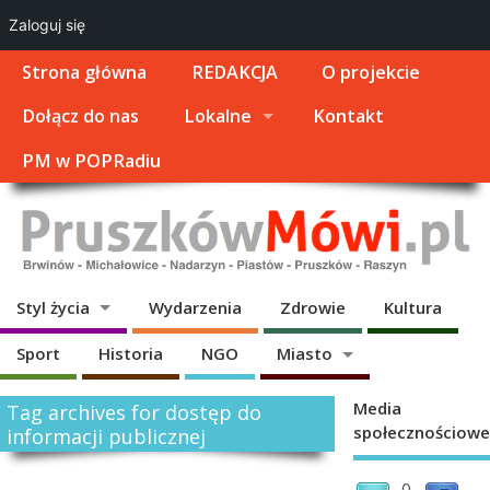
Zaloguj się
Strona główna
REDAKCJA
O projekcie
Dołącz do nas
Lokalne
Kontakt
PM w POPRadiu
Styl życia
Wydarzenia
Zdrowie
Kultura
Sport
Historia
NGO
Miasto
Media
Tag archives for dostęp do
społecznościowe
informacji publicznej
0