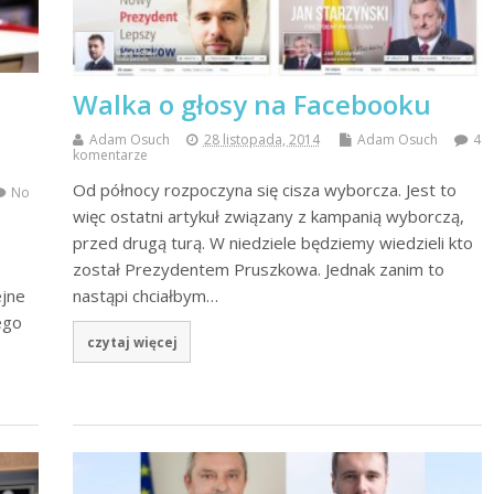
Walka o głosy na Facebooku
Adam Osuch
28 listopada, 2014
Adam Osuch
4
komentarze
Od północy rozpoczyna się cisza wyborcza. Jest to
No
więc ostatni artykuł związany z kampanią wyborczą,
przed drugą turą. W niedziele będziemy wiedzieli kto
został Prezydentem Pruszkowa. Jednak zanim to
nastąpi chciałbym…
ejne
ego
czytaj więcej