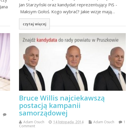
Jan Starzyński oraz kandydat reprezentujący PiS -
Jana
Maksym Gołoś. Kogo wybrać? Jakie wizje mają…
czytaj więcej
Bruce Willis najciekawszą
postacją kampanii
samorządowej
Adam Osuch
14 listopada, 2014
Adam Osuch
1
Comment