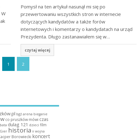
h
Pomysł na ten artykuł nasunął mi się po
. W
przewertowaniu wszystkich stron w internecie
Jak
dotyczących kandydatów a także forów
internetowych i komentarzy o kandydatach na urząd
Prezydenta. Długo zastanawiałem się w…
czytaj więcej
1
2
zków.pl
bgż arena
bieganie
ów
czas
co pruszków mówi
dulag 121
film
dzieci
bata
historia
 Gier
ii wojna
koncert
Kacper Borowiecki