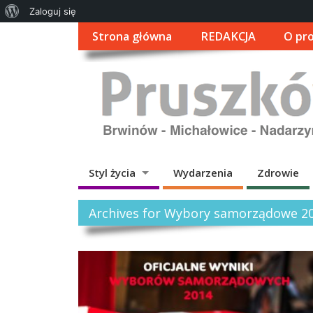
O
Zaloguj się
WordPressie
Strona główna
REDAKCJA
O pro
Styl życia
Wydarzenia
Zdrowie
Archives for Wybory samorządowe 2