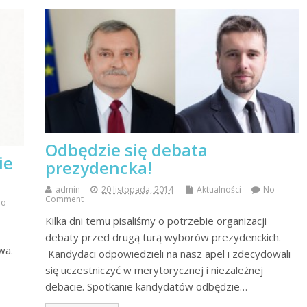
Odbędzie się debata
ie
prezydencka!
admin
20 listopada, 2014
Aktualności
No
Comment
No
Kilka dni temu pisaliśmy o potrzebie organizacji
debaty przed drugą turą wyborów prezydenckich.
wa.
Kandydaci odpowiedzieli na nasz apel i zdecydowali
się uczestniczyć w merytorycznej i niezależnej
debacie. Spotkanie kandydatów odbędzie…