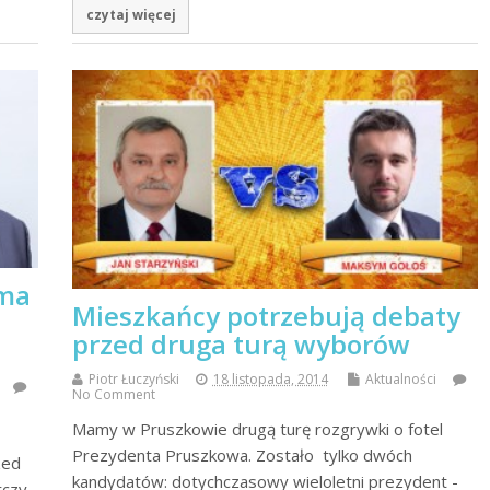
czytaj więcej
yma
Mieszkańcy potrzebują debaty
przed druga turą wyborów
Piotr Łuczyński
18 listopada, 2014
Aktualności
No Comment
Mamy w Pruszkowie drugą turę rozgrywki o fotel
Prezydenta Pruszkowa. Zostało tylko dwóch
zed
kandydatów: dotychczasowy wieloletni prezydent -
rczy