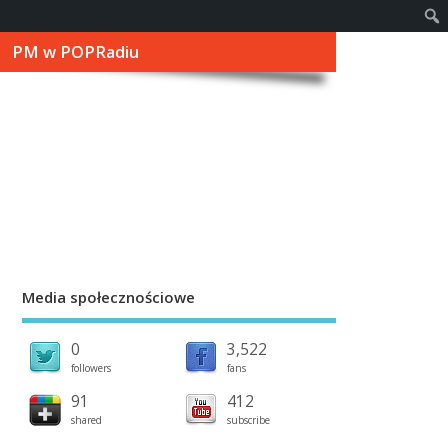
PM w POPRadiu
Media społecznościowe
0
3,522
followers
fans
91
412
shared
subscribe