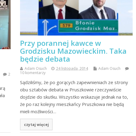
Przy porannej kawce w
Grodzisku Mazowieckim. Taka
będzie debata
Adam Osuch
24 listopada, 2014
Adam Osuch
10 komentarzy
2
Sądziliśmy, że po gorących zapewnieniach ze strony
urą
obu sztabów debata w Pruszkowie rzeczywiście
ała
dojdzie do skutku. Wszystko wskazuje jednak na to,
.
że po raz kolejny mieszkańcy Pruszkowa nie będą
mieli możliwości…
czytaj więcej