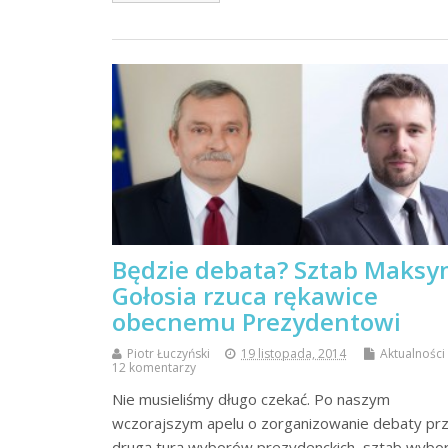
Będzie debata? Sztab Maks
Gołosia rzuca rękawice
obecnemu Prezydentowi
Piotr Łuczyński
19 listopada, 2014
Aktualności
12 komentarzy
Nie musieliśmy długo czekać. Po naszym
wczorajszym apelu o zorganizowanie debaty pr
drugą turą wyborów prezydenckich, sztab wybo