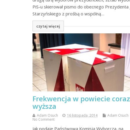
PiS-u skierował pismo do obecnego Prezydenta 
Starzyńskiego z prośbą o wspólną…
czytaj więcej
Frekwencja w powiecie coraz
wyższa
Adam Osuch
16 listopada, 2014
Adam Osuch
No Comment
Jak podaje Państwowa Komisja Wyborcza, na