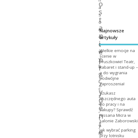
o
a
s
s
t
o
a
n
Najnowsze
n
d
artykuły
i
ę
e
Wielkie emocje na
w
scenie w
p
y
Pruszkowie! Teatr,
r
b
kabaret i stand-up –
a do wygrania
e
o
podwójne
r
z
zaproszenia!
c
y
Szukasz
z
d
oszczędnego auta
ą
do pracy i na
e
zakupy? Sprawdź
,
n
Nissana Micra w
t
salonie Zaborowski
t
y
e
Jak wybrać parking
m
przy lotnisku