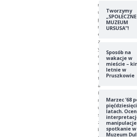
r
Tworzymy
u
„SPOŁECZNE
p
MUZEUM
r
URSUSA”!
e
z
y
Sposób na
d
wakacje w
e
mieście – ki
letnie w
n
Pruszkowie
t
a
P
Marzec ’68 p
r
pięćdziesięc
u
latach. Ocen
s
interpretacj
z
manipulacje
spotkanie w
k
Muzeum Dul
o