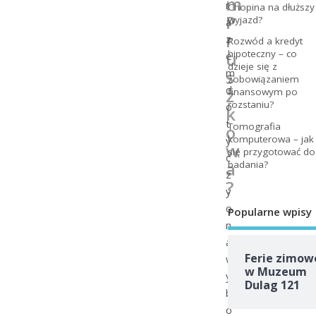
m
r
Chopina na dłuższy
P
wyjazd?
a
r
z
Rozwód a kredyt
u
hipoteczny – co
e
dzieje się z
s
m
zobowiązaniem
d
z
finansowym po
rozstaniu?
o
k
t
Tomografia
o
komputerowa – jak
y
w
się przygotować do
c
a
badania?
z
?
y
o
Popularne wpisy
n
a
Ferie zimow
w
w Muzeum
y
Dulag 121
b
o