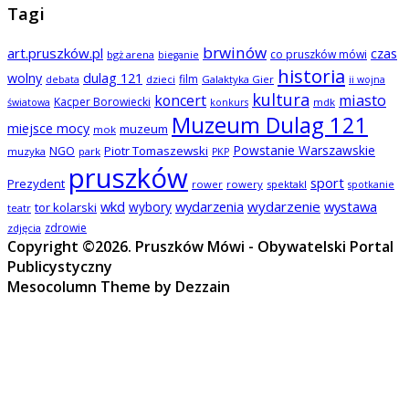
Tagi
brwinów
art.pruszków.pl
czas
co pruszków mówi
bgż arena
bieganie
historia
wolny
dulag 121
film
dzieci
Galaktyka Gier
debata
ii wojna
kultura
koncert
miasto
Kacper Borowiecki
mdk
światowa
konkurs
Muzeum Dulag 121
miejsce mocy
muzeum
mok
Powstanie Warszawskie
NGO
Piotr Tomaszewski
muzyka
park
PKP
pruszków
sport
Prezydent
rower
rowery
spektakl
spotkanie
wkd
wydarzenia
wydarzenie
wystawa
wybory
tor kolarski
teatr
zdrowie
zdjęcia
Copyright ©2026. Pruszków Mówi - Obywatelski Portal
Publicystyczny
Mesocolumn Theme by Dezzain