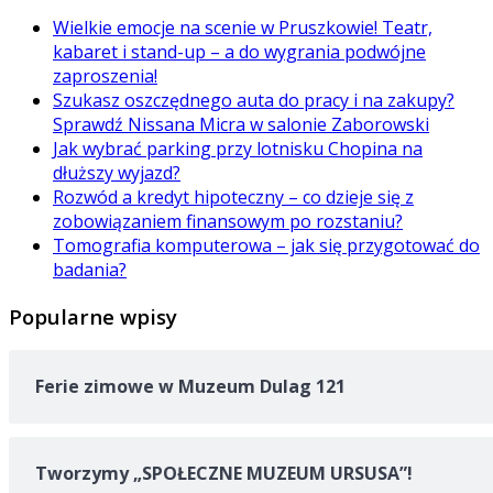
Wielkie emocje na scenie w Pruszkowie! Teatr,
kabaret i stand-up – a do wygrania podwójne
zaproszenia!
Szukasz oszczędnego auta do pracy i na zakupy?
Sprawdź Nissana Micra w salonie Zaborowski
Jak wybrać parking przy lotnisku Chopina na
dłuższy wyjazd?
Rozwód a kredyt hipoteczny – co dzieje się z
zobowiązaniem finansowym po rozstaniu?
Tomografia komputerowa – jak się przygotować do
badania?
Popularne wpisy
Ferie zimowe w Muzeum Dulag 121
Tworzymy „SPOŁECZNE MUZEUM URSUSA”!