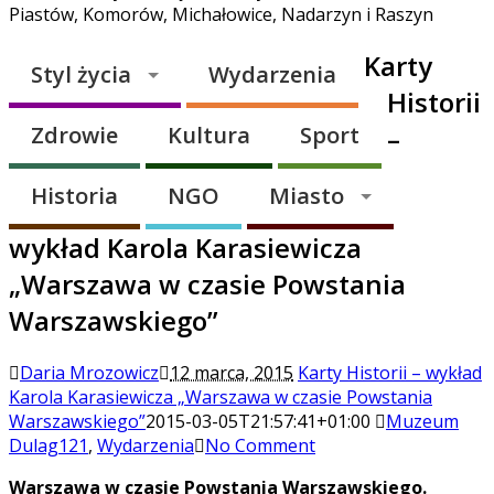
Piastów, Komorów, Michałowice, Nadarzyn i Raszyn
Karty
Styl życia
Wydarzenia
Historii
Zdrowie
Kultura
Sport
–
Historia
NGO
Miasto
wykład Karola Karasiewicza
„Warszawa w czasie Powstania
Warszawskiego”
Daria Mrozowicz
12 marca, 2015
Karty Historii – wykład
Karola Karasiewicza „Warszawa w czasie Powstania
Warszawskiego”
2015-03-05T21:57:41+01:00
Muzeum
Dulag121
,
Wydarzenia
No Comment
Warszawa w czasie Powstania Warszawskiego.