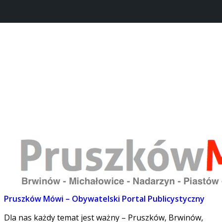
Strona główna
REDAKCJA
O projekcie
Dołącz do nas
Lokalne
Kontakt
PM w POPRadiu
Pruszków Mówi – Obywatelski Portal Publicystyczny
Dla nas każdy temat jest ważny – Pruszków, Brwinów,