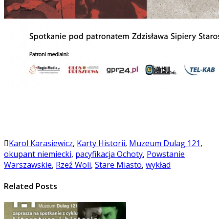
Karol Karasiewicz
,
Karty Historii
,
Muzeum Dulag 121
,
okupant niemiecki
,
pacyfikacja Ochoty
,
Powstanie
Warszawskie
,
Rzeź Woli
,
Stare Miasto
,
wykład
Related Posts