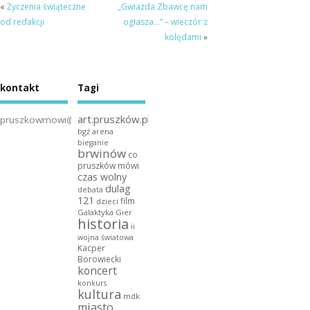
«
Życzenia świąteczne
„Gwiazda Zbawcę nam
od redakcji
ogłasza…” – wieczór z
kolędami
»
kontakt
Tagi
art.pruszków.pl
pruszkowmowi@gmail.com
bgż arena
bieganie
brwinów
co
pruszków mówi
czas wolny
dulag
debata
121
film
dzieci
Galaktyka Gier
historia
ii
wojna światowa
Kacper
Borowiecki
koncert
konkurs
kultura
mdk
miasto