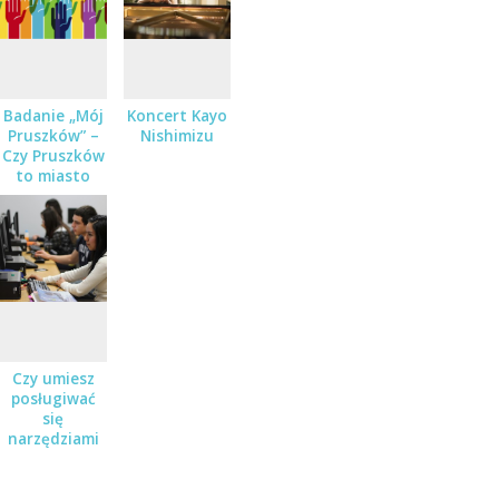
Badanie „Mój
Koncert Kayo
Pruszków” –
Nishimizu
Czy Pruszków
to miasto
rozrywki i
rekreacji?
Czy umiesz
posługiwać
się
narzędziami
cyfrowymi?