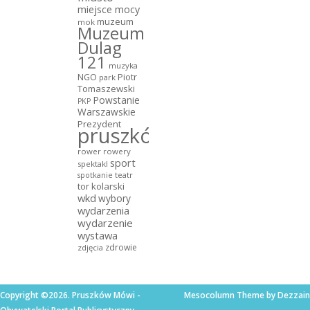
miejsce mocy
muzeum
mok
Muzeum
Dulag
121
muzyka
NGO
Piotr
park
Tomaszewski
Powstanie
PKP
Warszawskie
Prezydent
pruszków
rower
rowery
sport
spektakl
teatr
spotkanie
tor kolarski
wkd
wybory
wydarzenia
wydarzenie
wystawa
zdrowie
zdjęcia
Copyright ©2026. Pruszków Mówi -
Mesocolumn Theme by Dezzain