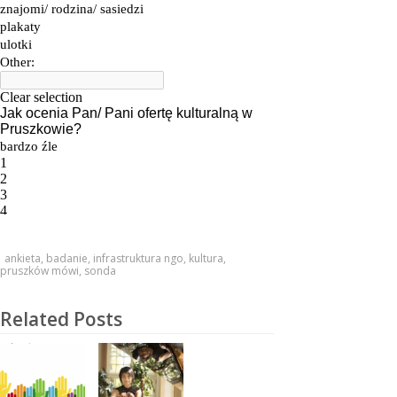
ankieta
,
badanie
,
infrastruktura ngo
,
kultura
,
pruszków mówi
,
sonda
Related Posts