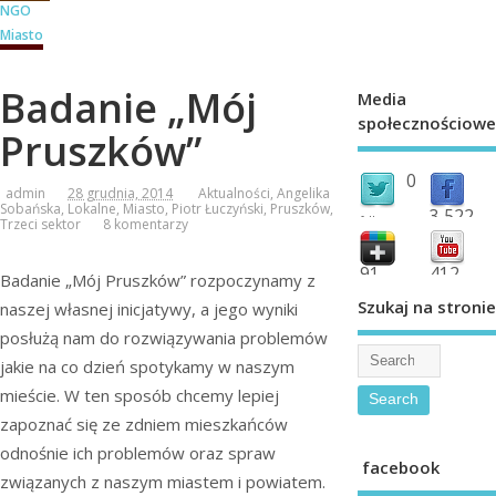
NGO
Miasto
Badanie „Mój
Media
społecznościowe
Pruszków”
0
admin
28 grudnia, 2014
Aktualności
,
Angelika
Sobańska
,
Lokalne
,
Miasto
,
Piotr Łuczyński
,
Pruszków
,
3,522
followers
Trzeci sektor
8 komentarzy
fans
91
412
Badanie „Mój Pruszków” rozpoczynamy z
shared
subscribe
Szukaj na stronie
naszej własnej inicjatywy, a jego wyniki
posłużą nam do rozwiązywania problemów
jakie na co dzień spotykamy w naszym
mieście. W ten sposób chcemy lepiej
zapoznać się ze zdniem mieszkańców
odnośnie ich problemów oraz spraw
facebook
związanych z naszym miastem i powiatem.