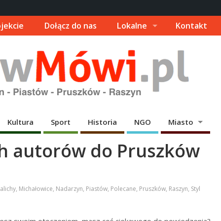
jekcie
Dołącz do nas
Lokalne
Kontakt
Kultura
Sport
Historia
NGO
Miasto
h autorów do Pruszków
alichy
,
Michałowice
,
Nadarzyn
,
Piastów
,
Polecane
,
Pruszków
,
Raszyn
,
Styl
ujesz swoim otoczeniem, masz coś ciekawego do powiedzenia?