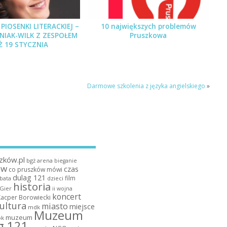
PIOSENKI LITERACKIEJ –
10 największych problemów
PNIAK-WILK Z ZESPOŁEM
Pruszkowa
Ż 19 STYCZNIA
Darmowe szkolenia z języka angielskiego
»
zków.pl
bgż arena
bieganie
ów
czas
co pruszków mówi
dulag 121
film
dzieci
bata
historia
 Gier
ii wojna
koncert
Kacper Borowiecki
ultura
miasto
miejsce
mdk
Muzeum
muzeum
k
g 121