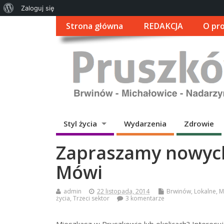
O
Zaloguj się
WordPressie
Strona główna
REDAKCJA
O pro
Styl życia
Wydarzenia
Zdrowie
Zapraszamy nowyc
Mówi
admin
22 listopada, 2014
Brwinów
,
Lokalne
,
M
życia
,
Trzeci sektor
3 komentarze
Mieszkasz w Pruszkowie lub okolicach? Interes