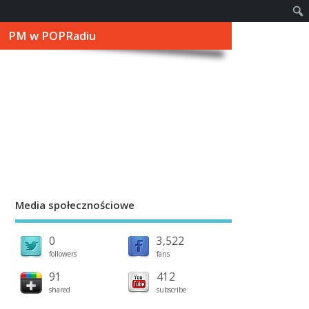
PM w POPRadiu
Media społecznościowe
0
3,522
followers
fans
91
412
shared
subscribe