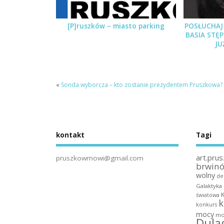
[P]ruszków – miasto parking
POSŁUCHAJ 
BASIA STĘ
JU
«
Sonda wyborcza – kto zostanie prezydentem Pruszkowa?
kontakt
Tagi
art.prus
pruszkowmowi@gmail.com
brwin
wolny
de
Galaktyka
światowa
k
konkurs
mocy
mo
Dula