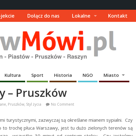
jekcie
Dołącz do nas
Lokalne
Kontakt
Kultura
Sport
Historia
NGO
Miasto
y – Pruszków
cane
,
Pruszków
,
Styl życia
No Comment
ami turystycznymi, zazwyczaj są określane mianem sypialni. Czy
o to trochę płuca Warszawy, jest tu dużo zielonych terenów są
werze wszystko 30 minut od centrum stolicy. Czy jesteśmy