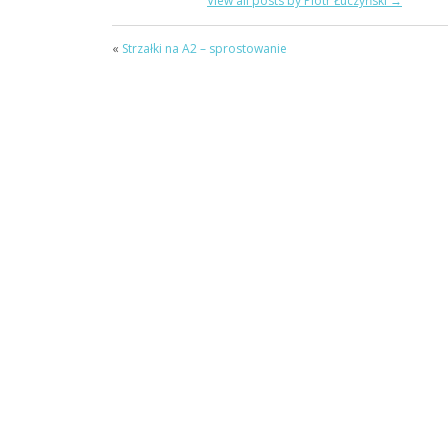
View all posts by Piotr Łuczyński
→
«
Strzałki na A2 – sprostowanie