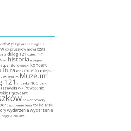
zków.pl
bgż arena
bieganie
ów
czas
co pruszków mówi
dulag 121
film
dzieci
bata
historia
 Gier
ii wojna
koncert
Kacper Borowiecki
ultura
miasto
miejsce
mdk
Muzeum
muzeum
k
g 121
NGO
muzyka
park
Powstanie
maszewski
PKP
skie
Prezydent
szków
rower
rowery
port
tor kolarski
teatr
spotkanie
wydarzenia
wydarzenie
ory
a
zdrowie
zdjęcia