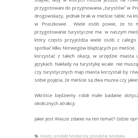
przygotowani do przyjmowania „turystów” w Pru
drogowskazy, jednak brak w mieście tablic na 
w Pruszkowie. Wiele osób powie, że to ma
przygotowanie turystyczne ma w naszym mieście
który często przyjeżdża wiele osób z całego
spotkać kilku Norwegów błądzących po mieście. 
korzystać z takich okazji, w urzędzie miasta 
językach. Nakłady na turystykę wcale nie muszą
czy turystycznych map miasta korzystali by rów
sobie pojęcia, że mieście są dwa muzea czy jakieś
Wkrótce będziemy robili małe badanie doty
okolicznych atrakcji.
Jakie jest Wasze zdanie na ten temat? Gdzie opr
miasto
,
produkt turystyczny
,
pruszków
,
turystyka