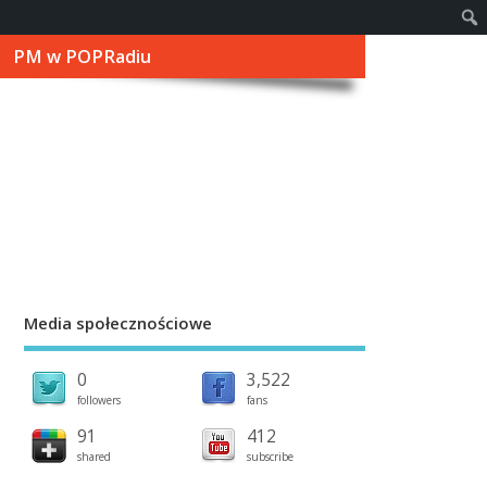
PM w POPRadiu
Media społecznościowe
0
3,522
followers
fans
91
412
shared
subscribe