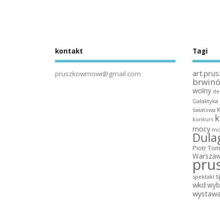
kontakt
Tagi
art.prus
pruszkowmowi@gmail.com
brwin
wolny
de
Galaktyka
światowa
k
konkurs
mocy
mo
Dula
Piotr To
Warszaw
pru
s
spektakl
wkd
wyb
wystaw