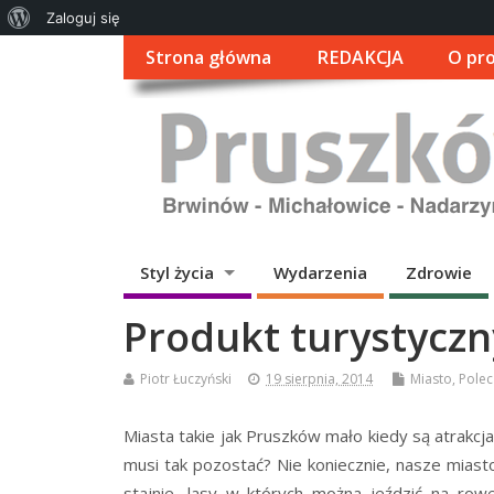
O
Zaloguj się
WordPressie
Strona główna
REDAKCJA
O pro
Styl życia
Wydarzenia
Zdrowie
Produkt turystyczn
Piotr Łuczyński
19 sierpnia, 2014
Miasto
,
Pole
Miasta takie jak Pruszków mało kiedy są atrakcj
musi tak pozostać? Nie koniecznie, nasze miast
stajnie, lasy w których można jeździć na ro