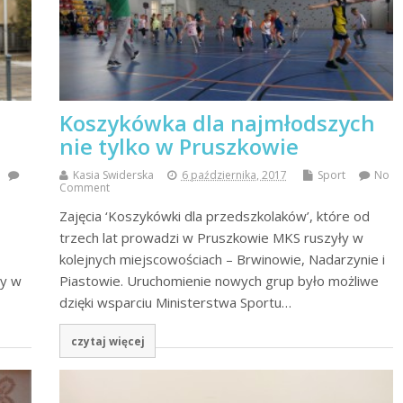
Koszykówka dla najmłodszych
nie tylko w Pruszkowie
Kasia Swiderska
6 października, 2017
Sport
No
Comment
Zajęcia ‘Koszykówki dla przedszkolaków’, które od
trzech lat prowadzi w Pruszkowie MKS ruszyły w
kolejnych miejscowościach – Brwinowie, Nadarzynie i
cy w
Piastowie. Uruchomienie nowych grup było możliwe
dzięki wsparciu Ministerstwa Sportu…
czytaj więcej