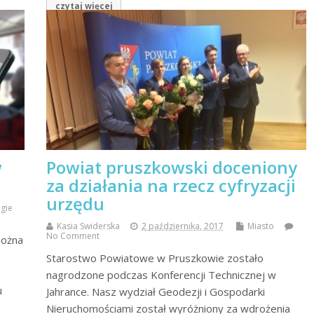
czytaj więcej
w
Powiat pruszkowski doceniony
za działania na rzecz cyfryzacji
urzędu
gie
Kasia Swiderska
2 października, 2017
Miasto
No Comment
można
Starostwo Powiatowe w Pruszkowie zostało
nagrodzone podczas Konferencji Technicznej w
u
Jahrance. Nasz wydział Geodezji i Gospodarki
Nieruchomościami został wyróżniony za wdrożenia