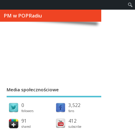
PM w POPRadiu
Media społecznościowe
0
3,522
followers
fans
91
412
shared
subscribe