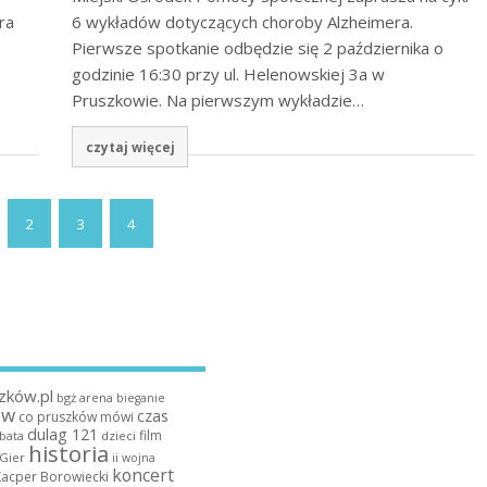
ra
6 wykładów dotyczących choroby Alzheimera.
Pierwsze spotkanie odbędzie się 2 października o
godzinie 16:30 przy ul. Helenowskiej 3a w
Pruszkowie. Na pierwszym wykładzie…
czytaj więcej
2
3
4
zków.pl
bgż arena
bieganie
ów
czas
co pruszków mówi
dulag 121
film
dzieci
bata
historia
 Gier
ii wojna
koncert
Kacper Borowiecki