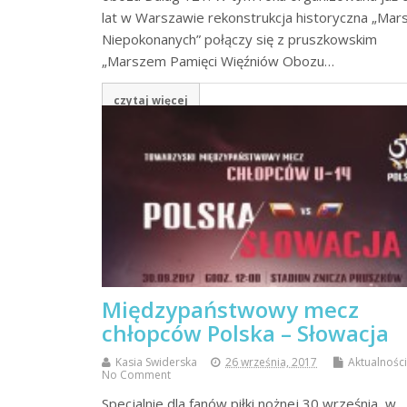
lat w Warszawie rekonstrukcja historyczna „Mar
Niepokonanych” połączy się z pruszkowskim
„Marszem Pamięci Więźniów Obozu…
czytaj więcej
Międzypaństwowy mecz
chłopców Polska – Słowacja
Kasia Swiderska
26 września, 2017
Aktualności
No Comment
Specjalnie dla fanów piłki nożnej 30 września, w