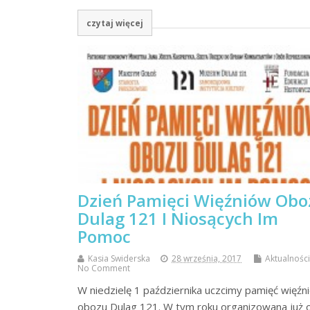
czytaj więcej
Dzień Pamięci Więźniów Obo
Dulag 121 I Niosących Im
Pomoc
Kasia Swiderska
28 września, 2017
Aktualności
No Comment
W niedzielę 1 października uczcimy pamięć więźn
obozu Dulag 121. W tym roku organizowana już 