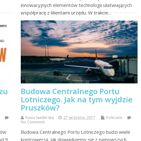
innowacyjnych elementów technologii ułatwiających
współpracę z klientami urzędu. W trakcie…
czytaj więcej
zu
Budowa Centralnego Portu
Lotniczego. Jak na tym wyjdzie
Pruszków?
Kasia Swiderska
27 września, 2017
Polecane
No Comment
iów
Budowa Centralnego Portu Lotniczego budzi wiele
od 9
kontrowersji. Jak dowiadujemy się z najnowszych