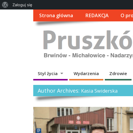
O
Zaloguj się
WordPressie
Strona główna
REDAKCJA
O pro
Styl życia
Wydarzenia
Zdrowie
Author Archives:
Kasia Swiderska