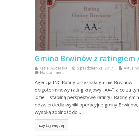
Gmina Brwinów z ratingiem 
Kasia Swiderska
5 października, 2017
Aktualno
No Comment
Agencja INC Rating przyznała gminie Brwinów
długoterminowy rating krajowy „AA-”, a co za ty
idzie – stabilną perspektywę ratingu. Rating gmi
odzwierciedla wyniki operacyjne gminy Brwinów, 
wysoką zdolność do…
czytaj więcej