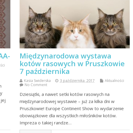
AA-
Międzynarodowa wystawa
kotów rasowych w Pruszkowie
ści
7 października
Kasia Swiderska
3 października, 2017
Aktualności
No Comment
m
ny
Dziesiątki, a nawet setki kotów rasowych na
jej
międzynarodowej wystawie – już za kilka dni w
Pruszkowie! Europe Continent Show to wydarzenie
obowiązkowe dla wszystkich miłośników kotów.
Impreza o takiej randze…