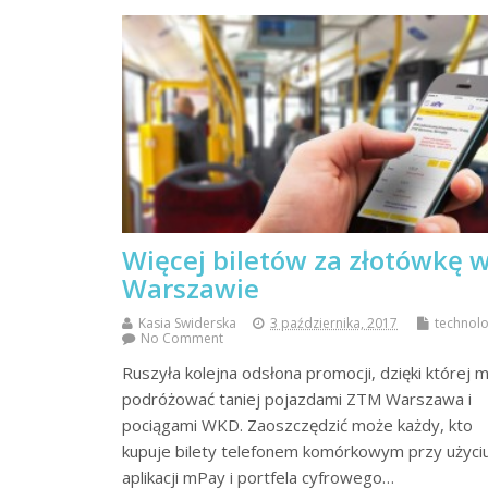
Więcej biletów za złotówkę 
Warszawie
Kasia Swiderska
3 października, 2017
technolo
No Comment
Ruszyła kolejna odsłona promocji, dzięki której 
podróżować taniej pojazdami ZTM Warszawa i
pociągami WKD. Zaoszczędzić może każdy, kto
kupuje bilety telefonem komórkowym przy użyci
aplikacji mPay i portfela cyfrowego…