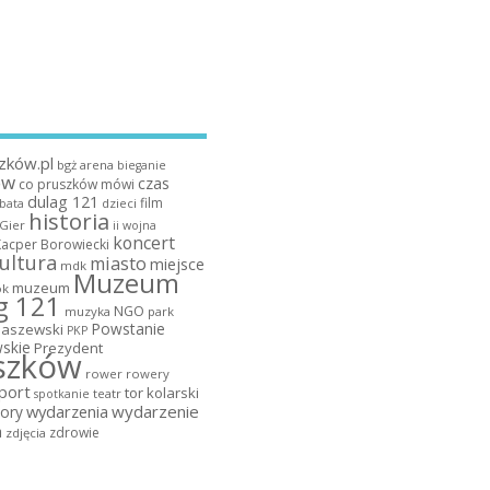
zków.pl
bgż arena
bieganie
ów
czas
co pruszków mówi
dulag 121
film
dzieci
bata
historia
 Gier
ii wojna
koncert
Kacper Borowiecki
ultura
miasto
miejsce
mdk
Muzeum
muzeum
k
g 121
NGO
muzyka
park
Powstanie
maszewski
PKP
skie
Prezydent
szków
rower
rowery
port
tor kolarski
teatr
spotkanie
wydarzenia
wydarzenie
ory
a
zdrowie
zdjęcia