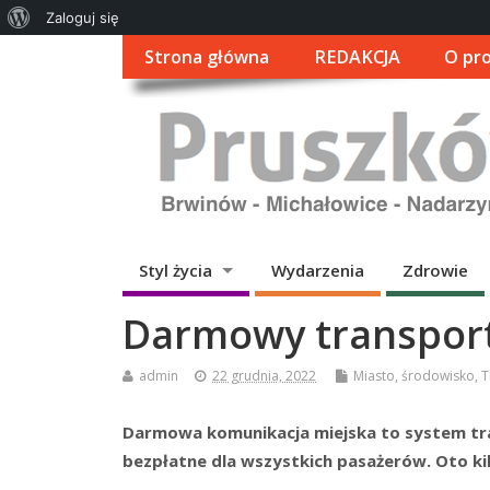
O
Zaloguj się
WordPressie
Strona główna
REDAKCJA
O pro
Styl życia
Wydarzenia
Zdrowie
Darmowy transport
admin
22 grudnia, 2022
Miasto
,
środowisko
,
T
Darmowa komunikacja miejska to system tr
bezpłatne dla wszystkich pasażerów. Oto kil