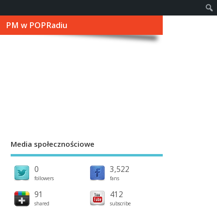
PM w POPRadiu
Media społecznościowe
0
3,522
followers
fans
91
412
shared
subscribe