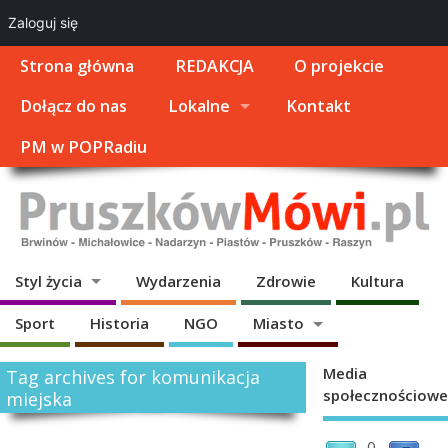
Zaloguj się
Strona główna
REDAKCJA
O projekcie
Dołącz do nas
Lokalne
Kontakt
PM w POPRadiu
Styl życia
Wydarzenia
Zdrowie
Kultura
Sport
Historia
NGO
Miasto
Media
Tag archives for komunikacja
społecznościowe
miejska
0