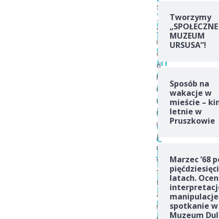
s
z
Tworzymy
.
o
„SPOŁECZNE
Ś
k
MUZEUM
r
URSUSA”!
o
o
m
d
u
k
Sposób na
n
i
wakacje w
i
u
mieście – ki
k
letnie w
n
Pruszkowie
a
i
c
j
j
n
e
Marzec ’68 p
i
pięćdziesięc
s
m
latach. Ocen
t
i
interpretacj
a
manipulacje
e
spotkanie w
n
j
Muzeum Dul
o