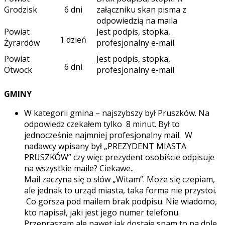
Grodzisk
6 dni
załączniku skan pisma z
odpowiedzią na maila
Powiat
Jest podpis, stopka,
1 dzień
Żyrardów
profesjonalny e-mail
Powiat
Jest podpis, stopka,
6 dni
Otwock
profesjonalny e-mail
GMINY
W kategorii gmina – najszybszy był Pruszków. Na
odpowiedz czekałem tylko 8 minut. Był to
jednocześnie najmniej profesjonalny mail. W
nadawcy wpisany był „PREZYDENT MIASTA
PRUSZKÓW” czy więc prezydent osobiście odpisuje
na wszystkie maile? Ciekawe..
Mail zaczyna się o słów „Witam”. Może się czepiam,
ale jednak to urząd miasta, taka forma nie przystoi.
Co gorsza pod mailem brak podpisu. Nie wiadomo,
kto napisał, jaki jest jego numer telefonu.
Przepraszam ale nawet jak dostaje spam to na dole