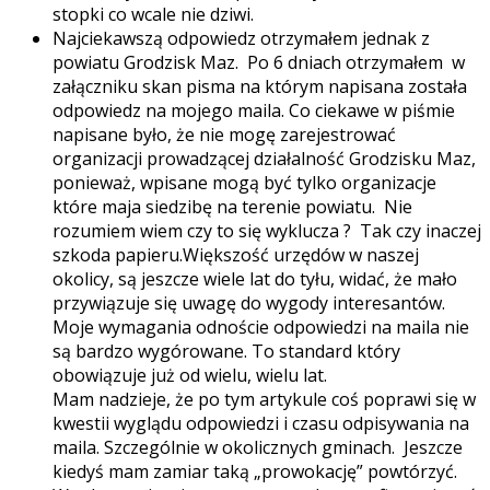
stopki co wcale nie dziwi.
Najciekawszą odpowiedz otrzymałem jednak z
powiatu Grodzisk Maz. Po 6 dniach otrzymałem w
załączniku skan pisma na którym napisana została
odpowiedz na mojego maila. Co ciekawe w piśmie
napisane było, że nie mogę zarejestrować
organizacji prowadzącej działalność Grodzisku Maz,
ponieważ, wpisane mogą być tylko organizacje
które maja siedzibę na terenie powiatu. Nie
rozumiem wiem czy to się wyklucza ? Tak czy inaczej
szkoda papieru.Większość urzędów w naszej
okolicy, są jeszcze wiele lat do tyłu, widać, że mało
przywiązuje się uwagę do wygody interesantów.
Moje wymagania odnoście odpowiedzi na maila nie
są bardzo wygórowane. To standard który
obowiązuje już od wielu, wielu lat.
Mam nadzieje, że po tym artykule coś poprawi się w
kwestii wyglądu odpowiedzi i czasu odpisywania na
maila. Szczególnie w okolicznych gminach. Jeszcze
kiedyś mam zamiar taką „prowokację” powtórzyć.