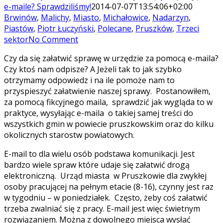
e-maile? Sprawdziliśmy!
2014-07-07T13:54:06+02:00
Brwinów
,
Malichy
,
Miasto
,
Michałowice
,
Nadarzyn
,
Piastów
,
Piotr Łuczyński
,
Polecane
,
Pruszków
,
Trzeci
sektor
No Comment
Czy da się załatwić sprawę w urzędzie za pomocą e-maila?
Czy ktoś nam odpisze? A Jeżeli tak to jak szybko
otrzymamy odpowiedz i na ile pomoże nam to
przyspieszyć załatwienie naszej sprawy. Postanowiłem,
za pomocą fikcyjnego maila, sprawdzić jak wygląda to w
praktyce, wysyłając e-maila o takiej samej treści do
wszystkich gmin w powiecie pruszkowskim oraz do kilku
okolicznych starostw powiatowych.
E-mail to dla wielu osób podstawa komunikacji. Jest
bardzo wiele spraw które udaje się załatwić drogą
elektroniczną. Urząd miasta w Pruszkowie dla zwykłej
osoby pracującej na pełnym etacie (8-16), czynny jest raz
w tygodniu – w poniedziałek. Często, żeby coś załatwić
trzeba zwalniać się z pracy. E-mail jest więc świetnym
rozwiązaniem. Można z dowolnego miejsca wysłać