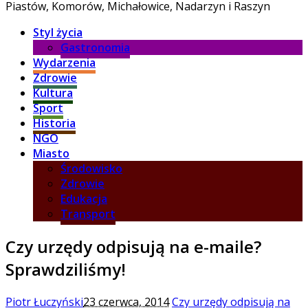
Piastów, Komorów, Michałowice, Nadarzyn i Raszyn
Styl życia
Gastronomia
Wydarzenia
Zdrowie
Kultura
Sport
Historia
NGO
Miasto
Środowisko
Zdrowie
Edukacja
Transport
Czy urzędy odpisują na e-maile?
Sprawdziliśmy!
Piotr Łuczyński
23 czerwca, 2014
Czy urzędy odpisują na