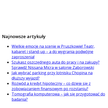
Najnowsze artykuły
Wielkie emocje na scenie w Pruszkowie! Teatr,
kabaret i stand-up – a do wygrania podwójne
zaproszenia!
Szukasz oszczędnego auta do pracy i na zakupy?
Sprawdź Nissana Micra w salonie Zaborowski
Jak wybrać parking przy lotnisku Chopina na
dłuższy wyjazd?
Rozwód a kredyt hipoteczny – co dzieje się z
zobowiązaniem finansowym po rozstaniu?
Tomografia komputerowa – jak się przygotować do
badania?