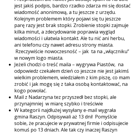
jest jakiś podpis, bardzo rzadko zdarza mi się dostać
wiadomość anonimową, a tu jeszcze z urzędu.
Kolejnym problemem który pojawi się tu jeszcze
parę razy jest brak stopki. Zrobienie stopki zajmuje
kilka minut, a zdecydowanie poprawia wygląd
wiadomości i ułatwia kontakt. Ale tu nić ani herbu,
ani telefonu czy nawet adresu strony miasta.
Rzeczywiście nowoczesność – jak ta na „włączniku”
w nowym logo miasta.
Jeżeli chodzi o treść maila – wygrywa Piastów, na
odpowiedz czekałem dzień co jeszcze nie jest jakimś
wielkim problemem, wiedziałem z kim piszę, co mam
zrobić i jak mogę się z taka osobą kontaktować, na
kogo powołać.
Mail z Nadarzyna tez przyszedł bez stopki, ale
przynajmniej w miarę szybko i treściwie
W kategorii najdłużej wysyłany e-mail wygrała
gmina Raszyn. Odpisywali aż 13 dni! Pomyślcie
sobie, że pracujecie w prywatnej firmie i odpisujecie
komuś po 13 dniach. Ale tak czy inaczej Raszyn