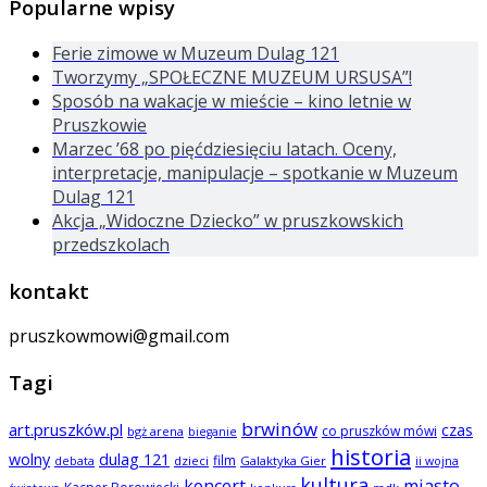
Popularne wpisy
Ferie zimowe w Muzeum Dulag 121
Tworzymy „SPOŁECZNE MUZEUM URSUSA”!
Sposób na wakacje w mieście – kino letnie w
Pruszkowie
Marzec ’68 po pięćdziesięciu latach. Oceny,
interpretacje, manipulacje – spotkanie w Muzeum
Dulag 121
Akcja „Widoczne Dziecko” w pruszkowskich
przedszkolach
kontakt
pruszkowmowi@gmail.com
Tagi
brwinów
art.pruszków.pl
czas
co pruszków mówi
bgż arena
bieganie
historia
wolny
dulag 121
film
dzieci
Galaktyka Gier
debata
ii wojna
kultura
koncert
miasto