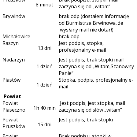
8 minut
zaczyna się od „witam”
Brywinów
brak odp (dostałem informację
od Burmistrza Brwinowa, że
wysłany mail nie dotarł)
Michałowice
brak odp
Raszyn
Jest podpis, stopka,
13 dni
profesjonalny e-mail
Nadarzyn
Jest podpis, brak stopki mail
1 dzień
zaczyna się od „Witam,Szanowny
Panie”
Piastów
Stopka, podpis, profesjonalny e-
1 dzień
mail
Powiat
Powiat
Jest podpis, jest stopka, mail
1h 40 min
Piaseczno
zaczyna się od słów „witam”
Powiat
Jest podpis, brak stopki
15 dni
Pruszków
Powiat
Brak podpisu, stopki w