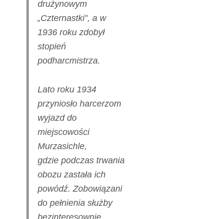
drużynowym
„Czternastki”, a w
1936 roku zdobył
stopień
podharcmistrza.
Lato roku 1934
przyniosło harcerzom
wyjazd do
miejscowości
Murzasichle,
gdzie podczas trwania
obozu zastała ich
powódź. Zobowiązani
do pełnienia służby
bezinteresownie