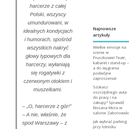
harcerze z całej
Polski, wszyscy
umundurowani, w
Najnowsze
idealnych kondycjach
artykuły
i humorach, spośród
Wielkie emocje na
wszystkich nakryć
scenie w
głowy typowych dla
Pruszkowie! Teatr,
kabaret i stand-up –
harcerzy, wyłaniają
a do wygrania
się rogatywki z
podwójne
zaproszenia!
czerwonym otokiem i
Szukasz
muszelkami.
oszczędnego auta
do pracy i na
zakupy? Sprawdź
– „O, harcerze z gór!”
Nissana Micra w
salonie Zaborowski
– A nie, właśnie, że
Jak wybrać parking
spod Warszawy – z
przy lotnisku