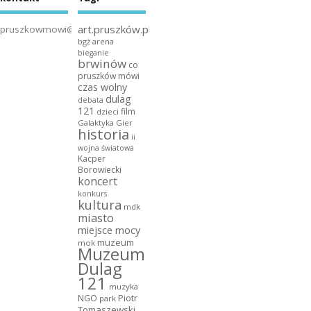
art.pruszków.pl
pruszkowmowi@gmail.com
bgż arena
bieganie
brwinów
co
pruszków mówi
czas wolny
dulag
debata
121
film
dzieci
Galaktyka Gier
historia
ii
wojna światowa
Kacper
Borowiecki
koncert
konkurs
kultura
mdk
miasto
miejsce mocy
muzeum
mok
Muzeum
Dulag
121
muzyka
NGO
Piotr
park
Tomaszewski