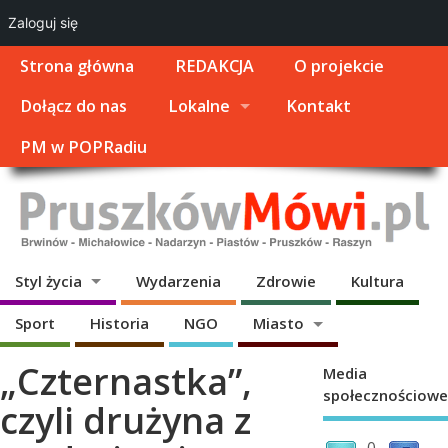
Zaloguj się
Strona główna
REDAKCJA
O projekcie
Dołącz do nas
Lokalne
Kontakt
PM w POPRadiu
Styl życia
Wydarzenia
Zdrowie
Kultura
Sport
Historia
NGO
Miasto
„Czternastka”,
Media
społecznościowe
czyli drużyna z
0