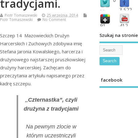
tradycjami.
3,522
followers
Piotr Tomaszewski
25 września, 2014
fans
Piotr Tomaszewski
No Comment
91
412
shared
subscribe
Szukaj na stronie
Szczep 14 Mazowieckich Drużyn
Harcerskich i Zuchowych zdobywa imię
Stefana Jaronia Kowalskiego, harcerza i
drużynowego najstarszej pruszkowskiej
drużyny harcerskiej. Zachęcam do
przeczytania artykułu napisanego przez
facebook
kadrę szczepu.
„
Czternastka”, czyli
drużyna z tradycjami
Na pewnym zlocie w
którym uczestniczyli