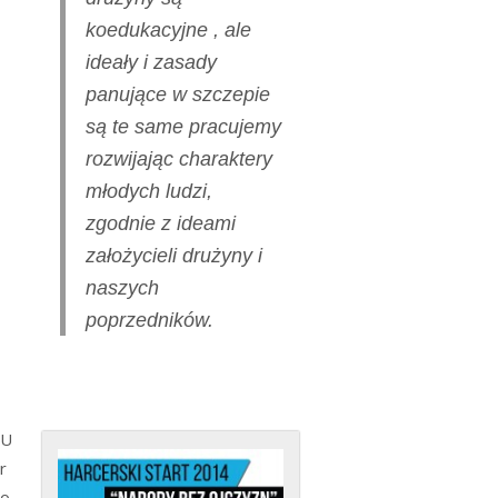
koedukacyjne , ale
ideały i zasady
panujące w szczepie
są te same pracujemy
rozwijając charaktery
młodych ludzi,
zgodnie z ideami
założycieli drużyny i
naszych
poprzedników.
U
r
o