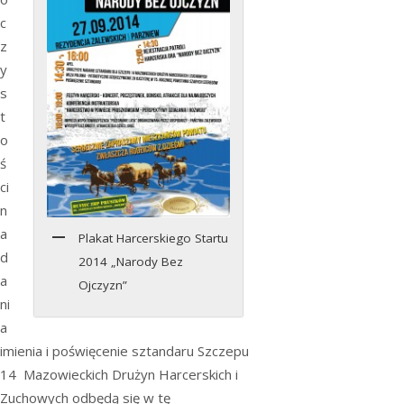
c
z
y
s
t
o
ś
ci
n
a
Plakat Harcerskiego Startu
d
2014 „Narody Bez
a
Ojczyzn”
ni
a
imienia i poświęcenie sztandaru Szczepu
14 Mazowieckich Drużyn Harcerskich i
Zuchowych odbędą się w tę