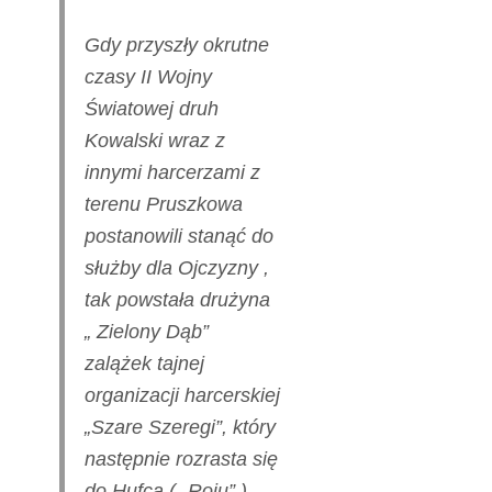
Gdy przyszły okrutne
czasy II Wojny
Światowej druh
Kowalski wraz z
innymi harcerzami z
terenu Pruszkowa
postanowili stanąć do
służby dla Ojczyzny ,
tak powstała drużyna
„ Zielony Dąb”
zalążek tajnej
organizacji harcerskiej
„Szare Szeregi”, który
następnie rozrasta się
do Hufca ( „Roju” )