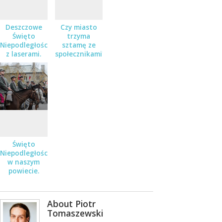
Deszczowe
Czy miasto
Święto
trzyma
Niepodległości
sztamę ze
z laserami.
społecznikami?
Święto
Niepodległości
w naszym
powiecie.
About Piotr
Tomaszewski