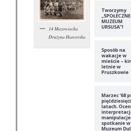
Tworzymy
„SPOŁECZNE
MUZEUM
URSUSA”!
14 Mazowiecka
Drużyna Harcerska
Sposób na
wakacje w
mieście – ki
letnie w
Pruszkowie
Marzec ’68 p
pięćdziesięc
latach. Ocen
interpretacj
manipulacje
spotkanie w
Muzeum Dul