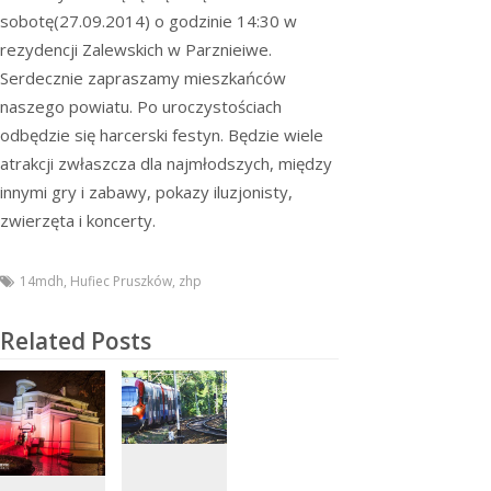
sobotę(27.09.2014) o godzinie 14:30 w
rezydencji Zalewskich w Parznieiwe.
Serdecznie zapraszamy mieszkańców
naszego powiatu. Po uroczystościach
odbędzie się harcerski festyn. Będzie wiele
atrakcji zwłaszcza dla najmłodszych, między
innymi gry i zabawy, pokazy iluzjonisty,
zwierzęta i koncerty.
14mdh
,
Hufiec Pruszków
,
zhp
Related Posts