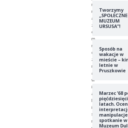
m
Tworzymy
r
„SPOŁECZNE
a
MUZEUM
z
URSUSA”!
e
m
r
Sposób na
o
wakacje w
z
mieście – ki
letnie w
m
Pruszkowie
a
w
i
Marzec ’68 p
a
pięćdziesięc
l
latach. Ocen
i
interpretacj
ś
manipulacje
spotkanie w
m
Muzeum Dul
y