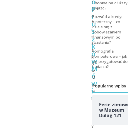
o
"
Chopina na dłuższy
P
wyjazd?
C
r
o
Rozwód a kredyt
u
hipoteczny – co
P
dzieje się z
s
r
zobowiązaniem
u
z
finansowym po
rozstaniu?
s
k
z
Tomografia
ó
komputerowa – jak
k
w
się przygotować do
ó
M
badania?
w
ó
M
w
ó
Popularne wpisy
i
w
”
i
Ferie zimow
?
w Muzeum
"
Dulag 121
T
y