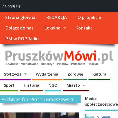
Zaloguj się
Strona główna
REDAKCJA
O projekcie
Dołącz do nas
Lokalne
Kontakt
PM w POPRadiu
Styl życia
Wydarzenia
Zdrowie
Kultura
Sport
Historia
NGO
Miasto
Media
Archives for Piotr Tomaszewski
społecznościowe
S
Z
0