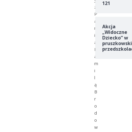
121
z
P
a
Akcja
n
„Widoczne
i
Dziecko” w
ą
pruszkowski
przedszkola
K
a
m
i
l
ą
B
r
o
d
o
w