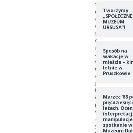
T
Tworzymy
r
„SPOŁECZNE
a
MUZEUM
d
URSUSA”!
y
c
j
Sposób na
a
wakacje w
w
mieście – ki
letnie w
n
Pruszkowie
a
j
l
Marzec ’68 p
e
pięćdziesięc
p
latach. Ocen
s
interpretacj
z
manipulacje
spotkanie w
y
Muzeum Dul
m