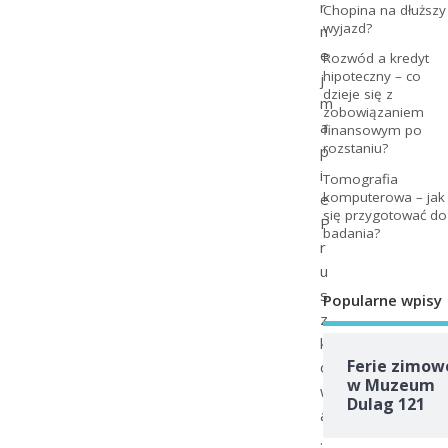
r
Chopina na dłuższy
wyjazd?
n
e
Rozwód a kredyt
hipoteczny – co
j
dzieje się z
m
zobowiązaniem
a
finansowym po
rozstaniu?
p
i
Tomografia
komputerowa – jak
e
się przygotować do
P
badania?
r
u
s
Popularne wpisy
z
k
Ferie zimow
o
w Muzeum
w
Dulag 121
a
.