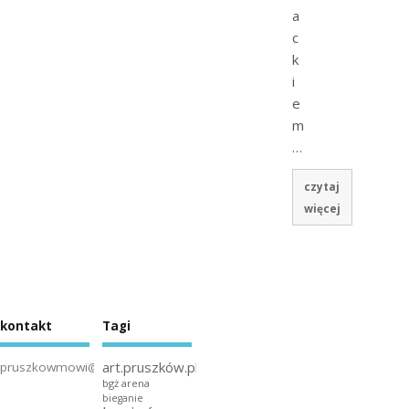
a
c
k
i
e
m
…
czytaj
więcej
kontakt
Tagi
art.pruszków.pl
pruszkowmowi@gmail.com
bgż arena
bieganie