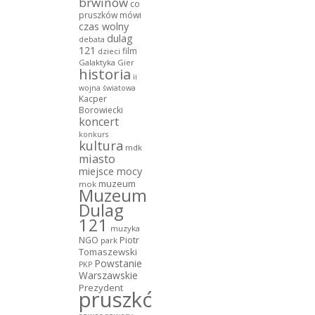
brwinów
co
pruszków mówi
czas wolny
dulag
debata
121
film
dzieci
Galaktyka Gier
historia
ii
wojna światowa
Kacper
Borowiecki
koncert
konkurs
kultura
mdk
miasto
miejsce mocy
muzeum
mok
Muzeum
Dulag
121
muzyka
NGO
Piotr
park
Tomaszewski
Powstanie
PKP
Warszawskie
Prezydent
pruszków