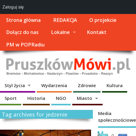
Zaloguj się
Strona główna
REDAKCJA
O projekcie
Dołącz do nas
Lokalne
Kontakt
PM w POPRadiu
Styl życia
Wydarzenia
Zdrowie
Kultura
Sport
Historia
NGO
Miasto
Media
Tag archives for jedzenie
społecznościowe
M
"
0