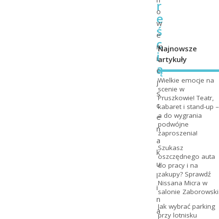
r
o
e
w
ś
e
c
m
Najnowsze
i
i
artykuły
ą
e
Wielkie emocje na
j
scenie w
s
Pruszkowie! Teatr,
c
kabaret i stand-up –
a do wygrania
e
podwójne
n
zaproszenia!
a
Szukasz
k
oszczędnego auta
u
do pracy i na
zakupy? Sprawdź
l
Nissana Micra w
i
salonie Zaborowski
n
Jak wybrać parking
a
przy lotnisku